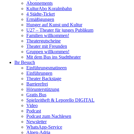
Abonnements
KulturAbo Koralmbahn
4 Städte-Ticket
Ermäßigungen
Hunger auf Kunst und Kultur
U27 – Theater für junges Publikum
Familien willkommen!
Theatergutscheine
Theater mit Freunden
Gruppen willkommen!
Mit dem Bus ins Stadttheater
Ihr Besuch
Einführungsmatineen
Einführungen
Theater Backstage
Barrierefrei
Hörunterstützung
Gratis Bus
Spielzeitheft & Leporello DIGITAL
Video
Podcast
Podcast zum Nachlesen
Newsletter
WhatsApp-Service
Alpen-Adria