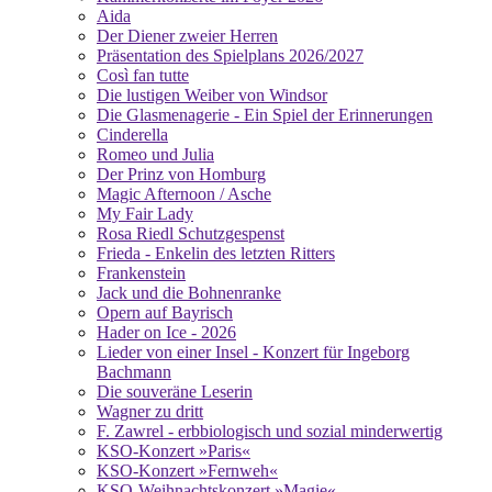
content
Aida
Der Diener zweier Herren
Präsentation des Spielplans 2026/2027
Così fan tutte
Die lustigen Weiber von Windsor
Die Glasmenagerie - Ein Spiel der Erinnerungen
Cinderella
Romeo und Julia
Der Prinz von Homburg
Magic Afternoon / Asche
My Fair Lady
Rosa Riedl Schutzgespenst
Frieda - Enkelin des letzten Ritters
Frankenstein
Jack und die Bohnenranke
Opern auf Bayrisch
Hader on Ice - 2026
Lieder von einer Insel - Konzert für Ingeborg
Bachmann
Die souveräne Leserin
Wagner zu dritt
F. Zawrel - erbbiologisch und sozial minderwertig
KSO-Konzert »Paris«
KSO-Konzert »Fernweh«
KSO-Weihnachtskonzert »Magie«