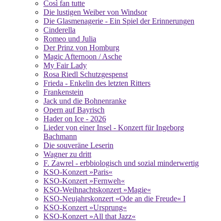
Così fan tutte
Die lustigen Weiber von Windsor
Die Glasmenagerie - Ein Spiel der Erinnerungen
Cinderella
Romeo und Julia
Der Prinz von Homburg
Magic Afternoon / Asche
My Fair Lady
Rosa Riedl Schutzgespenst
Frieda - Enkelin des letzten Ritters
Frankenstein
Jack und die Bohnenranke
Opern auf Bayrisch
Hader on Ice - 2026
Lieder von einer Insel - Konzert für Ingeborg
Bachmann
Die souveräne Leserin
Wagner zu dritt
F. Zawrel - erbbiologisch und sozial minderwertig
KSO-Konzert »Paris«
KSO-Konzert »Fernweh«
KSO-Weihnachtskonzert »Magie«
KSO-Neujahrskonzert »Ode an die Freude« I
KSO-Konzert »Ursprung«
KSO-Konzert »All that Jazz«