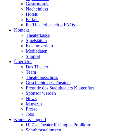
Gastronomie
Nacheinlass
Hotels
Parken
Ihr Theaterbesuch – FAQs
Kontakt
Theaterkasse
Spielstätten
Kostümverleih
Mediadaten
Support
Über Uns
Das Theater
Team
Theaterausschuss
Geschichte des Theaters
Freunde des Stadttheaters Klagenfurt
Sponsor werden
News
Magazin
Presse
Jobs
Kinder & Jugend
U27 – Theater für junges Publikum
Schulvorstellungen