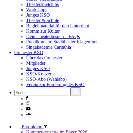
Theaterspielclubs
Workshops
Junges KSO
Theater & Schule
Begleitmaterial für den Unterricht
Komm zur Kultur
Dein Theaterbesuch – FAQs
Praktikum am Stadttheater Klagenfurt
Singakademie Carinthia
Orchester KSO
Über das Orchester
Mitglieder
Junges KSO
KSO-Konzerte
KSO-Abo (Wahlabo)
Verein zur Förderung des KSO
Skip
Produktion
to
Kammerkonzerte im Foyer 2026