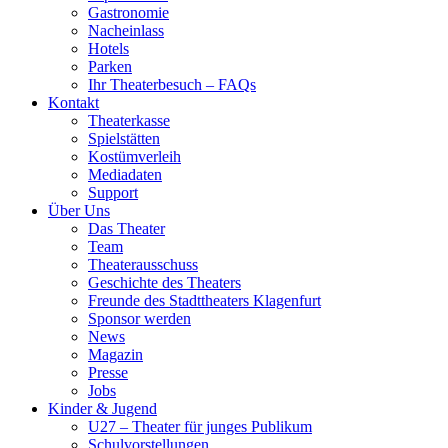
Gastronomie
Nacheinlass
Hotels
Parken
Ihr Theaterbesuch – FAQs
Kontakt
Theaterkasse
Spielstätten
Kostümverleih
Mediadaten
Support
Über Uns
Das Theater
Team
Theaterausschuss
Geschichte des Theaters
Freunde des Stadttheaters Klagenfurt
Sponsor werden
News
Magazin
Presse
Jobs
Kinder & Jugend
U27 – Theater für junges Publikum
Schulvorstellungen