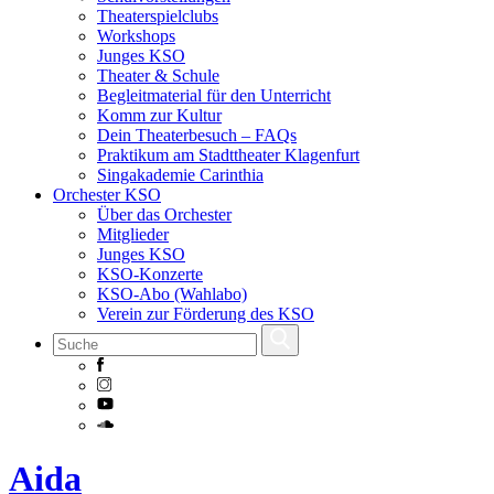
Theaterspielclubs
Workshops
Junges KSO
Theater & Schule
Begleitmaterial für den Unterricht
Komm zur Kultur
Dein Theaterbesuch – FAQs
Praktikum am Stadttheater Klagenfurt
Singakademie Carinthia
Orchester KSO
Über das Orchester
Mitglieder
Junges KSO
KSO-Konzerte
KSO-Abo (Wahlabo)
Verein zur Förderung des KSO
Skip
Aida
to