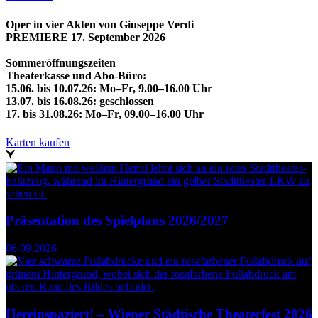
content
Oper in vier Akten von Giuseppe Verdi
PREMIERE 17. September 2026
Sommeröffnungszeiten
Theaterkasse und Abo-Büro:
15.06. bis 10.07.26: Mo–Fr, 9.00–16.00 Uhr
13.07. bis 16.08.26: geschlossen
17. bis 31.08.26: Mo–Fr, 09.00–16.00 Uhr
Karten kaufen
Präsentation des Spielplans 2026/2027
06.09.2026
Hereinspaziert! – Wiener Städtische Theaterfest 2026