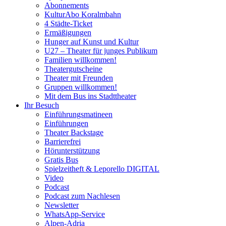
Abonnements
KulturAbo Koralmbahn
4 Städte-Ticket
Ermäßigungen
Hunger auf Kunst und Kultur
U27 – Theater für junges Publikum
Familien willkommen!
Theatergutscheine
Theater mit Freunden
Gruppen willkommen!
Mit dem Bus ins Stadttheater
Ihr Besuch
Einführungsmatineen
Einführungen
Theater Backstage
Barrierefrei
Hörunterstützung
Gratis Bus
Spielzeitheft & Leporello DIGITAL
Video
Podcast
Podcast zum Nachlesen
Newsletter
WhatsApp-Service
Alpen-Adria