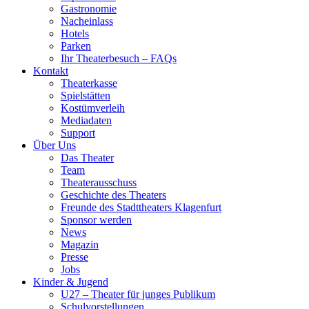
Gastronomie
Nacheinlass
Hotels
Parken
Ihr Theaterbesuch – FAQs
Kontakt
Theaterkasse
Spielstätten
Kostümverleih
Mediadaten
Support
Über Uns
Das Theater
Team
Theaterausschuss
Geschichte des Theaters
Freunde des Stadttheaters Klagenfurt
Sponsor werden
News
Magazin
Presse
Jobs
Kinder & Jugend
U27 – Theater für junges Publikum
Schulvorstellungen