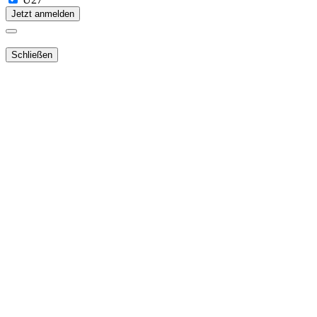
Jetzt anmelden
Schließen
Lieber Webshop-Kunde!
Für die Aktivierung Ihres bestehenden
Kundenkontos
in unserem
NEUEN Webshop
ist es notwendig,
dass Sie Ihr Passwort
zurücksetzen
.
Sie erhalten dann ein E-Mail mit dem Link zur
neuen Passwortvergabe.
Danach können Sie Ihre Bestellung abschließen.