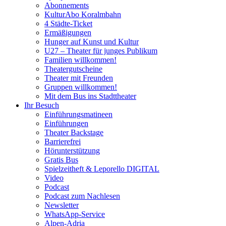
Abonnements
KulturAbo Koralmbahn
4 Städte-Ticket
Ermäßigungen
Hunger auf Kunst und Kultur
U27 – Theater für junges Publikum
Familien willkommen!
Theatergutscheine
Theater mit Freunden
Gruppen willkommen!
Mit dem Bus ins Stadttheater
Ihr Besuch
Einführungsmatineen
Einführungen
Theater Backstage
Barrierefrei
Hörunterstützung
Gratis Bus
Spielzeitheft & Leporello DIGITAL
Video
Podcast
Podcast zum Nachlesen
Newsletter
WhatsApp-Service
Alpen-Adria