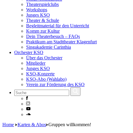
Theaterspielclubs
Workshops
Junges KSO
Theater & Schule
Begleitmaterial für den Unterricht
Komm zur Kultur
Dein Theaterbesuch – FAQs
Praktikum am Stadttheater Klagenfurt
Singakademie Carinthia
Orchester KSO
Über das Orchester
Mitglieder
Junges KSO
KSO-Konzerte
KSO-Abo (Wahlabo)
Verein zur Förderung des KSO
Skip
Home
Karten & Abos
Gruppen willkommen!
to