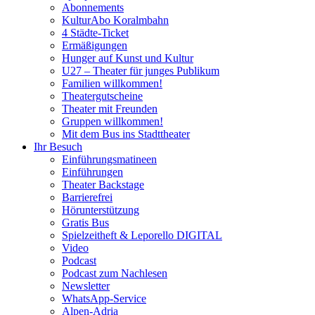
Abonnements
KulturAbo Koralmbahn
4 Städte-Ticket
Ermäßigungen
Hunger auf Kunst und Kultur
U27 – Theater für junges Publikum
Familien willkommen!
Theatergutscheine
Theater mit Freunden
Gruppen willkommen!
Mit dem Bus ins Stadttheater
Ihr Besuch
Einführungsmatineen
Einführungen
Theater Backstage
Barrierefrei
Hörunterstützung
Gratis Bus
Spielzeitheft & Leporello DIGITAL
Video
Podcast
Podcast zum Nachlesen
Newsletter
WhatsApp-Service
Alpen-Adria