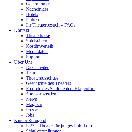
Gastronomie
Nacheinlass
Hotels
Parken
Ihr Theaterbesuch – FAQs
Kontakt
Theaterkasse
Spielstätten
Kostümverleih
Mediadaten
Support
Über Uns
Das Theater
Team
Theaterausschuss
Geschichte des Theaters
Freunde des Stadttheaters Klagenfurt
Sponsor werden
News
Magazin
Presse
Jobs
Kinder & Jugend
U27 – Theater für junges Publikum
Schulvorstellungen