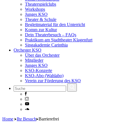
Theaterspielclubs
Workshops
Junges KSO
Theater & Schule
Begleitmaterial für den Unterricht
Komm zur Kultur
Dein Theaterbesuch – FAQs
Praktikum am Stadttheater Klagenfurt
Singakademie Carinthia
Orchester KSO
Über das Orchester
Mitglieder
Junges KSO
KSO-Konzerte
KSO-Abo (Wahlabo)
Verein zur Förderung des KSO
Skip
Home
Ihr Besuch
Barrierefrei
to