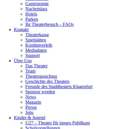
Gastronomie
Nacheinlass
Hotels
Parken
Ihr Theaterbesuch – FAQs
Kontakt
Theaterkasse
Spielstätten
Kostümverleih
Mediadaten
Support
Über Uns
Das Theater
Team
Theaterausschuss
Geschichte des Theaters
Freunde des Stadttheaters Klagenfurt
Sponsor werden
News
Magazin
Presse
Jobs
Kinder & Jugend
U27 – Theater für junges Publikum
Schulvorstellungen