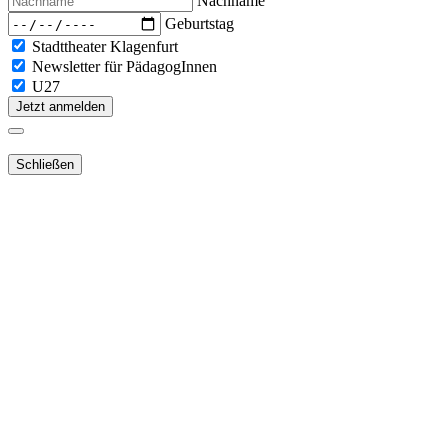
Nachname
Geburtstag
Stadttheater Klagenfurt
Newsletter für PädagogInnen
U27
Jetzt anmelden
Schließen
Lieber Webshop-Kunde!
Für die Aktivierung Ihres bestehenden
Kundenkontos
in unserem
NEUEN Webshop
ist es notwendig,
dass Sie Ihr Passwort
zurücksetzen
.