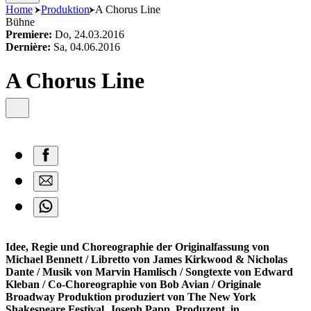
content
Home
Produktion
A Chorus Line
Bühne
Premiere:
Do, 24.03.2016
Dernière:
Sa, 04.06.2016
A Chorus Line
Idee, Regie und Choreographie der Originalfassung von
Michael Bennett / Libretto von James Kirkwood & Nicholas
Dante / Musik von Marvin Hamlisch / Songtexte von Edward
Kleban / Co-Choreographie von Bob Avian / Originale
Broadway Produktion produziert von The New York
Shakespeare Festival, Joseph Papp, Produzent, in