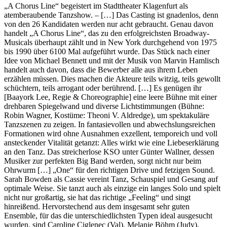
„A Chorus Line“ begeistert im Stadttheater Klagenfurt als
atemberaubende Tanzshow. – […] Das Casting ist gnadenlos, denn
von den 26 Kandidaten werden nur acht gebraucht. Genau davon
handelt „A Chorus Line“, das zu den erfolgreichsten Broadway-
Musicals überhaupt zählt und in New York durchgehend von 1975
bis 1990 über 6100 Mal aufgeführt wurde. Das Stück nach einer
Idee von Michael Bennett und mit der Musik von Marvin Hamlisch
handelt auch davon, dass die Bewerber alle aus ihrem Leben
erzählen müssen. Dies machen die Akteure teils witzig, teils gewollt
schüchtern, teils arrogant oder berührend. […] Es genügen ihr
[Baayork Lee, Regie & Choreographie] eine leere Bühne mit einer
drehbaren Spiegelwand und diverse Lichtstimmungen (Bühne:
Robin Wagner, Kostüme: Theoni V. Aldredge), um spektakuläre
Tanzszenen zu zeigen. In fantasievollen und abwechslungsreichen
Formationen wird ohne Ausnahmen exzellent, temporeich und voll
ansteckender Vitalität getanzt: Alles wirkt wie eine Liebeserklärung
an den Tanz. Das streicherlose KSO unter Günter Wallner, dessen
Musiker zur perfekten Big Band werden, sorgt nicht nur beim
Ohrwurm […] „One“ für den richtigen Drive und fetzigen Sound.
Sarah Bowden als Cassie vereint Tanz, Schauspiel und Gesang auf
optimale Weise. Sie tanzt auch als einzige ein langes Solo und spielt
nicht nur großartig, sie hat das richtige „Feeling“ und singt
hinreißend. Hervorstechend aus dem insgesamt sehr guten
Ensemble, für das die unterschiedlichsten Typen ideal ausgesucht
wurden, sind Caroline Ciglenec (Val), Melanie Böhm (Judy),