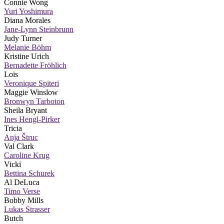
Connie Wong
Yuri Yoshimura
Diana Morales
Jane-Lynn Steinbrunn
Judy Turner
Melanie Böhm
Kristine Urich
Bernadette Fröhlich
Lois
Veronique Spiteri
Maggie Winslow
Bronwyn Tarboton
Sheila Bryant
Ines Hengl-Pirker
Tricia
Anja Štruc
Val Clark
Caroline Krug
Vicki
Bettina Schurek
Al DeLuca
Timo Verse
Bobby Mills
Lukas Strasser
Butch