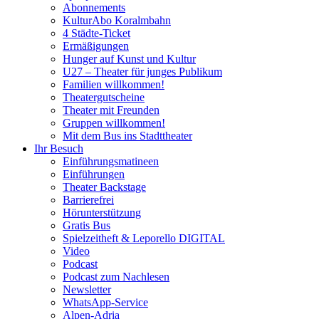
Abonnements
KulturAbo Koralmbahn
4 Städte-Ticket
Ermäßigungen
Hunger auf Kunst und Kultur
U27 – Theater für junges Publikum
Familien willkommen!
Theatergutscheine
Theater mit Freunden
Gruppen willkommen!
Mit dem Bus ins Stadttheater
Ihr Besuch
Einführungsmatineen
Einführungen
Theater Backstage
Barrierefrei
Hörunterstützung
Gratis Bus
Spielzeitheft & Leporello DIGITAL
Video
Podcast
Podcast zum Nachlesen
Newsletter
WhatsApp-Service
Alpen-Adria