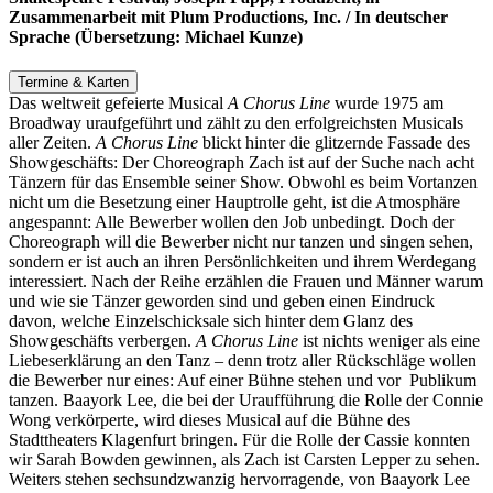
Zusammenarbeit mit Plum Productions, Inc. / In deutscher
Sprache (Übersetzung: Michael Kunze)
Termine & Karten
Das weltweit gefeierte Musical
A Chorus Line
wurde 1975 am
Broadway uraufgeführt und zählt zu den erfolgreichsten Musicals
aller Zeiten.
A Chorus Line
blickt hinter die glitzernde Fassade des
Showgeschäfts: Der Choreograph Zach ist auf der Suche nach acht
Tänzern für das Ensemble seiner Show.
Obwohl es beim Vortanzen
nicht um die Besetzung einer Hauptrolle geht, ist die Atmosphäre
angespannt: Alle Bewerber wollen den Job unbedingt. Doch der
Choreograph will die Bewerber nicht nur tanzen und singen sehen,
sondern er ist auch an ihren Persönlichkeiten und ihrem Werdegang
interessiert. Nach der Reihe erzählen die Frauen und Männer warum
und wie sie Tänzer geworden sind und geben einen Eindruck
davon, welche Einzelschicksale sich hinter dem Glanz des
Showgeschäfts verbergen.
A Chorus Line
ist nichts weniger als eine
Liebeserklärung an den Tanz – denn trotz aller Rückschläge wollen
die Bewerber nur eines: Auf einer Bühne stehen und vor Publikum
tanzen. Baayork Lee, die bei der Uraufführung die Rolle der Connie
Wong verkörperte, wird dieses Musical auf die Bühne des
Stadttheaters Klagenfurt bringen. Für die Rolle der Cassie konnten
wir Sarah Bowden gewinnen, als Zach ist Carsten Lepper zu sehen.
Weiters stehen sechsundzwanzig hervorragende, von Baayork Lee