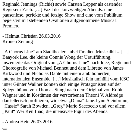
Reginald Jennings (Richie) sowie Carsten Lepper als castender
Regisseur Zach. […] Fazit des kurzweiligen Abends: eine
pausenlose, perfekte und fetzige Show und eine vom Publikum
begeistert mit stehenden Ovationen aufgenommene Musical-
Premiere.
- Helmut Christian 26.03.2016
Kronen Zeitung
„A Chorus Line“ am Stadttheater: Jubel für alten Musicalhit – […]
Baayork Lee, die kleine Connie Wong der Uraufführung,
inszenierte das Original von „A Chorus Line“ nach Idee, Regie und
Choreografie von Michael Bennett und dem Libretto von James
Kirkwood und Nicholas Dante mit einem ambitionierten,
internationalen Ensemble. […] Musikalisch fein umhüllt vom KSO
unter Günter Wallner können sich einige Protagonisten auf der
Spiegelbühne von Thomas Stingl nach dem Original von Robin
Wagner und in Kostümen der verstorbenen Theoni V. Aldredge
darstellerisch profilieren, wie etwa „Diana“ Jane-Lynn Steinbrunn,
„Cassie“ Sarah Bowden, „Greg“ Mario Saccoccio und vor allem
„Paul“ Wei-Ken Liao, die intensivste Figur des Abends.
- Andrea Hein 26.03.2016