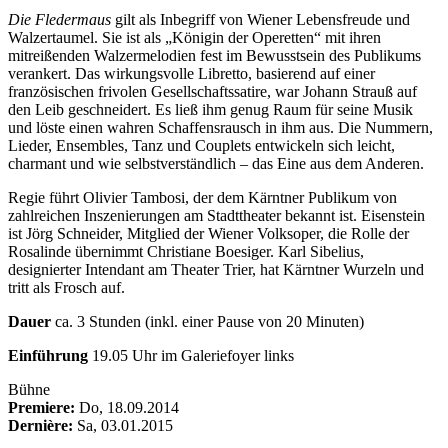
Die Fledermaus
gilt als Inbegriff von Wiener Lebensfreude und
Walzertaumel. Sie ist als „Königin der Operetten“ mit ihren
mitreißenden Walzermelodien fest im Bewusstsein des Publikums
verankert. Das wirkungsvolle Libretto, basierend auf einer
französischen frivolen Gesellschaftssatire, war Johann Strauß auf
den Leib geschneidert. Es ließ ihm genug Raum für seine Musik
und löste einen wahren Schaffensrausch in ihm aus. Die Nummern,
Lieder, Ensembles, Tanz und Couplets entwickeln sich leicht,
charmant und wie selbstverständlich – das Eine aus dem Anderen.
Regie führt Olivier Tambosi, der dem Kärntner Publikum von
zahlreichen Inszenierungen am Stadttheater bekannt ist. Eisenstein
ist Jörg Schneider, Mitglied der Wiener Volksoper, die Rolle der
Rosalinde übernimmt Christiane Boesiger. Karl Sibelius,
designierter Intendant am Theater Trier, hat Kärntner Wurzeln und
tritt als Frosch auf.
Dauer
ca. 3 Stunden (inkl. einer Pause von 20 Minuten)
Einführung
19.05 Uhr im Galeriefoyer links
Bühne
Premiere:
Do, 18.09.2014
Dernière:
Sa, 03.01.2015