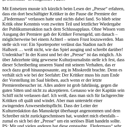
Mit Entsetzen musste ich kürzlich beim Lesen der „Presse“ erfahren,
dass ein dort beschäftigter Kritiker in der Pause die Premiere der
„Fledermaus“ verlassen hatte und nichts dabei fand. So blieb seine
Kritik ohne Kenntnis vom zweiten Teil und letztlicher Wiedergabe
der Publikumsreaktion nach dem Schlussapplaus. Ohne Wissen vom
Ausgang der Premiere gab der Kritiker Fersengeld, um danach –
möglicherweise bei einem Achterl – seinen Frust loszuwerden. Man
stelle sich vor: Ein Sportreporter verlässt das Stadion nach der
Halbzeit … weiß nicht, wie das Spiel ausging und schreibt darüber!
Undenkbar? In der Kunst und bei der „Presse“ ist das möglich. Als
über Jahrzehnte tätig gewesene Kulturjournalistin stelle ich fest, dass
dieser Schreiberling unseren Stand mit seinem Verhalten, das er
noch dazu groß hinausposaunte, arg in Misskredit brachte. Denn es
verhält sich wie bei der Seefahrt: Der Kritiker muss bis zum Ende
der Vorstellung im Saal bleiben, auch wenn er der letzte
Premierenbesucher ist. Alles andere ist grob fahrlässig, gegen die
guten Sitten und nicht zu akzeptieren. Genauso wie der Kapitän sein
Schiff nicht verlassen darf. Ich weiß, dass man sich für fachgerechte
Kritiken oft quält und windet. Aber man untersteht einer
zwingenden Anwesenheitspflicht. Dass der Leiter der
Kulturredaktion das Manuskript überhaupt angenommen und dem
Schreiber nicht zurückgeschmissen hat, wundert mich ebenfalls –
zumal es sich bei der „Presse“ um ein seriöses Blatt handeln sollte.
PS: Mir und vielen anderen hat diese entstaubte „Fledermaus“ sehr