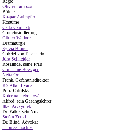
Regie
Olivier Tambosi
Bühne
Kaspar Zwimpfer
Kostüme
Carla Caminati
Choreinstudierung
Günter Wallner
Dramaturgie
Sylvia Brandl
Gabriel von Eisenstein
Jörg Schneider
Rosalinde, seine Frau
Christiane Boesiger
Netta Or
Frank, Gefängnisdirektor
KS Allan Evans
Prinz Orlofsky
Katerina Hebelková
Alfred, sein Gesangslehrer
Ilker Arcayürek
Dr. Falke, sein Notar
Stefan Zenkl
Dr. Blind, Advokat
Thomas Tischler