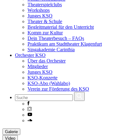
Theaterspielclubs
Workshops
Junges KSO
Theater & Schule
Begleitmaterial für den Unterricht
Komm zur Kultur
Dein Theaterbesuch – FAQs
Praktikum am Stadttheater Klagenfurt
Singakademie Carinthia
Orchester KSO
Über das Orchester
Mitglieder
Junges KSO
KSO-Konzerte
KSO-Abo (Wahlabo)
Verein zur Förderung des KSO
Skip
Galerie
to
Video