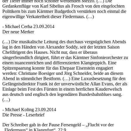
der Tiefer immer noch schöner werdenden Mezzo. (…) Die
Gedankenflüge von Karl Sibelius als Frosch von den eingelochten
Politikern bis zum Kärntner Budgetloch verstärken noch einmal die
eigenwillige Verkatertheit dieser Fledermaus. (…)
- Michael Cerha 23.09.2014
Der neue Merker
(…) Die musikalische Leitung des durchaus vergnüglichen Abends
lag in den Händen von Alexander Soddy, seit der letzten Saison
Chefdirigent des Hauses. Nicht nur, dass er überaus
sängerfreundlich dirigiert, führt er das Kärntner Sinfonieorchester zu
einem nuancenreichen und differenzierten Klangteppich. Eine
Spitzenpaarung konnte für das Ehepaar Eisenstein engagiert
werden: Christiane Boesiger und Jörg Schneider, beide an diesem
Abend in stimmlicher Bestform. (…) Eine Luxusbesetzung für den
Gefängnisdirektor Frank ist der unverwüstliche Allan Evans, der als
Einlage beim Fest des Fürsten in einem herrlichen Kauderwelsch
aus deutsch und englisch den legendären Bundesbahnblues sang.
(…)
- Michael Koling 23.09.2014
Die Presse - Leserbrief
Der Schreiber gab in der Pause Fersengeld – „Flucht vor der
„Fledermaus“ in Klagenfurt“, 22.9.