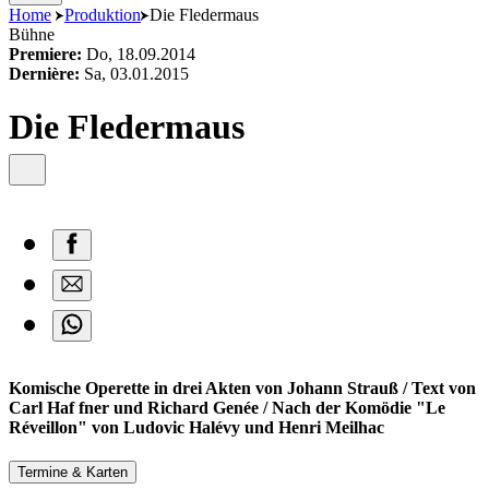
content
Home
Produktion
Die Fledermaus
Bühne
Premiere:
Do, 18.09.2014
Dernière:
Sa, 03.01.2015
Die Fledermaus
Komische Operette in drei Akten von Johann Strauß / Text von
Carl Haf fner und Richard Genée / Nach der Komödie "Le
Réveillon" von Ludovic Halévy und Henri Meilhac
Termine & Karten