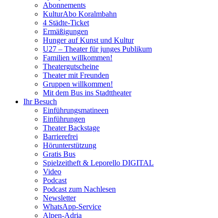
Abonnements
KulturAbo Koralmbahn
4 Städte-Ticket
Ermäßigungen
Hunger auf Kunst und Kultur
U27 – Theater für junges Publikum
Familien willkommen!
Theatergutscheine
Theater mit Freunden
Gruppen willkommen!
Mit dem Bus ins Stadttheater
Ihr Besuch
Einführungsmatineen
Einführungen
Theater Backstage
Barrierefrei
Hörunterstützung
Gratis Bus
Spielzeitheft & Leporello DIGITAL
Video
Podcast
Podcast zum Nachlesen
Newsletter
WhatsApp-Service
Alpen-Adria