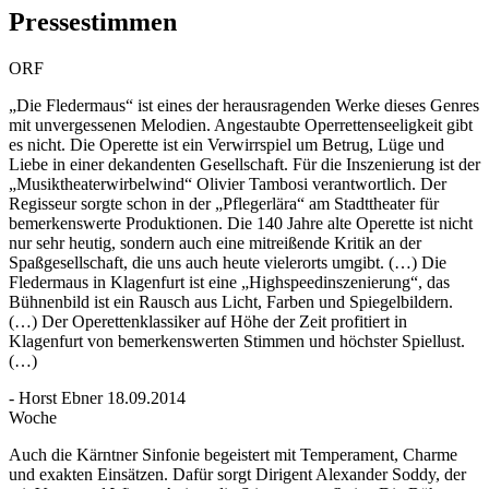
Pressestimmen
ORF
„Die Fledermaus“ ist eines der herausragenden Werke dieses Genres
mit unvergessenen Melodien. Angestaubte Operrettenseeligkeit gibt
es nicht. Die Operette ist ein Verwirrspiel um Betrug, Lüge und
Liebe in einer dekandenten Gesellschaft. Für die Inszenierung ist der
„Musiktheaterwirbelwind“ Olivier Tambosi verantwortlich. Der
Regisseur sorgte schon in der „Pflegerlära“ am Stadttheater für
bemerkenswerte Produktionen. Die 140 Jahre alte Operette ist nicht
nur sehr heutig, sondern auch eine mitreißende Kritik an der
Spaßgesellschaft, die uns auch heute vielerorts umgibt. (…) Die
Fledermaus in Klagenfurt ist eine „Highspeedinszenierung“, das
Bühnenbild ist ein Rausch aus Licht, Farben und Spiegelbildern.
(…) Der Operettenklassiker auf Höhe der Zeit profitiert in
Klagenfurt von bemerkenswerten Stimmen und höchster Spiellust.
(…)
- Horst Ebner 18.09.2014
Woche
Auch die Kärntner Sinfonie begeistert mit Temperament, Charme
und exakten Einsätzen. Dafür sorgt Dirigent Alexander Soddy, der