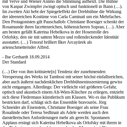
mit Verve und Wiener Animo die Stimmung aufheizt. Die Bühne
von Kaspar Zwimpfer zwingt optisch und funktionell in Bann (…).
Im zweiten Akt hebt der Spiegeleffekt der Drehbühne die Wirkung
der ideenreichen Kostüme von Carla Caminati um ein Mehrfaches.
Den Protagonisten gilt Pauschallob: Christiane Boesiger schenkt der
Rosamunde ihren facettenreichen, höhensicheren Sopran, (…). Aber
am besten gefällt Katerina Hebelkova in der Hosenrolle des
Orlofsky, den sie mit sattem Mezzo und rollendeckender Identität
ausstattet. (…) Tenoral brilliert Ilker Arcayürek als
arienschmetternder Alfred.
- Ilse Gerhardt 18.09.2014
Der Standard
(…) Der von ihm kritisierte[n] Tendenz der zunehmenden
Veroperung des Werks ist Tambosi mit seiner höchst einfallsreichen,
aber auch äußerst nachdenklichen Drehbühneninszenierung gewiss
nicht entgangen. Allerdings: Der vielleicht viel größeren Gefahr,
optisch und akustisch einem Alt-Wien-Klischee zu erliegen, entzieht
sich diese Fledermaus künstlerisch um Klassen. Wo es das Publikum
bestricken darf, schlägt sich das Ensemble bravourös. Jörg
Schneider als Eisenstein, Christiane Boesiger als seine Frau
Rosalinde oder Teresa Sedlmair als Adele werden auch den
darstellerischen Anforderungen mehr als gerecht. Spontanen
Applaus ersingt sich Katerina Hebelkova als Orlofsky mit ihrem in