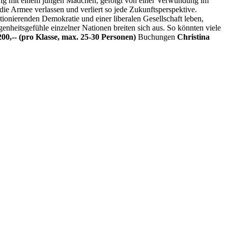
nung mit einem jungen Mädchen, gefolgt von einer Verwundung im
die Armee verlassen und verliert so jede Zukunftsperspektive.
ktionierenden Demokratie und einer liberalen Gesellschaft leben,
enheitsgefühle einzelner Nationen breiten sich aus. So könnten viele
00,-- (pro Klasse, max. 25-30 Personen)
Buchungen
Christina