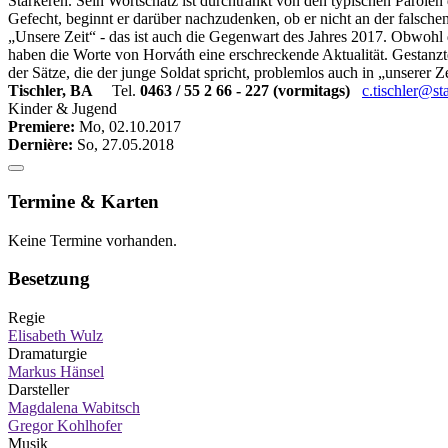
Stärkeren. Sein Wortschatz ist durchtränkt von den typischen Parol
Gefecht, beginnt er darüber nachzudenken, ob er nicht an der falschen
„Unsere Zeit“ - das ist auch die Gegenwart des Jahres 2017. Obwohl di
haben die Worte von Horváth eine erschreckende Aktualität. Gestanzte
der Sätze, die der junge Soldat spricht, problemlos auch in „unserer Ze
Tischler, BA
Tel.
0463 / 55 2 66 - 227 (vormitags)
c.tischler@sta
Kinder & Jugend
Premiere:
Mo, 02.10.2017
Dernière:
So, 27.05.2018
Termine & Karten
Keine Termine vorhanden.
Besetzung
Regie
Elisabeth Wulz
Dramaturgie
Markus Hänsel
Darsteller
Magdalena Wabitsch
Gregor Kohlhofer
Musik