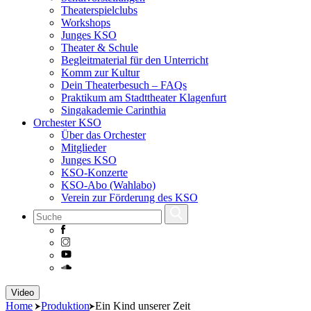
Theaterspielclubs
Workshops
Junges KSO
Theater & Schule
Begleitmaterial für den Unterricht
Komm zur Kultur
Dein Theaterbesuch – FAQs
Praktikum am Stadttheater Klagenfurt
Singakademie Carinthia
Orchester KSO
Über das Orchester
Mitglieder
Junges KSO
KSO-Konzerte
KSO-Abo (Wahlabo)
Verein zur Förderung des KSO
Skip
Video
to
Home
Produktion
Ein Kind unserer Zeit