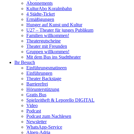
Abonnements
KulturAbo Koralmbahn
4 Städte-Ticket
Ermäßigungen
Hunger auf Kunst und Kultur
U27 – Theater für junges Publikum
Familien willkommen!
Theatergutscheine
Theater mit Freunden
Gruppen willkommen!
Mit dem Bus ins Stadttheater
Ihr Besuch
Einführungsmatineen
Einführungen
Theater Backstage
Barrierefrei
Hörunterstützung
Gratis Bus
Spielzeitheft & Leporello DIGITAL
Video
Podcast
Podcast zum Nachlesen
Newsletter
WhatsApp-Service
Alpen-Adria