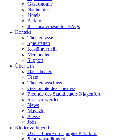
Gastronomie
Nacheinlass
Hotels
Parken
Ihr Theaterbesuch – FAQs
Kontakt
Theaterkasse
Spielstätten
Kostümverleih
Mediadaten
Support
Über Uns
Das Theater
Team
Theaterausschuss
Geschichte des Theaters
Freunde des Stadttheaters Klagenfurt
Sponsor werden
News
Magazin
Presse
Jobs
Kinder & Jugend
U27 – Theater für junges Publikum
Schulvorstellungen