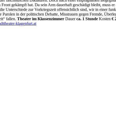
en der faschistischen Diktaturen. Doch nach einer einprägsamen Begeg
 Front gekämpft hat. Da sein Arm dauerhaft geschädigt bleibt, muss er 
e Unterschiede zur Vorkriegszeit offensichtlich sind, wir in einer fun
 Parolen in der politischen Debatte, Misstrauen gegen Fremde, Überleg
it“ fallen.
Theater im Klassenzimmer
Dauer
ca. 1 Stunde
Kosten
€ 2
dttheater-klagenfurt.at