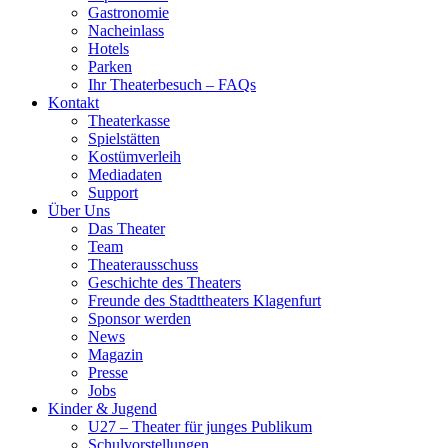
Gastronomie
Nacheinlass
Hotels
Parken
Ihr Theaterbesuch – FAQs
Kontakt
Theaterkasse
Spielstätten
Kostümverleih
Mediadaten
Support
Über Uns
Das Theater
Team
Theaterausschuss
Geschichte des Theaters
Freunde des Stadttheaters Klagenfurt
Sponsor werden
News
Magazin
Presse
Jobs
Kinder & Jugend
U27 – Theater für junges Publikum
Schulvorstellungen