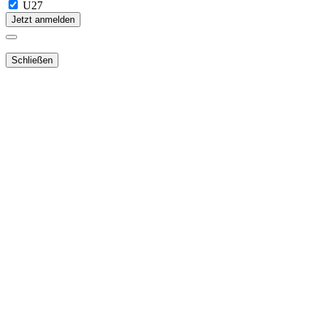
U27
Jetzt anmelden
Schließen
Lieber Webshop-Kunde!
Für die Aktivierung Ihres bestehenden
Kundenkontos
in unserem
NEUEN Webshop
ist es notwendig,
dass Sie Ihr Passwort
zurücksetzen
.
Sie erhalten dann ein E-Mail mit dem Link zur
neuen Passwortvergabe.
Danach können Sie Ihre Bestellung abschließen.