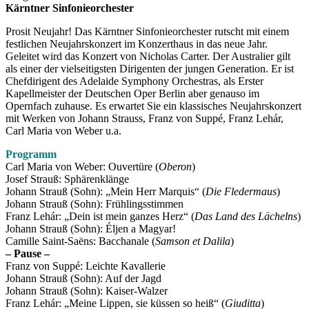
Kärntner Sinfonieorchester
Prosit Neujahr! Das Kärntner Sinfonieorchester rutscht mit einem
festlichen Neujahrskonzert im Konzerthaus in das neue Jahr.
Geleitet wird das Konzert von Nicholas Carter. Der Australier gilt
als einer der vielseitigsten Dirigenten der jungen Generation. Er ist
Chefdirigent des Adelaide Symphony Orchestras, als Erster
Kapellmeister der Deutschen Oper Berlin aber genauso im
Opernfach zuhause. Es erwartet Sie ein klassisches Neujahrskonzert
mit Werken von Johann Strauss, Franz von Suppé, Franz Lehár,
Carl Maria von Weber u.a.
Programm
Carl Maria von Weber: Ouvertüre (
Oberon
)
Josef Strauß: Sphärenklänge
Johann Strauß (Sohn): „Mein Herr Marquis“ (
Die Fledermaus
)
Johann Strauß (Sohn): Frühlingsstimmen
Franz Lehár: „Dein ist mein ganzes Herz“ (
Das Land des Lächelns
)
Johann Strauß (Sohn): Éljen a Magyar!
Camille Saint-Saëns: Bacchanale (
Samson et Dalila
)
– Pause –
Franz von Suppé: Leichte Kavallerie
Johann Strauß (Sohn): Auf der Jagd
Johann Strauß (Sohn): Kaiser-Walzer
Franz Lehár: „Meine Lippen, sie küssen so heiß“ (
Giuditta
)