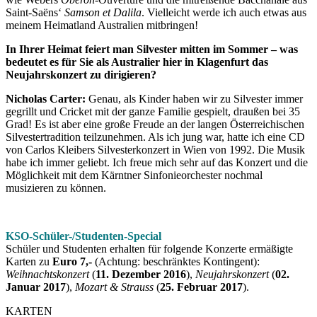
Saint-Saëns‘
Samson et Dalila
. Vielleicht werde ich auch etwas aus
meinem Heimatland Australien mitbringen!
In Ihrer Heimat feiert man Silvester mitten im Sommer – was
bedeutet es für Sie als Australier hier in Klagenfurt das
Neujahrskonzert zu dirigieren?
Nicholas Carter:
Genau, als Kinder haben wir zu Silvester immer
gegrillt und Cricket mit der ganze Familie gespielt, draußen bei 35
Grad! Es ist aber eine große Freude an der langen Österreichischen
Silvestertradition teilzunehmen. Als ich jung war, hatte ich eine CD
von Carlos Kleibers Silvesterkonzert in Wien von 1992. Die Musik
habe ich immer geliebt. Ich freue mich sehr auf das Konzert und die
Möglichkeit mit dem Kärntner Sinfonieorchester nochmal
musizieren zu können.
KSO-Schüler-/Studenten-Special
Schüler und Studenten erhalten für folgende Konzerte ermäßigte
Karten zu
Euro 7,-
(Achtung: beschränktes Kontingent):
Weihnachtskonzert
(
11. Dezember 2016
),
Neujahrskonzert
(
02.
Januar 2017
),
Mozart & Strauss
(
25. Februar 2017
).
KARTEN