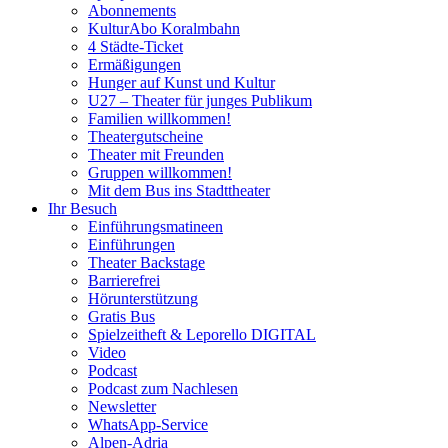
Abonnements
KulturAbo Koralmbahn
4 Städte-Ticket
Ermäßigungen
Hunger auf Kunst und Kultur
U27 – Theater für junges Publikum
Familien willkommen!
Theatergutscheine
Theater mit Freunden
Gruppen willkommen!
Mit dem Bus ins Stadttheater
Ihr Besuch
Einführungsmatineen
Einführungen
Theater Backstage
Barrierefrei
Hörunterstützung
Gratis Bus
Spielzeitheft & Leporello DIGITAL
Video
Podcast
Podcast zum Nachlesen
Newsletter
WhatsApp-Service
Alpen-Adria