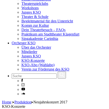
Theaterspielclubs
Workshops
Junges KSO
Theater & Schule
Begleitmaterial für den Unterricht
Komm zur Kultur
Dein Theaterbesuch – FAQs
Praktikum am Stadttheater Klagenfurt
Singakademie Carinthia
Orchester KSO
Über das Orchester
Mitglieder
Junges KSO
KSO-Konzerte
KSO-Abo (Wahlabo)
Verein zur Förderung des KSO
Skip
Home
Produktion
Neujahrskonzert 2017
to
KSO-Konzerte