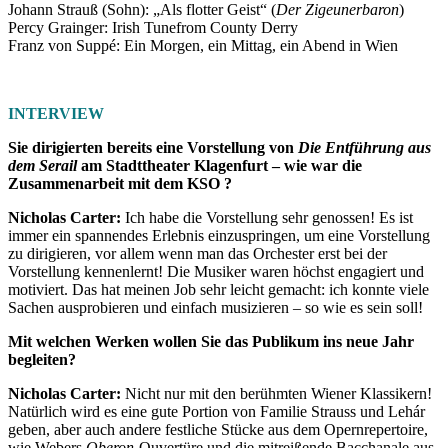
Johann Strauß (Sohn): „Als flotter Geist“ (
Der Zigeunerbaron
)
Percy Grainger: Irish Tunefrom County Derry
Franz von Suppé: Ein Morgen, ein Mittag, ein Abend in Wien
INTERVIEW
Sie dirigierten bereits eine Vorstellung von
Die Entführung aus
dem Serail
am Stadttheater Klagenfurt – wie war die
Zusammenarbeit mit dem KSO ?
Nicholas Carter:
Ich habe die Vorstellung sehr genossen! Es ist
immer ein spannendes Erlebnis einzuspringen, um eine Vorstellung
zu dirigieren, vor allem wenn man das Orchester erst bei der
Vorstellung kennenlernt! Die Musiker waren höchst engagiert und
motiviert. Das hat meinen Job sehr leicht gemacht: ich konnte viele
Sachen ausprobieren und einfach musizieren – so wie es sein soll!
Mit welchen Werken wollen Sie das Publikum ins neue Jahr
begleiten?
Nicholas Carter:
Nicht nur mit den berühmten Wiener Klassikern!
Natürlich wird es eine gute Portion von Familie Strauss und Lehár
geben, aber auch andere festliche Stücke aus dem Opernrepertoire,
wie Webers
Oberon
-Ouvertüre und die mitreißende Bacchanale aus