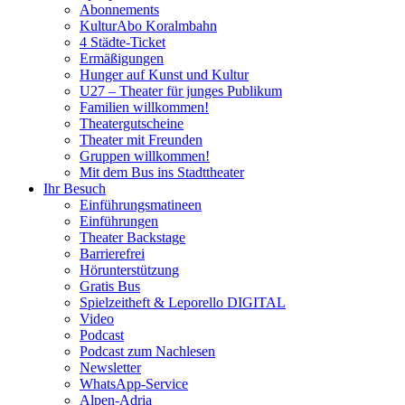
Abonnements
KulturAbo Koralmbahn
4 Städte-Ticket
Ermäßigungen
Hunger auf Kunst und Kultur
U27 – Theater für junges Publikum
Familien willkommen!
Theatergutscheine
Theater mit Freunden
Gruppen willkommen!
Mit dem Bus ins Stadttheater
Ihr Besuch
Einführungsmatineen
Einführungen
Theater Backstage
Barrierefrei
Hörunterstützung
Gratis Bus
Spielzeitheft & Leporello DIGITAL
Video
Podcast
Podcast zum Nachlesen
Newsletter
WhatsApp-Service
Alpen-Adria