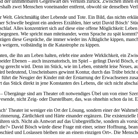
nd der unmittelbaren Gegenwart des Verlusts zurück. Zwischen ihnen ent
 deshalb zwei Menschen voneinander entfernt, obwohl sie denselben Verl
r Welt. Gleichmäßig über Lebende und Tote. Ein Bild, das nichts erklär
iner Schwelle beginnt ein anderes Erzählen, hier setzt David Bösch‘ St
fschlaf. Alles konzentriert sich auf diese eine offene Möglichkeit: Leb
 begegnen. Wie spricht man miteinander, wenn Sprache zu spät kommt? 
ägen diese Gespräche, die immer wieder ins Alltägliche kippen, man
weigern, vollständig in die Katastrophe zu kippen.
ten, die ihn am Leben halten, erlebt eine andere Wirklichkeit, ein Zwis
der Ebenen – auch inszenatorisch, im Spiel – gelingt David Bösch, e
ung
gerecht wird. Denn im Stück, wie im Leben, entsteht leise Neues, au
ird bedeutend, Unscheinbares gewinnt Kontur, durch das Trübe bricht ein
 führt die Neugier der Kinder mit der Erstarrung der Erwachsenen zusa
t das Stück direkt in jene Konstanten des Lebens, die sich nicht abschal
 Übergänge sind am Theater oft notwendiges Übel um von einer Szene 
wesende, nicht Zeig- oder Darstellbare, das, was ohnehin schon da ist.
ösch‘ Theater ist weniger ein Ort der Lösung, sondern einer der Wahr
innerung, Zärtlichkeit und Härte einander ergänzen. Die existenzielle E
rühren sich. Nicht als Antwort auf das Unbegreifliche, sondern als vo
die?« David Bösch würde diese Frage mit einer, seiner Hoffnung, beantw
schied und Loslassen bleiben nie an einem einzigen Ort«. Die Mensch