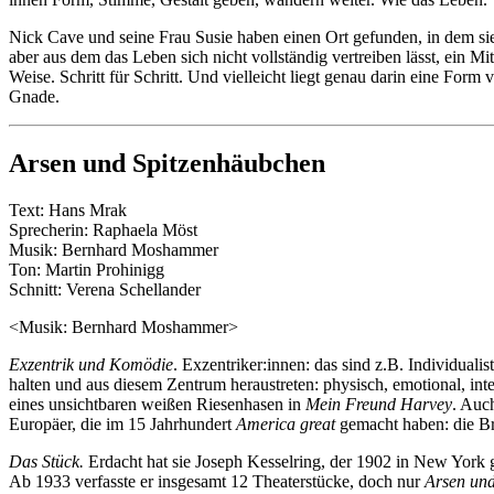
Nick Cave und seine Frau Susie haben einen Ort gefunden, in dem sie
aber aus dem das Leben sich nicht vollständig vertreiben lässt, ein Mi
Weise. Schritt für Schritt. Und vielleicht liegt genau darin eine Form 
Gnade.
Arsen und Spitzenhäubchen
Text: Hans Mrak
Sprecherin: Raphaela Möst
Musik: Bernhard Moshammer
Ton: Martin Prohinigg
Schnitt: Verena Schellander
<Musik: Bernhard Moshammer>
Exzentrik und Komödie
. Exzentriker:innen: das sind z.B. Individual
halten und aus diesem Zentrum heraustreten: physisch, emotional, int
eines unsichtbaren weißen Riesenhasen in
Mein Freund Harvey
. Auc
Europäer, die im 15 Jahrhundert
America great
gemacht haben: die Br
Das Stück.
Erdacht hat sie Joseph Kesselring, der 1902 in New York 
Ab 1933 verfasste er insgesamt 12 Theaterstücke, doch nur
Arsen un