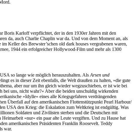
 Mord.
oris Karloff verpflichtet, der in den 1930er Jahren mit den
aren da, auch Charlie Chaplin war da. Und von dem Moment an, als
e im Keller des Brewster’schen old dark houses vergrabenen waren,
rnee, 1944 ein erfolgreicher Hollywood-Film und mehr als 1300
e USA so lange wie möglich herauszuhalten. Als
Arsen und
gt es in dieser Zeit ebenfalls, die Welt draußen zu halten, »die gute
sthema, aber nur um ihn gleich wieder wegzuschieben, er ist wie bei
lich bei uns, nicht wahr?« Aber die beiden unschuldig wirkenden
merikanische »Idylle« eines alle Kriegsgefahren verdrängenden
hen Überfall auf den amerikanischen Flottenstützpunkt Pearl Harbour/
 den USA den Krieg: die Eskalation zum Weltkrieg ist endgültig. Was
llionen Soldaten und Zivilisten sterben und die Deutschen mit
 Heimarbeit »nur« ein paar alte Leute vergiften. Und zu Hause hat
renden amerikanischen Präsidenten Franklin Roosevelt. Teddy
ls war.