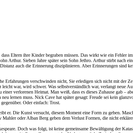
st: dass Eltern ihre Kinder begraben müssen. Das wirkt wie ein Fehler 
 Sohn Arthur. Sieben Jahre später sein Sohn Jethro. Arthur stirbt nach e
e Distanz auch die Erinnerung disziplinieren. Aber Erinnerungen sind 
he Erfahrungen verschwinden nicht, Sie erledigen sich nicht mit der Zeit
üher leicht war, wird schwer. Was selbstverständlich war, verlangt neu
u einer verlorenen Heimat. Man weiß, dass es dieses Zuhause gab – ab
n neu lernen muss. Nick Cave hat später gesagt: Freude sei kein glanz
 gegenüber. Oder einfach: Trost.
 bleibt er. Die Kunst versucht, diesem Moment eine Form zu geben. Ma
tav Mahler oder Alban Berg geben dem Verlust Formen, die nicht erklär
h
speare. Doch was folgt, ist keine gemeinsame Bewältigung der Katastro