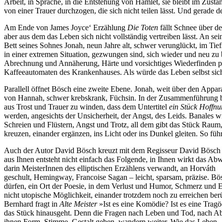
Arbeit, in Sprache, in die Entstehung von Hamlet, sie bleibt im Zusta
von einer Trauer durchzogen, die sich nicht teilen lässt. Und gerade
Am Ende von James Joyce‘ Erzählung
Die Toten
fällt Schnee über de
aber aus dem das Leben sich nicht vollständig vertreiben lässt. An se
Bett seines Sohnes Jonah, neun Jahre alt, schwer verunglückt, im Tie
in einer extremen Situation, gezwungen sind, sich wieder und neu zu
Abrechnung und Annäherung, Härte und vorsichtiges Wiederfinden pr
Kaffeeautomaten des Krankenhauses. Als würde das Leben selbst sich 
Parallell öffnet Bösch eine zweite Ebene. Jonah, weit über den Appara
von Hannah, schwer krebskrank, Füchsin. In der Zusammenführung bei
aus Trost und Trauer zu winden, dass dem Untertitel
ein Stück Hoffn
werden, angesichts der Unsicherheit, der Angst, des Leids. Banales w
Schreien und Flüstern, Angst und Trotz, all dem gibt das Stück Raum,
kreuzen, einander ergänzen, ins Licht oder ins Dunkel gleiten. So führ
Auch der Autor David Bösch kreuzt mit dem Regisseur David Bösch –
aus Ihnen entsteht nicht einfach das Folgende, in Ihnen wirkt das Ab
darin MeisterInnen des elliptischen Erzählens verwandt, an Horváth
geschult, Hemingway, Francoise Sagan – leicht, sparsam, präzise. B
dürfen, ein Ort der Poesie, in dem Verlust und Humor, Schmerz und Er
nicht utopische Möglichkeit, einander trotzdem noch zu erreichen be
Bernhard fragt in
Alte Meister
»Ist es eine Komödie? Ist es eine Tragö
das Stück hinausgeht. Denn die Fragen nach Leben und Tod, nach Ab
ihnen Form, Stimme, Gestalt geben, wandern weiter. Wie das Leben.