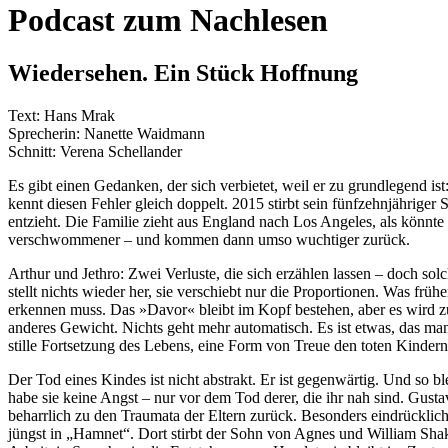
content
Podcast zum Nachlesen
Wiedersehen. Ein Stück Hoffnung
Text: Hans Mrak
Sprecherin: Nanette Waidmann
Schnitt: Verena Schellander
Es gibt einen Gedanken, der sich verbietet, weil er zu grundlegend i
kennt diesen Fehler gleich doppelt. 2015 stirbt sein fünfzehnjähriger
entzieht. Die Familie zieht aus England nach Los Angeles, als könnt
verschwommener – und kommen dann umso wuchtiger zurück.
Arthur und Jethro: Zwei Verluste, die sich erzählen lassen – doch solc
stellt nichts wieder her, sie verschiebt nur die Proportionen. Was fr
erkennen muss. Das »Davor« bleibt im Kopf bestehen, aber es wird z
anderes Gewicht. Nichts geht mehr automatisch. Es ist etwas, das ma
stille Fortsetzung des Lebens, eine Form von Treue den toten Kindern
Der Tod eines Kindes ist nicht abstrakt. Er ist gegenwärtig. Und so
habe sie keine Angst – nur vor dem Tod derer, die ihr nah sind. Gus
beharrlich zu den Traumata der Eltern zurück. Besonders eindrücklic
jüngst in „Hamnet“. Dort stirbt der Sohn von Agnes und William Shake