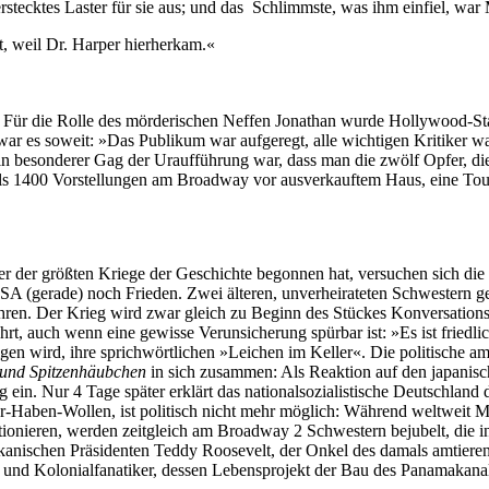
rstecktes Laster für sie aus; und das Schlimmste, was ihm einfiel, war
t, weil Dr. Harper hierherkam.«
ür die Rolle des mörderischen Neffen Jonathan wurde Hollywood-Star B
r es soweit: »Das Publikum war aufgeregt, alle wichtigen Kritiker w
in besonderer Gag der Uraufführung war, dass man die zwölf Opfer, di
 als 1400 Vorstellungen am Broadway vor ausverkauftem Haus, eine Tou
er der größten Kriege der Geschichte begonnen hat, versuchen sich di
A (gerade) noch Frieden. Zwei älteren, unverheirateten Schwestern gelin
wahren. Der Krieg wird zwar gleich zu Beginn des Stückes Konversation
wahrt, auch wenn eine gewisse Verunsicherung spürbar ist: »Es ist fried
eigen wird, ihre sprichwörtlichen »Leichen im Keller«. Die politische a
 und Spitzenhäubchen
in sich zusammen: Als Reaktion auf den japanisc
ein. Nur 4 Tage später erklärt das nationalsozialistische Deutschland
r-Haben-Wollen, ist politisch nicht mehr möglich: Während weltweit Mi
onieren, werden zeitgleich am Broadway 2 Schwestern bejubelt, die in
merikanischen Präsidenten Teddy Roosevelt, der Onkel des damals amtie
- und Kolonialfanatiker, dessen Lebensprojekt der Bau des Panamakana