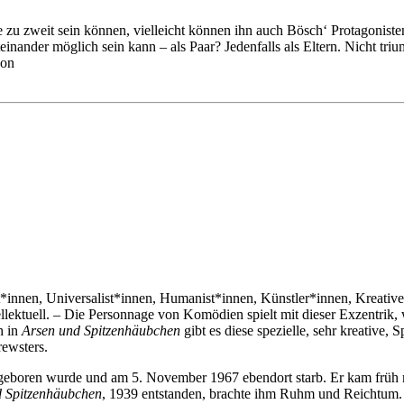
 zu zweit sein können, vielleicht können ihn auch Bösch‘ Protagoniste
teinander möglich sein kann – als Paar? Jedenfalls als Eltern. Nicht tri
von
ist*innen, Universalist*innen, Humanist*innen, Künstler*innen, Kreativ
ellektuell. – Die Personnage von Komödien spielt mit dieser Exzentrik,
h in
Arsen und Spitzenhäubchen
gibt es diese spezielle, sehr kreative,
ewsters.
geboren wurde und am 5. November 1967 ebendort starb. Er kam früh m
d Spitzenhäubchen
, 1939 entstanden, brachte ihm Ruhm und Reichtum. 