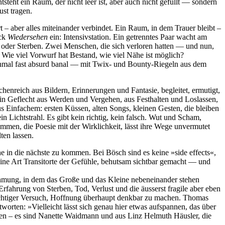
steht ein Raum, der nicht leer ist, aber auch nicht gefüllt — sondern
ust tragen.
t – aber alles miteinander verbindet. Ein Raum, in dem Trauer bleibt –
ück
Wiedersehen
ein: Intensivstation. Ein getrenntes Paar wacht am
en oder Sterben. Zwei Menschen, die sich verloren hatten — und nun,
Wie viel Vorwurf hat Bestand, wie viel Nähe ist möglich?
chmal fast absurd banal — mit Twix- und Bounty-Riegeln aus dem
chenreich aus Bildern, Erinnerungen und Fantasie, begleitet, ermutigt,
in Geflecht aus Werden und Vergehen, aus Festhalten und Loslassen,
s Einfachem: ersten Küssen, alten Songs, kleinen Gesten, die bleiben
 Lichtstrahl. Es gibt kein richtig, kein falsch. Wut und Scham,
mmen, die Poesie mit der Wirklichkeit, lässt ihre Wege unvermutet
ten lassen.
in die nächste zu kommen. Bei Bösch sind es keine »side effects«,
 Eine Art Transitorte der Gefühle, behutsam sichtbar gemacht — und
nehmung, in dem das Große und das Kleine nebeneinander stehen
rfahrung von Sterben, Tod, Verlust und die äusserst fragile aber eben
rsichtiger Versuch, Hoffnung überhaupt denkbar zu machen. Thomas
orten: »Vielleicht lässt sich genau hier etwas aufspannen, das über
en – es sind Nanette Waidmann und aus Linz Helmuth Häusler, die