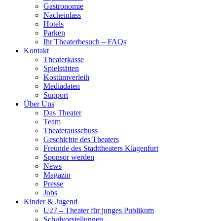
Gastronomie
Nacheinlass
Hotels
Parken
Ihr Theaterbesuch – FAQs
Kontakt
Theaterkasse
Spielstätten
Kostümverleih
Mediadaten
Support
Über Uns
Das Theater
Team
Theaterausschuss
Geschichte des Theaters
Freunde des Stadttheaters Klagenfurt
Sponsor werden
News
Magazin
Presse
Jobs
Kinder & Jugend
U27 – Theater für junges Publikum
Schulvorstellungen