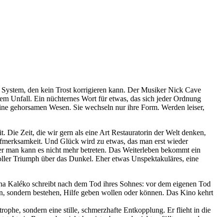
im System, den kein Trost korrigieren kann. Der Musiker Nick Cave
inem Unfall. Ein nüchternes Wort für etwas, das sich jeder Ordnung
keine gehorsamen Wesen. Sie wechseln nur ihre Form. Werden leiser,
. Die Zeit, die wir gern als eine Art Restauratorin der Welt denken,
e Aufmerksamkeit. Und Glück wird zu etwas, das man erst wieder
er man kann es nicht mehr betreten. Das Weiterleben bekommt ein
voller Triumph über das Dunkel. Eher etwas Unspektakuläres, eine
scha Kaléko schreibt nach dem Tod ihres Sohnes: vor dem eigenen Tod
en, sondern bestehen, Hilfe geben wollen oder können. Das Kino kehrt
phe, sondern eine stille, schmerzhafte Entkopplung. Er flieht in die