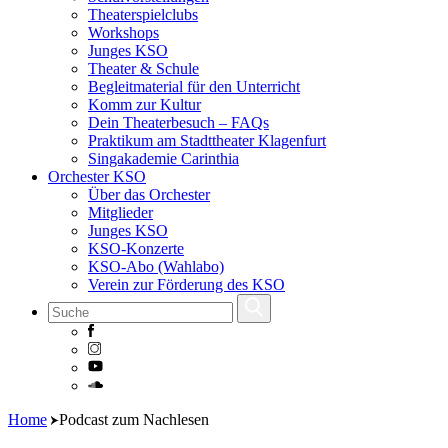
Theaterspielclubs
Workshops
Junges KSO
Theater & Schule
Begleitmaterial für den Unterricht
Komm zur Kultur
Dein Theaterbesuch – FAQs
Praktikum am Stadttheater Klagenfurt
Singakademie Carinthia
Orchester KSO
Über das Orchester
Mitglieder
Junges KSO
KSO-Konzerte
KSO-Abo (Wahlabo)
Verein zur Förderung des KSO
Skip
Home
Podcast zum Nachlesen
to