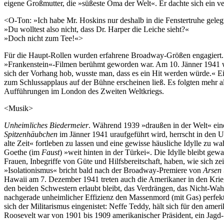
eigene Großmutter, die »süßeste Oma der Welt«. Er dachte sich ein ve
<O-Ton: »Ich habe Mr. Hoskins nur deshalb in die Fenstertruhe geleg
»Du wolltest also nicht, dass Dr. Harper die Leiche sieht?«
»Doch nicht zum Tee!«>
Für die Haupt-Rollen wurden erfahrene Broadway-Größen engagiert. F
»Frankenstein«-Filmen berühmt geworden war. Am 10. Jänner 1941 wa
sich der Vorhang hob, wusste man, dass es ein Hit werden würde.« E
zum Schlussapplaus auf der Bühne erscheinen ließ. Es folgten mehr
Aufführungen im London des Zweiten Weltkriegs.
<Musik>
Unheimliches Biedermeier
. Während 1939 »draußen in der Welt« ein
Spitzenhäubchen
im Jänner 1941 uraufgeführt wird, herrscht in den US
alte Zeit« fortleben zu lassen und eine gewisse häusliche Idylle zu 
Goethe (im
Faust
) »weit hinten in der Türkei«. Die Idylle bleibt ge
Frauen, Inbegriffe von Güte und Hilfsbereitschaft, haben, wie sich z
»Isolationismus« bricht bald nach der Broadway-Premiere von
Arsen
Hawaii am 7. Dezember 1941 treten auch die Amerikaner in den Krieg 
den beiden Schwestern erlaubt bleibt, das Verdrängen, das Nicht-Wah
nachgerade unheimlicher Effizienz den Massenmord (mit Gas) perfekti
sich der Militarismus eingenistet: Neffe Teddy, hält sich für den a
Roosevelt war von 1901 bis 1909 amerikanischer Präsident, ein Jagd