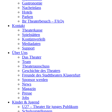
Gastronomie
Nacheinlass
Hotels
Parken
Ihr Theaterbesuch – FAQs
Kontakt
Theaterkasse
Spielstätten
Kostümverleih
Mediadaten
Support
Über Uns
Das Theater
Team
Theaterausschuss
Geschichte des Theaters
Freunde des Stadttheaters Klagenfurt
Sponsor werden
News
Magazin
Presse
Jobs
Kinder & Jugend
U27 – Theater für junges Publikum
Schulvorstellungen