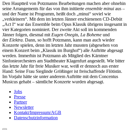
Den Hauptteil von Potzmanns Bearbeitungen machen aber ohnehin
seine Arrangements für das von ihm initiierte
ensemble minui
aus –
und der Name ist Programm, heißt doch „minui“ soviel wie
„verkleinern“. Mit dem im letzten Jänner erschienenen CD-Debüt
„Act I“ war das Ensemble beim Opus Klassik übrigens insgesamt in
vier Kategorien nominiert. Der zweite Akt soll im kommenden
Jänner folgen, diesmal mit
Eugen Onegi
n,
La Boheme
und
der
Elektra
. Dann, so hofft Potzmann, kann man auch wieder
Konzerte spielen, denn im letzten Jahr mussten (abgesehen von
einem Konzert beim „Klassik im Burghof“) alle Auftritte abgesagt
werden. Immerhin ist Potzmann als Mitglied des Kärntner
Sinfonieorchesters am Stadttheater Klagenfurt angestellt. Wie bitter
das letzte Jahr für freie Musiker war, weiß er dennoch aus erster
Hand: Seine Frau Sieglinde Größinger ist freischaffende Flötistin.
Im Vorjahr hätte sie unter anderem Auftritte mit dem Concentus
Musicus gehabt – sämtliche Konzerte wurden abgesagt.
Jobs
Presse
Partner
Newsletter
Kontakt/Impressum/AGB
Datenschutzinformation