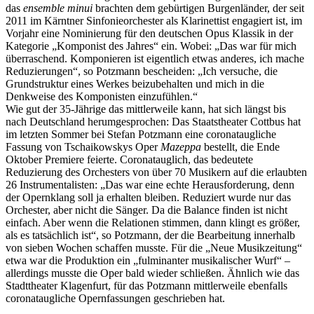
das
ensemble minui
brachten dem gebürtigen Burgenländer, der seit
2011 im Kärntner Sinfonieorchester als Klarinettist engagiert ist, im
Vorjahr eine Nominierung für den deutschen Opus Klassik in der
Kategorie „Komponist des Jahres“ ein. Wobei: „Das war für mich
überraschend. Komponieren ist eigentlich etwas anderes, ich mache
Reduzierungen“, so Potzmann bescheiden: „Ich versuche, die
Grundstruktur eines Werkes beizubehalten und mich in die
Denkweise des Komponisten einzufühlen.“
Wie gut der 35-Jährige das mittlerweile kann, hat sich längst bis
nach Deutschland herumgesprochen: Das Staatstheater Cottbus hat
im letzten Sommer bei Stefan Potzmann eine coronataugliche
Fassung von Tschaikowskys Oper
Mazeppa
bestellt, die Ende
Oktober Premiere feierte. Coronatauglich, das bedeutete
Reduzierung des Orchesters von über 70 Musikern auf die erlaubten
26 Instrumentalisten: „Das war eine echte Herausforderung, denn
der Opernklang soll ja erhalten bleiben. Reduziert wurde nur das
Orchester, aber nicht die Sänger. Da die Balance finden ist nicht
einfach. Aber wenn die Relationen stimmen, dann klingt es größer,
als es tatsächlich ist“, so Potzmann, der die Bearbeitung innerhalb
von sieben Wochen schaffen musste. Für die „Neue Musikzeitung“
etwa war die Produktion ein „fulminanter musikalischer Wurf“ –
allerdings musste die Oper bald wieder schließen. Ähnlich wie das
Stadttheater Klagenfurt, für das Potzmann mittlerweile ebenfalls
coronataugliche Opernfassungen geschrieben hat.