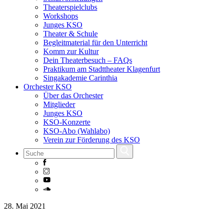
Theaterspielclubs
Workshops
Junges KSO
Theater & Schule
Begleitmaterial für den Unterricht
Komm zur Kultur
Dein Theaterbesuch – FAQs
Praktikum am Stadttheater Klagenfurt
Singakademie Carinthia
Orchester KSO
Über das Orchester
Mitglieder
Junges KSO
KSO-Konzerte
KSO-Abo (Wahlabo)
Verein zur Förderung des KSO
Skip
28. Mai 2021
to