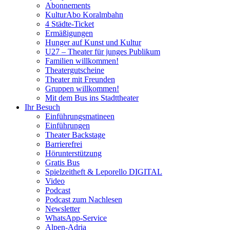
Abonnements
KulturAbo Koralmbahn
4 Städte-Ticket
Ermäßigungen
Hunger auf Kunst und Kultur
U27 – Theater für junges Publikum
Familien willkommen!
Theatergutscheine
Theater mit Freunden
Gruppen willkommen!
Mit dem Bus ins Stadttheater
Ihr Besuch
Einführungsmatineen
Einführungen
Theater Backstage
Barrierefrei
Hörunterstützung
Gratis Bus
Spielzeitheft & Leporello DIGITAL
Video
Podcast
Podcast zum Nachlesen
Newsletter
WhatsApp-Service
Alpen-Adria