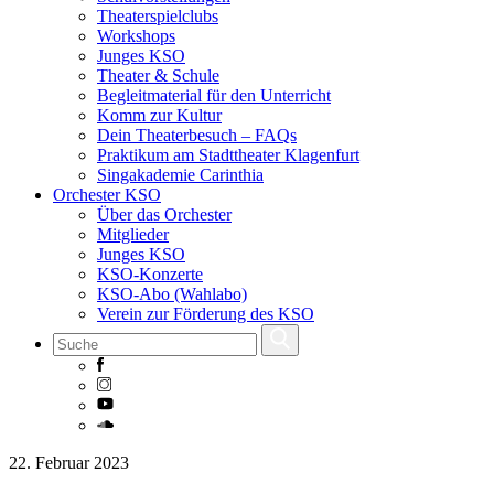
Theaterspielclubs
Workshops
Junges KSO
Theater & Schule
Begleitmaterial für den Unterricht
Komm zur Kultur
Dein Theaterbesuch – FAQs
Praktikum am Stadttheater Klagenfurt
Singakademie Carinthia
Orchester KSO
Über das Orchester
Mitglieder
Junges KSO
KSO-Konzerte
KSO-Abo (Wahlabo)
Verein zur Förderung des KSO
Skip
22. Februar 2023
to