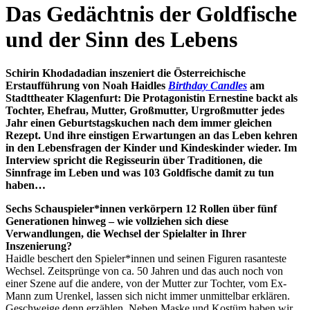
content
Das Gedächtnis der Goldfische
und der Sinn des Lebens
Schirin Khodadadian inszeniert die Österreichische
Erstaufführung von Noah Haidles
Birthday Candles
am
Stadttheater Klagenfurt: Die Protagonistin Ernestine backt als
Tochter, Ehefrau, Mutter, Großmutter, Urgroßmutter jedes
Jahr einen Geburtstagskuchen nach dem immer gleichen
Rezept. Und ihre einstigen Erwartungen an das Leben kehren
in den Lebensfragen der Kinder und Kindeskinder wieder.
Im
Interview spricht die Regisseurin über Traditionen, die
Sinnfrage im Leben und was 103 Goldfische damit zu tun
haben…
Sechs Schauspieler*innen verkörpern 12 Rollen über fünf
Generationen hinweg – wie vollziehen sich diese
Verwandlungen, die Wechsel der Spielalter in Ihrer
Inszenierung?
Haidle beschert den Spieler*innen und seinen Figuren rasanteste
Wechsel. Zeitsprünge von ca. 50 Jahren und das auch noch von
einer Szene auf die andere, von der Mutter zur Tochter, vom Ex-
Mann zum Urenkel, lassen sich nicht immer unmittelbar erklären.
Geschweige denn erzählen. Neben Maske und Kostüm haben wir