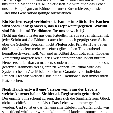
uns auf die Macht des Als-Ob verlassen. So wird auch das Leben
unserer Hauptfigur zur Bühne und unser Ensemble erspielt sich
Alter und Generationssprünge buchstäblich.
Ein Kuchenrezept verbindet die Familie im Stück. Der Kuchen
wird jedes Jahr gebacken, das Rezept weitergegeben. Warum
sind Rituale und Traditionen für uns so wichtig?
Nicht nur dass Theater aus dem Rituellen heraus erst entstanden ist,
jeder Schritt auf die Bühne ist auch heute noch geprägt vom Sich-
über-die Schulter-Spucken, nicht-Pfeifen oder Private-Hüte-tragen-
dürfen und vielem mehr, was einen glücklichen Theaterabend
heraufbeschwören soll. Wir sind im Alltag doch trotz einer globalen
Vernetzung angewiesen auf das Wiedererkennbare. Nicht nur um
Neues erst erfahrbar zu machen, sondern auch, um innerhalb dieses
gesetzten Rahmens frei agieren zu können. Im Ritual wird das
Systemische im Zweifelsfall zu einem Garanten von individueller
Freiheit. Deshalb werden Rituale und Traditionen sich immer ihren
Platz suchen.
Noah Haidle entwirft eine Version vom Sinn des Lebens –
welche Antwort haben Sie hier als Regisseurin gefunden?
Der einzige Sinn scheint zu sein, dass sich die Sinnfrage zum Glück
nicht abschließend klären lässt. Das Leben will immer gelebt
werden. Und so ist es das gemeinsame Erleben im Augenblick, was
sinnstiftend wird oder werden könnte. Ins Handeln kommen ergibt