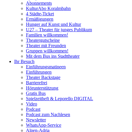
Abonnements
KulturAbo Koralmbahn
4 Städte-Ticket
Ermäßigungen
Hunger auf Kunst und Kultur
U27 – Theater für junges Publikum
Familien willkommen!
Theatergutscheine
Theater mit Freunden
Gruppen willkommen!
Mit dem Bus ins Stadttheater
Ihr Besuch
Einführungsmatineen
Einführungen
Theater Backstage
Barrierefrei
Hörunterstützung
Gratis Bus
Spielzeitheft & Leporello DIGITAL
Video
Podcast
Podcast zum Nachlesen
Newsletter
WhatsApp-Service
Alpen-Adria