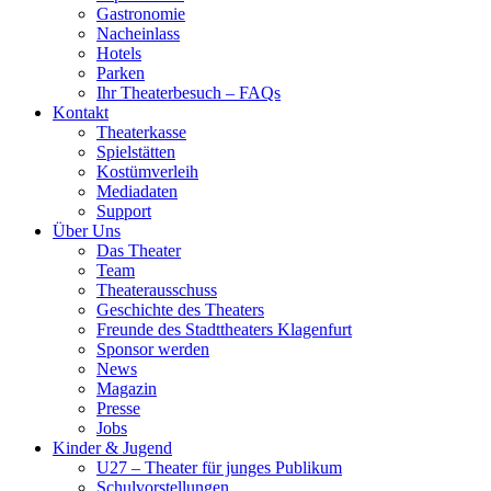
Gastronomie
Nacheinlass
Hotels
Parken
Ihr Theaterbesuch – FAQs
Kontakt
Theaterkasse
Spielstätten
Kostümverleih
Mediadaten
Support
Über Uns
Das Theater
Team
Theaterausschuss
Geschichte des Theaters
Freunde des Stadttheaters Klagenfurt
Sponsor werden
News
Magazin
Presse
Jobs
Kinder & Jugend
U27 – Theater für junges Publikum
Schulvorstellungen