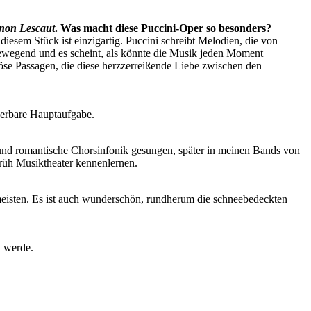
on Lescaut
. Was macht diese Puccini-Oper so besonders?
iesem Stück ist einzigartig. Puccini schreibt Melodien, die von
bewegend und es scheint, als könnte die Musik jeden Moment
öse Passagen, die diese herzzerreißende Liebe zwischen den
nderbare Hauptaufgabe.
 und romantische Chorsinfonik gesungen, später in meinen Bands von
früh Musiktheater kennenlernen.
meisten. Es ist auch wunderschön, rundherum die schneebedeckten
n werde.