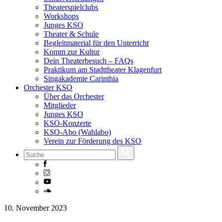
Theaterspielclubs
Workshops
Junges KSO
Theater & Schule
Begleitmaterial für den Unterricht
Komm zur Kultur
Dein Theaterbesuch – FAQs
Praktikum am Stadttheater Klagenfurt
Singakademie Carinthia
Orchester KSO
Über das Orchester
Mitglieder
Junges KSO
KSO-Konzerte
KSO-Abo (Wahlabo)
Verein zur Förderung des KSO
Skip
10. November 2023
to