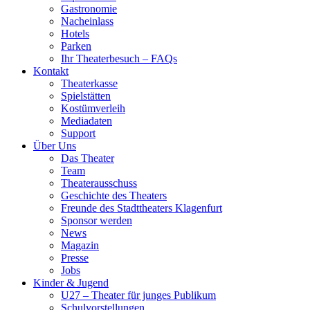
Gastronomie
Nacheinlass
Hotels
Parken
Ihr Theaterbesuch – FAQs
Kontakt
Theaterkasse
Spielstätten
Kostümverleih
Mediadaten
Support
Über Uns
Das Theater
Team
Theaterausschuss
Geschichte des Theaters
Freunde des Stadttheaters Klagenfurt
Sponsor werden
News
Magazin
Presse
Jobs
Kinder & Jugend
U27 – Theater für junges Publikum
Schulvorstellungen