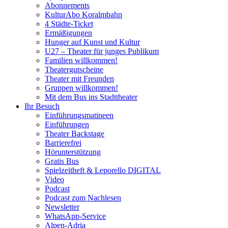
Abonnements
KulturAbo Koralmbahn
4 Städte-Ticket
Ermäßigungen
Hunger auf Kunst und Kultur
U27 – Theater für junges Publikum
Familien willkommen!
Theatergutscheine
Theater mit Freunden
Gruppen willkommen!
Mit dem Bus ins Stadttheater
Ihr Besuch
Einführungsmatineen
Einführungen
Theater Backstage
Barrierefrei
Hörunterstützung
Gratis Bus
Spielzeitheft & Leporello DIGITAL
Video
Podcast
Podcast zum Nachlesen
Newsletter
WhatsApp-Service
Alpen-Adria