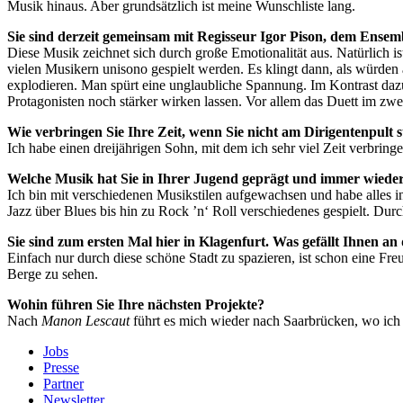
Musik hinaus. Aber grundsätzlich ist meine Wunschliste lang.
Sie sind derzeit gemeinsam mit Regisseur Igor Pison, dem Ense
Diese Musik zeichnet sich durch große Emotionalität aus. Natürlich i
vielen Musikern unisono gespielt werden. Es klingt dann, als würde
explodieren. Man spürt eine unglaubliche Spannung. Im Kontrast dazu
Protagonisten noch stärker wirken lassen. Vor allem das Duett im zwe
Wie verbringen Sie Ihre Zeit, wenn Sie nicht am Dirigentenpult 
Ich habe einen dreijährigen Sohn, mit dem ich sehr viel Zeit verbrin
Welche Musik hat Sie in Ihrer Jugend geprägt und immer wieder 
Ich bin mit verschiedenen Musikstilen aufgewachsen und habe alles 
Jazz über Blues bis hin zu Rock ’n‘ Roll verschiedenes gespielt. Dur
Sie sind zum ersten Mal hier in Klagenfurt. Was gefällt Ihnen a
Einfach nur durch diese schöne Stadt zu spazieren, ist schon eine 
Berge zu sehen.
Wohin führen Sie Ihre nächsten Projekte?
Nach
Manon Lescaut
führt es mich wieder nach Saarbrücken, wo ic
Jobs
Presse
Partner
Newsletter