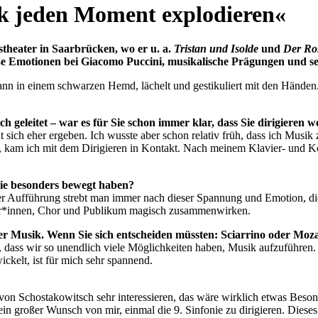
sik jeden Moment explodieren«
stheater in Saarbrücken, wo er u. a.
Tristan und Isolde
und
Der Ro
e Emotionen bei Giacomo Puccini, musikalische Prägungen und sei
 geleitet – war es für Sie schon immer klar, dass Sie dirigieren w
 sich eher ergeben. Ich wusste aber schon relativ früh, dass ich Mus
 kam ich mit dem Dirigieren in Kontakt. Nach meinem Klavier- und Kor
Sie besonders bewegt haben?
er Aufführung strebt man immer nach dieser Spannung und Emotion, di
er*innen, Chor und Publikum magisch zusammenwirken.
cher Musik. Wenn Sie sich entscheiden müssten: Sciarrino oder Moz
, dass wir so unendlich viele Möglichkeiten haben, Musik aufzuführen.
ckelt, ist für mich sehr spannend.
von
Schostakowitsch
sehr interessieren, das wäre wirklich etwas Beso
 ein großer Wunsch von mir, einmal die 9. Sinfonie zu dirigieren. Diese