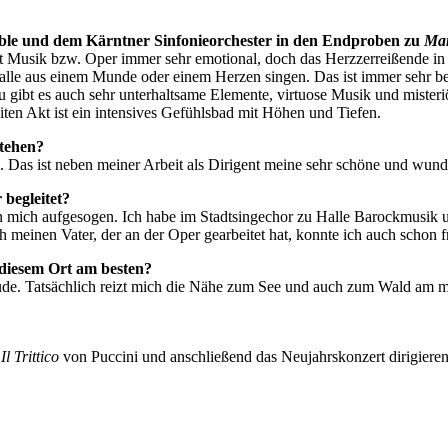
mble und dem Kärntner Sinfonieorchester in den Endproben zu
Man
st Musik bzw. Oper immer sehr emotional, doch das Herzzerreißende in d
n alle aus einem Munde oder einem Herzen singen. Das ist immer sehr 
 gibt es auch sehr unterhaltsame Elemente, virtuose Musik und misteri
iten Akt ist ein intensives Gefühlsbad mit Höhen und Tiefen.
stehen?
ge. Das ist neben meiner Arbeit als Dirigent meine sehr schöne und wu
begleitet?
in mich aufgesogen. Ich habe im Stadtsingechor zu Halle Barockmusik
ch meinen Vater, der an der Oper gearbeitet hat, konnte ich auch schon 
n diesem Ort am besten?
Freude. Tatsächlich reizt mich die Nähe zum See und auch zum Wald am 
h
Il Trittico
von Puccini und anschließend das Neujahrskonzert dirigiere