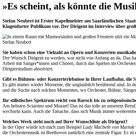
content
»Es scheint, als könnte die Mu
Stefan Neubert ist Erster Kapellmeister am Saarländischen Staat
Klagenfurter Publikum vor. Der Dirigent im Interview über groß
Stefan Neubert
Sie haben schon eine Vielzahl an Opern und Konzerten musikalisch
Der Wunsch Dirigent zu werden, war nicht von Anfang an da. Das hat
Arbeit mit Sänger*innen und Chören, durch das Spielen im Orchester,
Dirigierstudium absolviert.
Gibt es Bühnen- oder Konzerterlebnisse in Ihrer Laufbahn, die 
Es gibt immer wieder Momente, die unglaubilch berührend sind. In d
und die Suche nach solchen Momenten, wo Orchester, Bühne, Säng
Ihr stilistisches Spektrum reicht von Barock bis zu zeitgenössis
Am liebsten Sciarrino und Mozart! Das ist das tolle an unserem Beruf
wechseln kann. Auch die Tatsache, dass sich Musik immer weiterentwi
Welches Werk steht noch auf Ihrer Wunschliste als Dirigent?
In der Oper würde ich mich zum Beispiel
Lady Macbeth von Mzensk
die Orchestermusik ist Beethoven natürlich eine zentrale Figur. Es ist