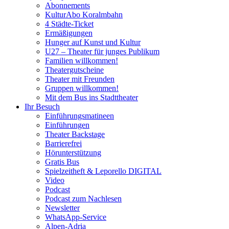
Abonnements
KulturAbo Koralmbahn
4 Städte-Ticket
Ermäßigungen
Hunger auf Kunst und Kultur
U27 – Theater für junges Publikum
Familien willkommen!
Theatergutscheine
Theater mit Freunden
Gruppen willkommen!
Mit dem Bus ins Stadttheater
Ihr Besuch
Einführungsmatineen
Einführungen
Theater Backstage
Barrierefrei
Hörunterstützung
Gratis Bus
Spielzeitheft & Leporello DIGITAL
Video
Podcast
Podcast zum Nachlesen
Newsletter
WhatsApp-Service
Alpen-Adria