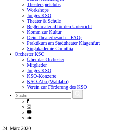
Theaterspielclubs
Workshops
Junges KSO
Theater & Schule
Begleitmaterial für den Unterricht
Komm zur Kultur
Dein Theaterbesuch – FAQs
Praktikum am Stadttheater Klagenfurt
Singakademie Carinthia
Orchester KSO
Über das Orchester
Mitglieder
Junges KSO
KSO-Konzerte
KSO-Abo (Wahlabo)
Verein zur Förderung des KSO
Skip
24. März 2020
to