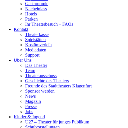
Gastronomie
Nacheinlass
Hotels
Parken
Ihr Theaterbesuch – FAQs
Kontakt
Theaterkasse
Spielstätten
Kostümverleih
Mediadaten
Support
Über Uns
Das Theater
Team
Theaterausschuss
Geschichte des Theaters
Freunde des Stadttheaters Klagenfurt
Sponsor werden
News
Magazin
Presse
Jobs
Kinder & Jugend
U27 – Theater für junges Publikum
Schulvorstellungen