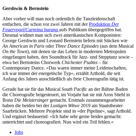
Gershwin & Bernstein
Aber vorher will man noch ordentlich die Tanzleidenschaft
entfachen, die schon vor zwei Jahren mit der
Produktion
Der
Feuervogel/Carmina burana
aufs Publikum übergegriffen hat.
Diesmal widmet man sich zwei amerikanischen Komponisten:
George Gershwin und Leonard Bernstein liefern mit Stücken wie
An American in Paris
oder
Three Dance Episodes
(aus dem Musical
On the Town
), mit denen sie das Leben in modernen Metropolen
eingefangen haben, den Soundtrack für Jazz- und Stepptanz sowie –
etwa bei Bernsteins Chorwerk
Chichester Psalms
– für
Contemporary Dance. »Das waren immer meine Leidenschaften,
ich war immer der energetische Typ«, erzählt Arthold, die seit
Anfang des Jahres ausschließlich als freie Choreografin tätig ist.
Gerade hat sie für das Musical
South Pacific
an der Bühne Baden
die Choreografie beigesteuert, im Vorjahr hat sie mit Aron Stiehl in
Bonn
Die Meistersinger
gemacht. Erstmals zusammengearbeitet
haben die beiden bei der
Lustigen Witwe
2019 am Staatstheater
Saarbrücken. Mehrere Projekte sind in »der Pipeline«, sagt Arthold.
Und ergänzt bedauernd: »Ich habe sehr gerne beides gemacht:
unterrichtet und choreografiert. Nun wird ein Teil fehlen.«
Jobs