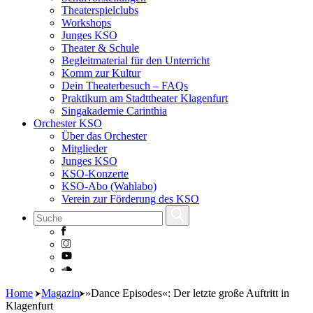
Theaterspielclubs
Workshops
Junges KSO
Theater & Schule
Begleitmaterial für den Unterricht
Komm zur Kultur
Dein Theaterbesuch – FAQs
Praktikum am Stadttheater Klagenfurt
Singakademie Carinthia
Orchester KSO
Über das Orchester
Mitglieder
Junges KSO
KSO-Konzerte
KSO-Abo (Wahlabo)
Verein zur Förderung des KSO
Skip
Home
Magazin
»Dance Episodes«: Der letzte große Auftritt in
to
Klagenfurt