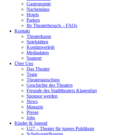
Gastronomie
Nacheinlass
Hotels
Parken
Ihr Theaterbesuch – FAQs
Kontakt
Theaterkasse
Spielstätten
Kostümverleih
Mediadaten
Support
Über Uns
Das Theater
Team
Theaterausschuss
Geschichte des Theaters
Freunde des Stadttheaters Klagenfurt
Sponsor werden
News
Magazin
Presse
Jobs
Kinder & Jugend
U27 – Theater für junges Publikum
Schulvorstellungen