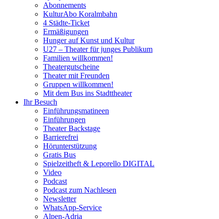
Abonnements
KulturAbo Koralmbahn
4 Städte-Ticket
Ermäßigungen
Hunger auf Kunst und Kultur
U27 – Theater für junges Publikum
Familien willkommen!
Theatergutscheine
Theater mit Freunden
Gruppen willkommen!
Mit dem Bus ins Stadttheater
Ihr Besuch
Einführungsmatineen
Einführungen
Theater Backstage
Barrierefrei
Hörunterstützung
Gratis Bus
Spielzeitheft & Leporello DIGITAL
Video
Podcast
Podcast zum Nachlesen
Newsletter
WhatsApp-Service
Alpen-Adria