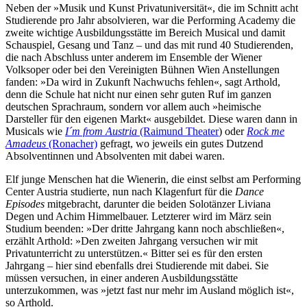
Neben der »Musik und Kunst Privatuniversität«, die im Schnitt acht
Studierende pro Jahr absolvieren, war die Performing Academy die
zweite wichtige Ausbildungsstätte im Bereich Musical und damit
Schauspiel, Gesang und Tanz – und das mit rund 40 Studierenden,
die nach Abschluss unter anderem im Ensemble der Wiener
Volksoper oder bei den Vereinigten Bühnen Wien Anstellungen
fanden: »Da wird in Zukunft Nachwuchs fehlen«, sagt Arthold,
denn die Schule hat nicht nur einen sehr guten Ruf im ganzen
deutschen Sprachraum, sondern vor allem auch »heimische
Darsteller für den eigenen Markt« ausgebildet. Diese waren dann in
Musicals wie
I´m from Austria
(Raimund Theater
) oder
Rock me
Amadeus
(Ronacher)
gefragt, wo jeweils ein gutes Dutzend
Absolventinnen und Absolventen mit dabei waren.
Elf junge Menschen hat die Wienerin, die einst selbst am Performing
Center Austria studierte, nun nach Klagenfurt für die
Dance
Episodes
mitgebracht, darunter die beiden Solotänzer Liviana
Degen und Achim Himmelbauer. Letzterer wird im März sein
Studium beenden: »Der dritte Jahrgang kann noch abschließen«,
erzählt Arthold: »Den zweiten Jahrgang versuchen wir mit
Privatunterricht zu unterstützen.« Bitter sei es für den ersten
Jahrgang – hier sind ebenfalls drei Studierende mit dabei. Sie
müssen versuchen, in einer anderen Ausbildungsstätte
unterzukommen, was »jetzt fast nur mehr im Ausland möglich ist«,
so Arthold.