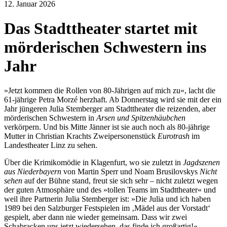
content
12. Januar 2026
Das Stadttheater startet mit
mörderischen Schwestern ins
Jahr
»Jetzt kommen die Rollen von 80-Jährigen auf mich zu«, lacht die
61-jährige Petra Morzé herzhaft. Ab Donnerstag wird sie mit der ein
Jahr jüngeren Julia Stemberger am Stadttheater die reizenden, aber
mörderischen Schwestern in
Arsen und Spitzenhäubchen
verkörpern. Und bis Mitte Jänner ist sie auch noch als 80-jährige
Mutter in Christian Krachts Zweipersonenstück
Eurotrash
im
Landestheater Linz zu sehen.
Über die Krimikomödie in Klagenfurt, wo sie zuletzt in
Jagdszenen
aus Niederbayern
von Martin Sperr und Noam Brusilovskys
Nicht
sehen
auf der Bühne stand, freut sie sich sehr – nicht zuletzt wegen
der guten Atmosphäre und des »tollen Teams im Stadttheater« und
weil ihre Partnerin Julia Stemberger ist: »Die Julia und ich haben
1989 bei den Salzburger Festspielen im ‚Mädel aus der Vorstadt‘
gespielt, aber dann nie wieder gemeinsam. Dass wir zwei
Schabracken uns jetzt wiedersehen, das finde ich großartig!«