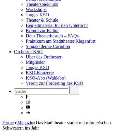
Theaterspielclubs
Workshops
Junges KSO
Theater & Schule
Begleitmaterial für den Unterricht
Komm zur Kultur
Dein Theaterbesuch – FAQs
Praktikum am Stadttheater Klagenfurt
Singakademie Carinthia
Orchester KSO
Über das Orchester
Mitglieder
Junges KSO
KSO-Konzerte
KSO-Abo (Wahlabo)
Verein zur Förderung des KSO
Skip
Home
Magazin
Das Stadttheater startet mit mörderischen
to
Schwestern ins Jahr