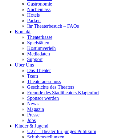
Gastronomie
Nacheinlass
Hotels
Parken
Ihr Theaterbesuch – FAQs
Kontakt
Theaterkasse
Spielstätten
Kostümverleih
Mediadaten
Support
Über Uns
Das Theater
Team
Theaterausschuss
Geschichte des Theaters
Freunde des Stadttheaters Klagenfurt
Sponsor werden
News
Magazin
Presse
Jobs
Kinder & Jugend
U27 – Theater für junges Publikum
Schulvorstellungen