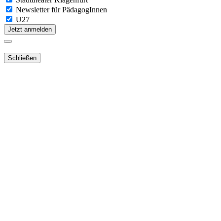
Newsletter für PädagogInnen
U27
Jetzt anmelden
Schließen
Lieber Webshop-Kunde!
Für die Aktivierung Ihres bestehenden
Kundenkontos
in unserem
NEUEN Webshop
ist es notwendig,
dass Sie Ihr Passwort
zurücksetzen
.
Sie erhalten dann ein E-Mail mit dem Link zur
neuen Passwortvergabe.