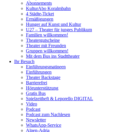
Abonnements
KulturAbo Koralmbahn
4 Städte-Ticket
Ermäßigungen
Hunger auf Kunst und Kultur
U27 – Theater für junges Publikum
Familien willkommen!
Theatergutscheine
Theater mit Freunden
Gruppen willkommen!
Mit dem Bus ins Stadttheater
Ihr Besuch
Einführungsmatineen
Einführungen
Theater Backstage
Barrierefrei
Hörunterstützung
Gratis Bus
Spielzeitheft & Leporello DIGITAL
Video
Podcast
Podcast zum Nachlesen
Newsletter
WhatsApp-Service
Alpen-Adria