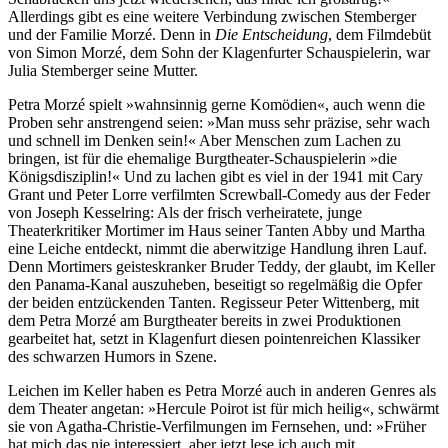
Allerdings gibt es eine weitere Verbindung zwischen Stemberger
und der Familie Morzé. Denn in
Die Entscheidung
, dem Filmdebüt
von Simon Morzé, dem Sohn der Klagenfurter Schauspielerin, war
Julia Stemberger seine Mutter.
Petra Morzé spielt »wahnsinnig gerne Komödien«, auch wenn die
Proben sehr anstrengend seien: »Man muss sehr präzise, sehr wach
und schnell im Denken sein!« Aber Menschen zum Lachen zu
bringen, ist für die ehemalige Burgtheater-Schauspielerin »die
Königsdisziplin!« Und zu lachen gibt es viel in der 1941 mit Cary
Grant und Peter Lorre verfilmten Screwball-Comedy aus der Feder
von Joseph Kesselring: Als der frisch verheiratete, junge
Theaterkritiker Mortimer im Haus seiner Tanten Abby und Martha
eine Leiche entdeckt, nimmt die aberwitzige Handlung ihren Lauf.
Denn Mortimers geisteskranker Bruder Teddy, der glaubt, im Keller
den Panama-Kanal auszuheben, beseitigt so regelmäßig die Opfer
der beiden entzückenden Tanten. Regisseur Peter Wittenberg, mit
dem Petra Morzé am Burgtheater bereits in zwei Produktionen
gearbeitet hat, setzt in Klagenfurt diesen pointenreichen Klassiker
des schwarzen Humors in Szene.
Leichen im Keller haben es Petra Morzé auch in anderen Genres als
dem Theater angetan: »Hercule Poirot ist für mich heilig«, schwärmt
sie von Agatha-Christie-Verfilmungen im Fernsehen, und: »Früher
hat mich das nie interessiert, aber jetzt lese ich auch mit