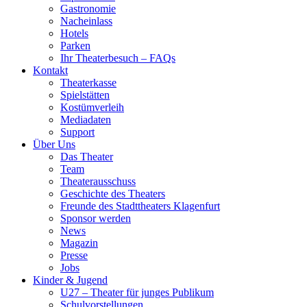
Gastronomie
Nacheinlass
Hotels
Parken
Ihr Theaterbesuch – FAQs
Kontakt
Theaterkasse
Spielstätten
Kostümverleih
Mediadaten
Support
Über Uns
Das Theater
Team
Theaterausschuss
Geschichte des Theaters
Freunde des Stadttheaters Klagenfurt
Sponsor werden
News
Magazin
Presse
Jobs
Kinder & Jugend
U27 – Theater für junges Publikum
Schulvorstellungen