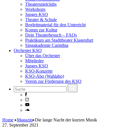
Theaterspielclubs
Workshops
Junges KSO
Theater & Schule
Begleitmaterial für den Unterricht
Komm zur Kultur
Dein Theaterbesuch – FAQs
Praktikum am Stadttheater Klagenfurt
Singakademie Carinthia
Orchester KSO
Über das Orchester
Mitglieder
Junges KSO
KSO-Konzerte
KSO-Abo (Wahlabo)
Verein zur Förderung des KSO
Skip
Home
Magazin
Die lange Nacht der kurzen Musik
to
27. September 2021