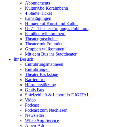
Abonnements
KulturAbo Koralmbahn
4 Städte-Ticket
Ermäßigungen
Hunger auf Kunst und Kultur
U27 – Theater für junges Publikum
Familien willkommen!
Theatergutscheine
Theater mit Freunden
Gruppen willkommen!
Mit dem Bus ins Stadttheater
Ihr Besuch
Einführungsmatineen
Einführungen
Theater Backstage
Barrierefrei
Hörunterstützung
Gratis Bus
Spielzeitheft & Leporello DIGITAL
Video
Podcast
Podcast zum Nachlesen
Newsletter
WhatsApp-Service
Alpen-Adria