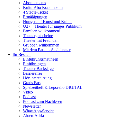
Abonnements
KulturAbo Koralmbahn
4 Städte-Ticket
Ermäßigungen
Hunger auf Kunst und Kultur
U27 – Theater für junges Publikum
Familien willkommen!
Theatergutscheine
Theater mit Freunden
Gruppen willkommen!
Mit dem Bus ins Stadttheater
Ihr Besuch
Einführungsmatineen
Einführungen
Theater Backstage
Barrierefrei
Hörunterstützung
Gratis Bus
Spielzeitheft & Leporello DIGITAL
Video
Podcast
Podcast zum Nachlesen
Newsletter
WhatsApp-Service
Alpen-Adria