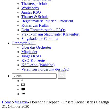
Theaterspielclubs
Workshops
Junges KSO
Theater & Schule
Begleitmaterial für den Unterricht
Komm zur Kultur
Dein Theaterbesuch – FAQs
Praktikum am Stadttheater Klagenfurt
Singakademie Carinthia
Orchester KSO
Über das Orchester
Mitglieder
Junges KSO
KSO-Konzerte
KSO-Abo (Wahlabo)
Verein zur Förderung des KSO
Skip
Home
Magazin
Florentine Klepper: »Unsere Alcina ist das Gegen
to
21. Oktober 2020