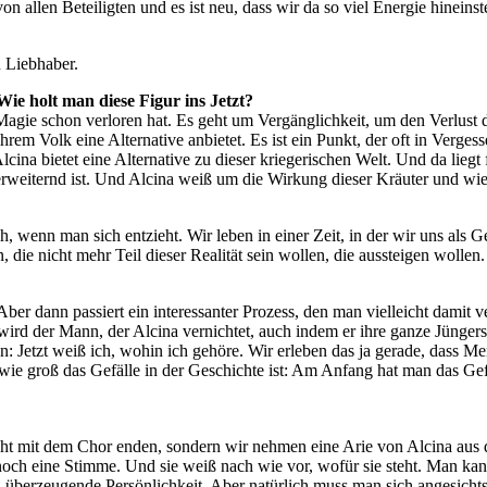
von allen Beteiligten und es ist neu, dass wir da so viel Energie hinein
n Liebhaber.
Wie holt man diese Figur ins Jetzt?
agie schon verloren hat. Es geht um Vergänglichkeit, um den Verlust d
rem Volk eine Alternative anbietet. Es ist ein Punkt, der oft in Verges
na bietet eine Alternative zu dieser kriegerischen Welt. Und da liegt fü
serweiternd ist. Und Alcina weiß um die Wirkung dieser Kräuter und w
, wenn man sich entzieht. Wir leben in einer Zeit, in der wir uns als Ge
 die nicht mehr Teil dieser Realität sein wollen, die aussteigen wolle
. Aber dann passiert ein interessanter Prozess, den man vielleicht dami
ird der Mann, der Alcina vernichtet, auch indem er ihre ganze Jüngersc
etzt weiß ich, wohin ich gehöre. Wir erleben das ja gerade, dass Me
 wie groß das Gefälle in der Geschichte ist: Am Anfang hat man das Gefü
cht mit dem Chor enden, sondern wir nehmen eine Arie von Alcina aus de
 noch eine Stimme. Und sie weiß nach wie vor, wofür sie steht. Man kan
 überzeugende Persönlichkeit. Aber natürlich muss man sich angesichts 