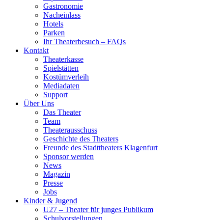
Gastronomie
Nacheinlass
Hotels
Parken
Ihr Theaterbesuch – FAQs
Kontakt
Theaterkasse
Spielstätten
Kostümverleih
Mediadaten
Support
Über Uns
Das Theater
Team
Theaterausschuss
Geschichte des Theaters
Freunde des Stadttheaters Klagenfurt
Sponsor werden
News
Magazin
Presse
Jobs
Kinder & Jugend
U27 – Theater für junges Publikum
Schulvorstellungen