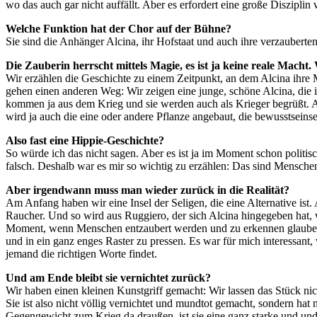
wo das auch gar nicht auffällt. Aber es erfordert eine große Disziplin 
Welche Funktion hat der Chor auf der Bühne?
Sie sind die Anhänger Alcina, ihr Hofstaat und auch ihre verzauberte
Die Zauberin herrscht mittels Magie, es ist ja keine reale Macht. 
Wir erzählen die Geschichte zu einem Zeitpunkt, an dem Alcina ihre M
gehen einen anderen Weg: Wir zeigen eine junge, schöne Alcina, die ih
kommen ja aus dem Krieg und sie werden auch als Krieger begrüßt. Alci
wird ja auch die eine oder andere Pflanze angebaut, die bewusstsein
Also fast eine Hippie-Geschichte?
So würde ich das nicht sagen. Aber es ist ja im Moment schon politisch
falsch. Deshalb war es mir so wichtig zu erzählen: Das sind Menschen,
Aber irgendwann muss man wieder zurück in die Realität?
Am Anfang haben wir eine Insel der Seligen, die eine Alternative ist
Raucher. Und so wird aus Ruggiero, der sich Alcina hingegeben hat, w
Moment, wenn Menschen entzaubert werden und zu erkennen glauben: J
und in ein ganz enges Raster zu pressen. Es war für mich interessant,
jemand die richtigen Worte findet.
Und am Ende bleibt sie vernichtet zurück?
Wir haben einen kleinen Kunstgriff gemacht: Wir lassen das Stück ni
Sie ist also nicht völlig vernichtet und mundtot gemacht, sondern hat
Gegengewicht zum Krieg da draußen, ist sie eine ganz starke und und