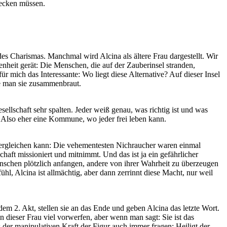
stecken müssen.
es Charismas. Manchmal wird Alcina als ältere Frau dargestellt. Wir
senheit gerät: Die Menschen, die auf der Zauberinsel stranden,
r mich das Interessante: Wo liegt diese Alternative? Auf dieser Insel
ie man sie zusammenbraut.
sellschaft sehr spalten. Jeder weiß genau, was richtig ist und was
n. Also eher eine Kommune, wo jeder frei leben kann.
t vergleichen kann: Die vehementesten Nichraucher waren einmal
haft missioniert und mitnimmt. Und das ist ja ein gefährlicher
nschen plötzlich anfangen, andere von ihrer Wahrheit zu überzeugen
hl, Alcina ist allmächtig, aber dann zerrinnt diese Macht, nur weil
m 2. Akt, stellen sie an das Ende und geben Alcina das letzte Wort.
n dieser Frau viel vorwerfen, aber wenn man sagt: Sie ist das
der manipulativen Kraft der Figur auch immer fragen: Heiligt der