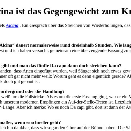
cina ist das Gegengewicht zum K
dels
Alcina
. Ein Gespräch über das Streichen von Wiederholungen, das 
„Alcina“ dauert normalerweise rund dreieinhalb Stunden. Wie lan
i und ich haben versucht, gemeinsam eine überzeugende Fassung zu ers
gen gibt und man das fünfte Da capo dann doch streichen kann?
standen, dass Arien eingefügt wurden, weil Sänger sich noch etwas ge
uer oft gar nicht mehr weiß: Worum geht es denn eigentlich gerade? 
k doch gut gebaut ist.
 Vordergrund oder die Handlung?
nd weiß um die Fallstricke. Als es um die erste Fassung ging, war er ein
h unserem modernen Empfingen ein Auf-der-Stelle-Treten ist. Letztlich
ort“-Länge. Aber ich merke: Wo es noch Da capi gibt, dort ist dann der 
gemäßer, wenn es schneller geht?
nd ich bin dankbar, dass wir sogar den Chor auf der Bühne haben. Die S