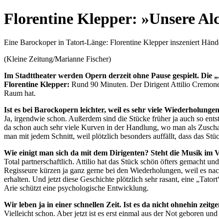
content
Florentine Klepper: »Unsere Al
Eine Barockoper in Tatort-Länge: Florentine Klepper inszeniert Hän
(Kleine Zeitung/Marianne Fischer)
Im Stadttheater werden Opern derzeit ohne Pause gespielt. Die 
Florentine Klepper:
Rund 90 Minuten. Der Dirigent Attilio Cremones
Raum hat.
Ist es bei Barockopern leichter, weil es sehr viele Wiederholun
Ja, irgendwie schon. Außerdem sind die Stücke früher ja auch so ent
da schon auch sehr viele Kurven in der Handlung, wo man als Zuscha
man mit jedem Schnitt, weil plötzlich besonders auffällt, dass das Stüc
Wie einigt man sich da mit dem Dirigenten? Steht die Musik im
Total partnerschaftlich. Attilio hat das Stück schön öfters gemacht u
Regisseure kürzen ja ganz gerne bei den Wiederholungen, weil es nac
erhalten. Und jetzt diese Geschichte plötzlich sehr rasant, eine „Tat
Arie schützt eine psychologische Entwicklung.
Wir leben ja in einer schnellen Zeit. Ist es da nicht ohnehin zeit
Vielleicht schon. Aber jetzt ist es erst einmal aus der Not geboren u