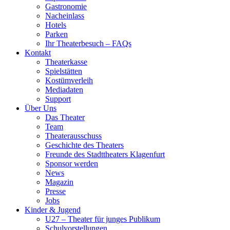
Gastronomie
Nacheinlass
Hotels
Parken
Ihr Theaterbesuch – FAQs
Kontakt
Theaterkasse
Spielstätten
Kostümverleih
Mediadaten
Support
Über Uns
Das Theater
Team
Theaterausschuss
Geschichte des Theaters
Freunde des Stadttheaters Klagenfurt
Sponsor werden
News
Magazin
Presse
Jobs
Kinder & Jugend
U27 – Theater für junges Publikum
Schulvorstellungen