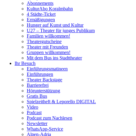
Abonnements
KulturAbo Koralmbahn
4 Städte-Ticket
Ermäßigungen
Hunger auf Kunst und Kultur
U27 – Theater für junges Publikum
Familien willkommen!
Theatergutscheine
Theater mit Freunden
Gruppen willkommen!
Mit dem Bus ins Stadttheater
Ihr Besuch
Einführungsmatineen
Einführungen
Theater Backstage
Barrierefrei
Hörunterstützung
Gratis Bus
Spielzeitheft & Leporello DIGITAL
Video
Podcast
Podcast zum Nachlesen
Newsletter
WhatsApp-Service
Alpen-Adria