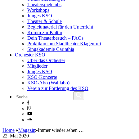
Theaterspielclubs
Workshops
Junges KSO
Theater & Schule
Begleitmaterial für den Unterricht
Komm zur Kultur
Dein Theaterbesuch – FAQs
Praktikum am Stadttheater Klagenfurt
Singakademie Carinthia
Orchester KSO
Über das Orchester
Mitglieder
Junges KSO
KSO-Konzerte
KSO-Abo (Wahlabo)
Verein zur Förderung des KSO
Skip
Home
Magazin
Immer wieder sehen …
to
22. Mai 2020