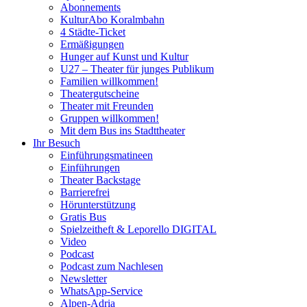
Abonnements
KulturAbo Koralmbahn
4 Städte-Ticket
Ermäßigungen
Hunger auf Kunst und Kultur
U27 – Theater für junges Publikum
Familien willkommen!
Theatergutscheine
Theater mit Freunden
Gruppen willkommen!
Mit dem Bus ins Stadttheater
Ihr Besuch
Einführungsmatineen
Einführungen
Theater Backstage
Barrierefrei
Hörunterstützung
Gratis Bus
Spielzeitheft & Leporello DIGITAL
Video
Podcast
Podcast zum Nachlesen
Newsletter
WhatsApp-Service
Alpen-Adria