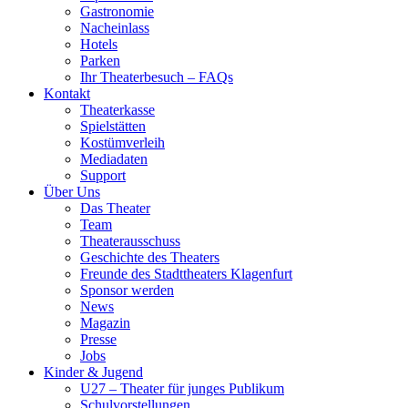
Gastronomie
Nacheinlass
Hotels
Parken
Ihr Theaterbesuch – FAQs
Kontakt
Theaterkasse
Spielstätten
Kostümverleih
Mediadaten
Support
Über Uns
Das Theater
Team
Theaterausschuss
Geschichte des Theaters
Freunde des Stadttheaters Klagenfurt
Sponsor werden
News
Magazin
Presse
Jobs
Kinder & Jugend
U27 – Theater für junges Publikum
Schulvorstellungen