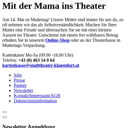
content
Mit der Mama ins Theater
Am 14. Mai ist Muttertag! Unsere Mütter sind immer für uns da, zu
oft nehmen wir das als Selbstverständlichkeit. Machen Sie Ihrer
Mutter eine Freude und überraschen Sie sie mit einer kleinen
Auszeit im Theater. Gutscheine mit einem frei wählbaren Betrag
erhalten Sie in unserem
Online-Shop
oder an der Theaterkasse in
Muttertags-Verpackung.
Kartenkasse Mo-Sa (09.00 -18.00 Uhr)
Telefon:
+43 (0) 463 54 0 64
kartenkasse@stadttheater-klagenfurt.at
Jobs
Presse
Partner
Newsletter
Kontakt/Impressum/AGB
Datenschutzinformation
Newsletter Anmeldung