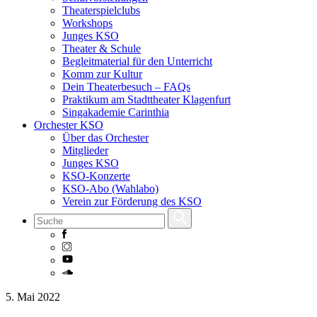
Theaterspielclubs
Workshops
Junges KSO
Theater & Schule
Begleitmaterial für den Unterricht
Komm zur Kultur
Dein Theaterbesuch – FAQs
Praktikum am Stadttheater Klagenfurt
Singakademie Carinthia
Orchester KSO
Über das Orchester
Mitglieder
Junges KSO
KSO-Konzerte
KSO-Abo (Wahlabo)
Verein zur Förderung des KSO
Skip
5. Mai 2022
to