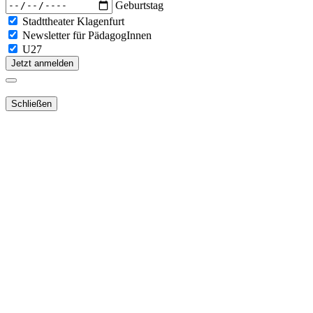
Geburtstag
Stadttheater Klagenfurt
Newsletter für PädagogInnen
U27
Jetzt anmelden
Schließen
Lieber Webshop-Kunde!
Für die Aktivierung Ihres bestehenden
Kundenkontos
in unserem
NEUEN Webshop
ist es notwendig,
dass Sie Ihr Passwort
zurücksetzen
.
Sie erhalten dann ein E-Mail mit dem Link zur