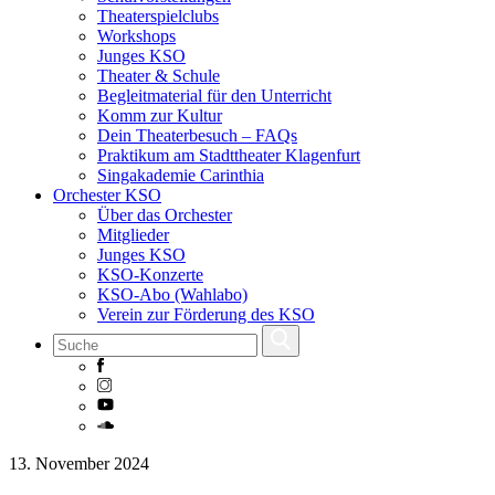
Theaterspielclubs
Workshops
Junges KSO
Theater & Schule
Begleitmaterial für den Unterricht
Komm zur Kultur
Dein Theaterbesuch – FAQs
Praktikum am Stadttheater Klagenfurt
Singakademie Carinthia
Orchester KSO
Über das Orchester
Mitglieder
Junges KSO
KSO-Konzerte
KSO-Abo (Wahlabo)
Verein zur Förderung des KSO
Skip
13. November 2024
to