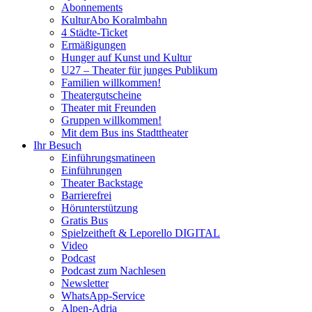
Abonnements
KulturAbo Koralmbahn
4 Städte-Ticket
Ermäßigungen
Hunger auf Kunst und Kultur
U27 – Theater für junges Publikum
Familien willkommen!
Theatergutscheine
Theater mit Freunden
Gruppen willkommen!
Mit dem Bus ins Stadttheater
Ihr Besuch
Einführungsmatineen
Einführungen
Theater Backstage
Barrierefrei
Hörunterstützung
Gratis Bus
Spielzeitheft & Leporello DIGITAL
Video
Podcast
Podcast zum Nachlesen
Newsletter
WhatsApp-Service
Alpen-Adria