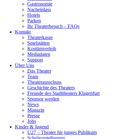
Gastronomie
Nacheinlass
Hotels
Parken
Ihr Theaterbesuch – FAQs
Kontakt
Theaterkasse
Spielstätten
Kostümverleih
Mediadaten
Support
Über Uns
Das Theater
Team
Theaterausschuss
Geschichte des Theaters
Freunde des Stadttheaters Klagenfurt
Sponsor werden
News
Magazin
Presse
Jobs
Kinder & Jugend
U27 – Theater für junges Publikum
Schulvorstellungen