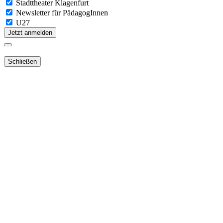
Stadttheater Klagenfurt
Newsletter für PädagogInnen
U27
Jetzt anmelden
Schließen
Lieber Webshop-Kunde!
Für die Aktivierung Ihres bestehenden Kundenkonto
in unserem
NEUEN Webshop
ist es notwendig,
dass Sie Ihr Passwort
zurücksetzen
.
Sie erhalten dann ein E-Mail mit dem Link zur neue