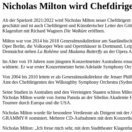
content
Nicholas Milton wird Chefdirige
Ab der Spielzeit 2021/2022 wird Nicholas Milton neuer Chefdirigent d
geschätzt und ist auch Chefdirigent und Künstlerischer Leiter des Göt
Klagenfurt mit Richard Wagners
Die Walküre
eröffnen.
Milton war von 2014 bis 2018 Generalmusikdirektor am Saarländische
Oper Berlin, die Volksoper Wien und Opernhäuser in Dortmund, Leipzi
Demnächst stehen
La Bohème
und
Madama Butterfly
an der Opera A
Im Alter von 19 Jahren zum jüngsten Konzertmeister Australiens ernan
widmete. Er war erster Konzertmeister beim Adelaide Symphony Orche
Von 2004 bis 2010 leitete er als Generalmusikdirektor die Jenaer Phi
Amt des Chefdirigenten des Willoughby Symphony Orchestra (Sydne
Seine Studien in Australien und den Vereinigten Staaten schloss Mil
Nicholas Milton wurde von Jorma Panula an der Sibelius Akademie He
Tournee durch Europa und die USA.
Nicholas Milton wurde für besondere Verdienste als Dirigent mit de
GRAMMY® nominiert. Mehrere CD-Aufnahmen mit dem Konzerthausorc
Nicholas Milton: „Ich freue mich sehr, mit dem Stadttheater Klagenfu