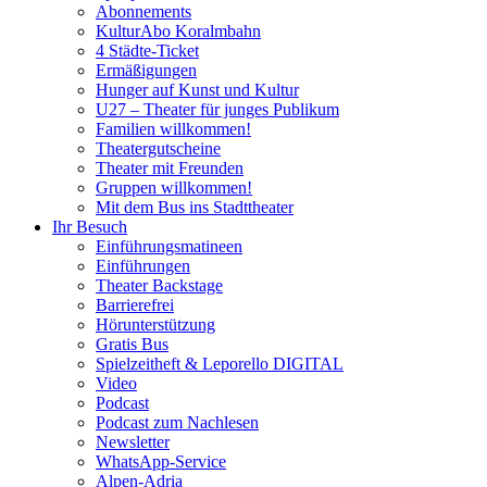
Abonnements
KulturAbo Koralmbahn
4 Städte-Ticket
Ermäßigungen
Hunger auf Kunst und Kultur
U27 – Theater für junges Publikum
Familien willkommen!
Theatergutscheine
Theater mit Freunden
Gruppen willkommen!
Mit dem Bus ins Stadttheater
Ihr Besuch
Einführungsmatineen
Einführungen
Theater Backstage
Barrierefrei
Hörunterstützung
Gratis Bus
Spielzeitheft & Leporello DIGITAL
Video
Podcast
Podcast zum Nachlesen
Newsletter
WhatsApp-Service
Alpen-Adria