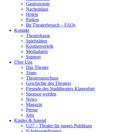
Gastronomie
Nacheinlass
Hotels
Parken
Ihr Theaterbesuch – FAQs
Kontakt
Theaterkasse
Spielstätten
Kostümverleih
Mediadaten
Support
Über Uns
Das Theater
Team
Theaterausschuss
Geschichte des Theaters
Freunde des Stadttheaters Klagenfurt
Sponsor werden
News
Magazin
Presse
Jobs
Kinder & Jugend
U27 – Theater für junges Publikum
Schulvorstellungen