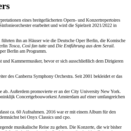
ers
pretationen eines breitgefächerten Opern- und Konzertrepertoires
infonieorchester erarbeitet und wird die Spielzeit 2021/2022 in
n führten ihn an Häuser wie die Deutsche Oper Berlin, die Komische
erlin
Tosca
,
Così fan tutte
und
Die Entführung aus dem Serail
.
per Berlin am Programm.
ist und Kammermusiker, bevor er sich ausschließlich dem Dirigieren
eiter des Canberra Symphony Orchestra. Seit 2001 bekleidet er das
hie ab. Außerdem promovierte er an der City University New York.
 Koninklijk Concertgebouworkest Amsterdam auf einer umfangreichen
umfasst ca. 60 Aufnahmen. 2016 war er mit einem Album für den
emnächst bei Onyx Classics und cpo.
regende musikalische Reise zu gehen. Die Konzerte, die wir bisher