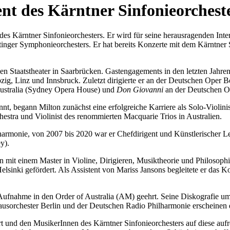
nt des Kärntner Sinfonieorchest
es Kärntner Sinfonieorchesters. Er wird für seine herausragenden Inter
tinger Symphonieorchesters. Er hat bereits Konzerte mit dem Kärntner S
n Staatstheater in Saarbrücken. Gastengagements in den letzten Jahre
g, Linz und Innsbruck. Zuletzt dirigierte er an der Deutschen Oper B
ustralia (Sydney Opera House) und
Don Giovanni
an der Deutschen O
nt, begann Milton zunächst eine erfolgreiche Karriere als Solo-Violin
stra und Violinist des renommierten Macquarie Trios in Australien.
lharmonie, von 2007 bis 2020 war er Chefdirigent und Künstlerischer L
y).
ton mit einem Master in Violine, Dirigieren, Musiktheorie und Philosop
lsinki gefördert. Als Assistent von Mariss Jansons begleitete er das
r Aufnahme in den Order of Australia (AM) geehrt. Seine Diskografie 
hester Berlin und der Deutschen Radio Philharmonie erscheinen d
rt und den MusikerInnen des Kärntner Sinfonieorchesters auf diese auf