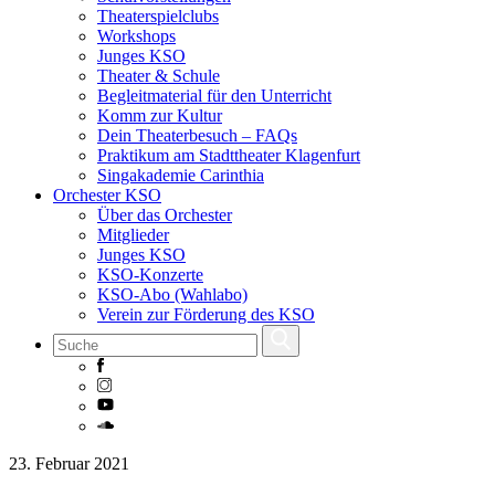
Theaterspielclubs
Workshops
Junges KSO
Theater & Schule
Begleitmaterial für den Unterricht
Komm zur Kultur
Dein Theaterbesuch – FAQs
Praktikum am Stadttheater Klagenfurt
Singakademie Carinthia
Orchester KSO
Über das Orchester
Mitglieder
Junges KSO
KSO-Konzerte
KSO-Abo (Wahlabo)
Verein zur Förderung des KSO
Skip
23. Februar 2021
to