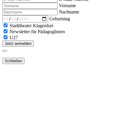
Vorname
Nachname
Geburtstag
Stadttheater Klagenfurt
Newsletter für PädagogInnen
U27
Jetzt anmelden
Schließen
Lieber Webshop-Kunde!
Für die Aktivierung Ihres bestehenden Kundenkonto
in unserem
NEUEN Webshop
ist es notwendig,