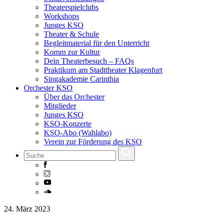
Theaterspielclubs
Workshops
Junges KSO
Theater & Schule
Begleitmaterial für den Unterricht
Komm zur Kultur
Dein Theaterbesuch – FAQs
Praktikum am Stadttheater Klagenfurt
Singakademie Carinthia
Orchester KSO
Über das Orchester
Mitglieder
Junges KSO
KSO-Konzerte
KSO-Abo (Wahlabo)
Verein zur Förderung des KSO
Skip
24. März 2023
to