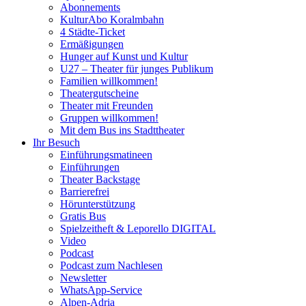
Abonnements
KulturAbo Koralmbahn
4 Städte-Ticket
Ermäßigungen
Hunger auf Kunst und Kultur
U27 – Theater für junges Publikum
Familien willkommen!
Theatergutscheine
Theater mit Freunden
Gruppen willkommen!
Mit dem Bus ins Stadttheater
Ihr Besuch
Einführungsmatineen
Einführungen
Theater Backstage
Barrierefrei
Hörunterstützung
Gratis Bus
Spielzeitheft & Leporello DIGITAL
Video
Podcast
Podcast zum Nachlesen
Newsletter
WhatsApp-Service
Alpen-Adria