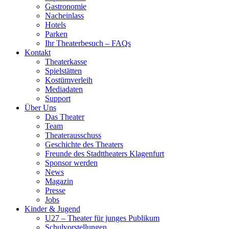
Gastronomie
Nacheinlass
Hotels
Parken
Ihr Theaterbesuch – FAQs
Kontakt
Theaterkasse
Spielstätten
Kostümverleih
Mediadaten
Support
Über Uns
Das Theater
Team
Theaterausschuss
Geschichte des Theaters
Freunde des Stadttheaters Klagenfurt
Sponsor werden
News
Magazin
Presse
Jobs
Kinder & Jugend
U27 – Theater für junges Publikum
Schulvorstellungen