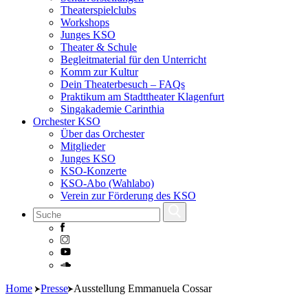
Theaterspielclubs
Workshops
Junges KSO
Theater & Schule
Begleitmaterial für den Unterricht
Komm zur Kultur
Dein Theaterbesuch – FAQs
Praktikum am Stadttheater Klagenfurt
Singakademie Carinthia
Orchester KSO
Über das Orchester
Mitglieder
Junges KSO
KSO-Konzerte
KSO-Abo (Wahlabo)
Verein zur Förderung des KSO
Skip
Home
Presse
Ausstellung Emmanuela Cossar
to