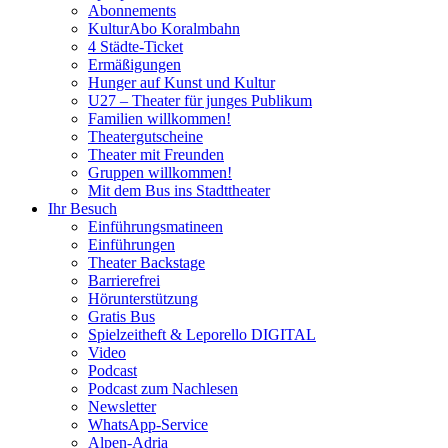
Abonnements
KulturAbo Koralmbahn
4 Städte-Ticket
Ermäßigungen
Hunger auf Kunst und Kultur
U27 – Theater für junges Publikum
Familien willkommen!
Theatergutscheine
Theater mit Freunden
Gruppen willkommen!
Mit dem Bus ins Stadttheater
Ihr Besuch
Einführungsmatineen
Einführungen
Theater Backstage
Barrierefrei
Hörunterstützung
Gratis Bus
Spielzeitheft & Leporello DIGITAL
Video
Podcast
Podcast zum Nachlesen
Newsletter
WhatsApp-Service
Alpen-Adria