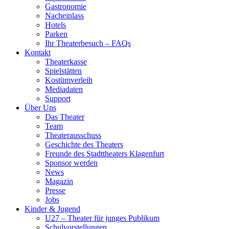
Gastronomie
Nacheinlass
Hotels
Parken
Ihr Theaterbesuch – FAQs
Kontakt
Theaterkasse
Spielstätten
Kostümverleih
Mediadaten
Support
Über Uns
Das Theater
Team
Theaterausschuss
Geschichte des Theaters
Freunde des Stadttheaters Klagenfurt
Sponsor werden
News
Magazin
Presse
Jobs
Kinder & Jugend
U27 – Theater für junges Publikum
Schulvorstellungen