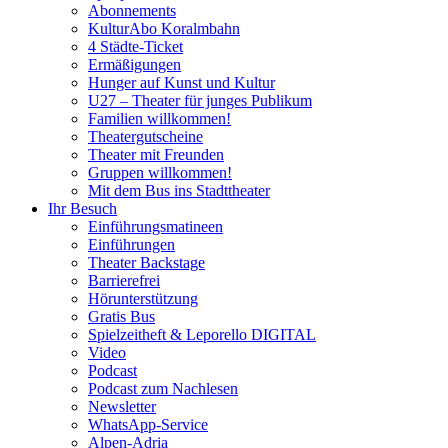
Abonnements
KulturAbo Koralmbahn
4 Städte-Ticket
Ermäßigungen
Hunger auf Kunst und Kultur
U27 – Theater für junges Publikum
Familien willkommen!
Theatergutscheine
Theater mit Freunden
Gruppen willkommen!
Mit dem Bus ins Stadttheater
Ihr Besuch
Einführungsmatineen
Einführungen
Theater Backstage
Barrierefrei
Hörunterstützung
Gratis Bus
Spielzeitheft & Leporello DIGITAL
Video
Podcast
Podcast zum Nachlesen
Newsletter
WhatsApp-Service
Alpen-Adria