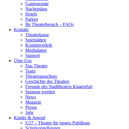
Gastronomie
Nacheinlass
Hotels
Parken
Ihr Theaterbesuch – FAQs
Kontakt
Theaterkasse
Spielstätten
Kostümverleih
Mediadaten
Support
Über Uns
Das Theater
Team
Theaterausschuss
Geschichte des Theaters
Freunde des Stadttheaters Klagenfurt
Sponsor werden
News
Magazin
Presse
Jobs
Kinder & Jugend
U27 – Theater für junges Publikum
Schulvorstellungen