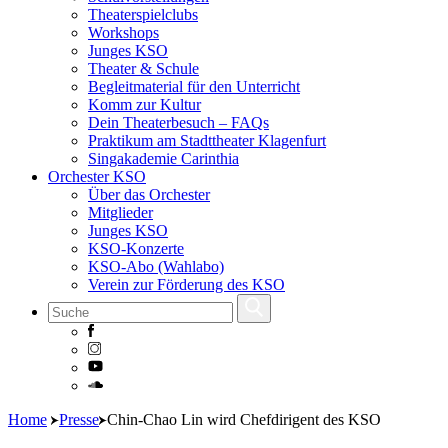
Theaterspielclubs
Workshops
Junges KSO
Theater & Schule
Begleitmaterial für den Unterricht
Komm zur Kultur
Dein Theaterbesuch – FAQs
Praktikum am Stadttheater Klagenfurt
Singakademie Carinthia
Orchester KSO
Über das Orchester
Mitglieder
Junges KSO
KSO-Konzerte
KSO-Abo (Wahlabo)
Verein zur Förderung des KSO
Skip
Home
Presse
Chin-Chao Lin wird Chefdirigent des KSO
to