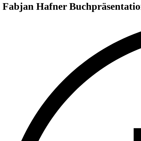
content
Fabjan Hafner Buchpräsentati