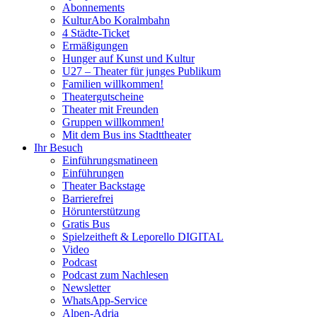
Abonnements
KulturAbo Koralmbahn
4 Städte-Ticket
Ermäßigungen
Hunger auf Kunst und Kultur
U27 – Theater für junges Publikum
Familien willkommen!
Theatergutscheine
Theater mit Freunden
Gruppen willkommen!
Mit dem Bus ins Stadttheater
Ihr Besuch
Einführungsmatineen
Einführungen
Theater Backstage
Barrierefrei
Hörunterstützung
Gratis Bus
Spielzeitheft & Leporello DIGITAL
Video
Podcast
Podcast zum Nachlesen
Newsletter
WhatsApp-Service
Alpen-Adria