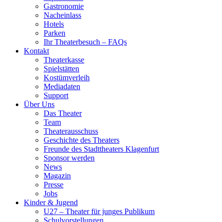
Gastronomie
Nacheinlass
Hotels
Parken
Ihr Theaterbesuch – FAQs
Kontakt
Theaterkasse
Spielstätten
Kostümverleih
Mediadaten
Support
Über Uns
Das Theater
Team
Theaterausschuss
Geschichte des Theaters
Freunde des Stadttheaters Klagenfurt
Sponsor werden
News
Magazin
Presse
Jobs
Kinder & Jugend
U27 – Theater für junges Publikum
Schulvorstellungen