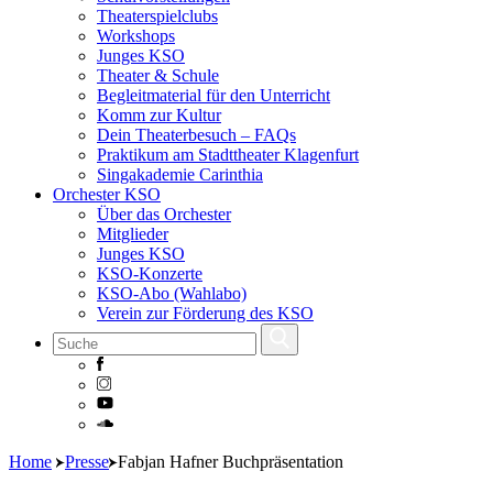
Theaterspielclubs
Workshops
Junges KSO
Theater & Schule
Begleitmaterial für den Unterricht
Komm zur Kultur
Dein Theaterbesuch – FAQs
Praktikum am Stadttheater Klagenfurt
Singakademie Carinthia
Orchester KSO
Über das Orchester
Mitglieder
Junges KSO
KSO-Konzerte
KSO-Abo (Wahlabo)
Verein zur Förderung des KSO
Skip
Home
Presse
Fabjan Hafner Buchpräsentation
to