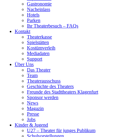
Gastronomie
Nacheinlass
Hotels
Parken
Ihr Theaterbesuch – FAQs
Kontakt
Theaterkasse
Spielstätten
Kostümverleih
Mediadaten
Support
Über Uns
Das Theater
Team
Theaterausschuss
Geschichte des Theaters
Freunde des Stadttheaters Klagenfurt
Sponsor werden
News
Magazin
Presse
Jobs
Kinder & Jugend
U27 – Theater für junges Publikum
Schulvorstellungen