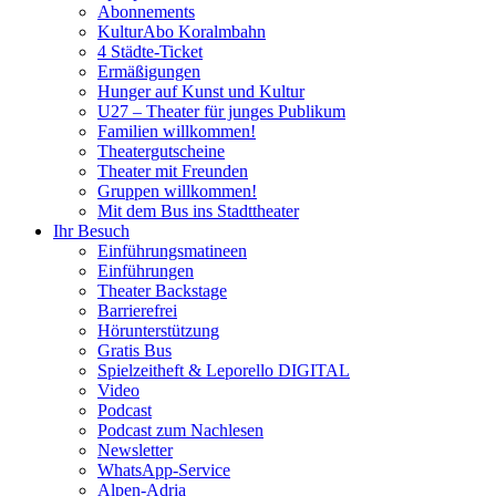
Abonnements
KulturAbo Koralmbahn
4 Städte-Ticket
Ermäßigungen
Hunger auf Kunst und Kultur
U27 – Theater für junges Publikum
Familien willkommen!
Theatergutscheine
Theater mit Freunden
Gruppen willkommen!
Mit dem Bus ins Stadttheater
Ihr Besuch
Einführungsmatineen
Einführungen
Theater Backstage
Barrierefrei
Hörunterstützung
Gratis Bus
Spielzeitheft & Leporello DIGITAL
Video
Podcast
Podcast zum Nachlesen
Newsletter
WhatsApp-Service
Alpen-Adria