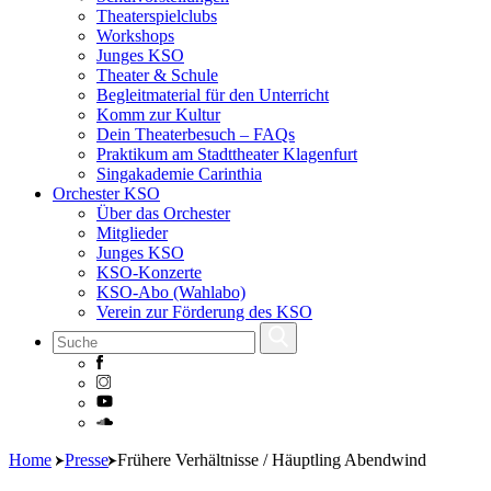
Theaterspielclubs
Workshops
Junges KSO
Theater & Schule
Begleitmaterial für den Unterricht
Komm zur Kultur
Dein Theaterbesuch – FAQs
Praktikum am Stadttheater Klagenfurt
Singakademie Carinthia
Orchester KSO
Über das Orchester
Mitglieder
Junges KSO
KSO-Konzerte
KSO-Abo (Wahlabo)
Verein zur Förderung des KSO
Skip
Home
Presse
Frühere Verhältnisse / Häuptling Abendwind
to