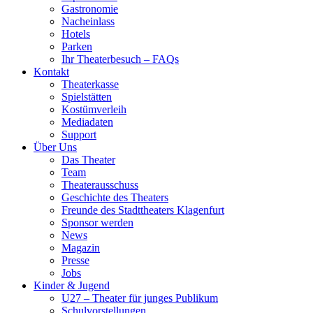
Gastronomie
Nacheinlass
Hotels
Parken
Ihr Theaterbesuch – FAQs
Kontakt
Theaterkasse
Spielstätten
Kostümverleih
Mediadaten
Support
Über Uns
Das Theater
Team
Theaterausschuss
Geschichte des Theaters
Freunde des Stadttheaters Klagenfurt
Sponsor werden
News
Magazin
Presse
Jobs
Kinder & Jugend
U27 – Theater für junges Publikum
Schulvorstellungen