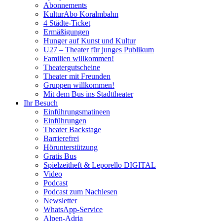
Abonnements
KulturAbo Koralmbahn
4 Städte-Ticket
Ermäßigungen
Hunger auf Kunst und Kultur
U27 – Theater für junges Publikum
Familien willkommen!
Theatergutscheine
Theater mit Freunden
Gruppen willkommen!
Mit dem Bus ins Stadttheater
Ihr Besuch
Einführungsmatineen
Einführungen
Theater Backstage
Barrierefrei
Hörunterstützung
Gratis Bus
Spielzeitheft & Leporello DIGITAL
Video
Podcast
Podcast zum Nachlesen
Newsletter
WhatsApp-Service
Alpen-Adria