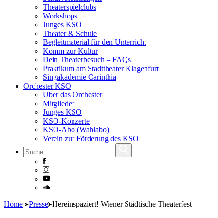
Theaterspielclubs
Workshops
Junges KSO
Theater & Schule
Begleitmaterial für den Unterricht
Komm zur Kultur
Dein Theaterbesuch – FAQs
Praktikum am Stadttheater Klagenfurt
Singakademie Carinthia
Orchester KSO
Über das Orchester
Mitglieder
Junges KSO
KSO-Konzerte
KSO-Abo (Wahlabo)
Verein zur Förderung des KSO
Skip
Home
Presse
Hereinspaziert! Wiener Städtische Theaterfest
to