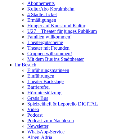
Abonnements
KulturAbo Koralmbahn
4 Städte-Ticket
Ermäßigungen
Hunger auf Kunst und Kultur
U27 – Theater für junges Publikum
Familien willkommen!
Theatergutscheine
Theater mit Freunden
Gruppen willkommen!
Mit dem Bus ins Stadttheater
Ihr Besuch
Einführungsmatineen
Einführungen
Theater Backstage
Barrierefrei
Hörunterstützung
Gratis Bus
Spielzeitheft & Leporello DIGITAL
Video
Podcast
Podcast zum Nachlesen
Newsletter
WhatsApp-Service
Alpen-Adria