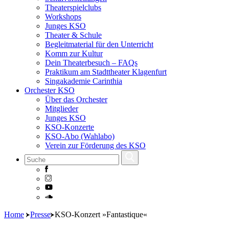
Theaterspielclubs
Workshops
Junges KSO
Theater & Schule
Begleitmaterial für den Unterricht
Komm zur Kultur
Dein Theaterbesuch – FAQs
Praktikum am Stadttheater Klagenfurt
Singakademie Carinthia
Orchester KSO
Über das Orchester
Mitglieder
Junges KSO
KSO-Konzerte
KSO-Abo (Wahlabo)
Verein zur Förderung des KSO
Skip
Home
Presse
KSO-Konzert »Fantastique«
to