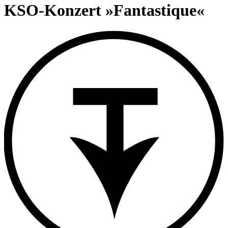
content
KSO-Konzert »Fantastique«