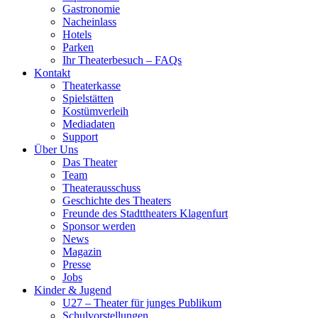
Gastronomie
Nacheinlass
Hotels
Parken
Ihr Theaterbesuch – FAQs
Kontakt
Theaterkasse
Spielstätten
Kostümverleih
Mediadaten
Support
Über Uns
Das Theater
Team
Theaterausschuss
Geschichte des Theaters
Freunde des Stadttheaters Klagenfurt
Sponsor werden
News
Magazin
Presse
Jobs
Kinder & Jugend
U27 – Theater für junges Publikum
Schulvorstellungen