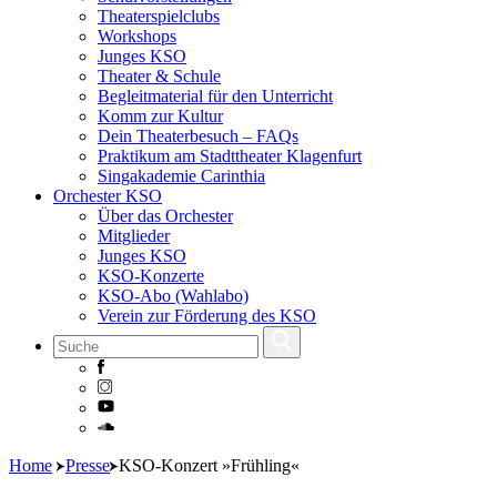
Theaterspielclubs
Workshops
Junges KSO
Theater & Schule
Begleitmaterial für den Unterricht
Komm zur Kultur
Dein Theaterbesuch – FAQs
Praktikum am Stadttheater Klagenfurt
Singakademie Carinthia
Orchester KSO
Über das Orchester
Mitglieder
Junges KSO
KSO-Konzerte
KSO-Abo (Wahlabo)
Verein zur Förderung des KSO
Skip
Home
Presse
KSO-Konzert »Frühling«
to