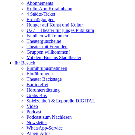
Abonnements
KulturAbo Koralmbahn
4 Städte-Ticket
Ermäßigungen
Hunger auf Kunst und Kultur
U27 – Theater für junges Publikum
Familien willkommen!
Theatergutscheine
Theater mit Freunden
Gruppen willkommen!
Mit dem Bus ins Stadttheater
Ihr Besuch
Einführungsmatineen
Einführungen
Theater Backstage
Barrierefrei
Hörunterstützung
Gratis Bus
Spielzeitheft & Leporello DIGITAL
Video
Podcast
Podcast zum Nachlesen
Newsletter
WhatsApp-Service
Alpen-Adria