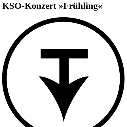
content
KSO-Konzert »Frühling«