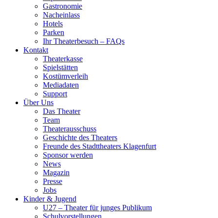
Gastronomie
Nacheinlass
Hotels
Parken
Ihr Theaterbesuch – FAQs
Kontakt
Theaterkasse
Spielstätten
Kostümverleih
Mediadaten
Support
Über Uns
Das Theater
Team
Theaterausschuss
Geschichte des Theaters
Freunde des Stadttheaters Klagenfurt
Sponsor werden
News
Magazin
Presse
Jobs
Kinder & Jugend
U27 – Theater für junges Publikum
Schulvorstellungen