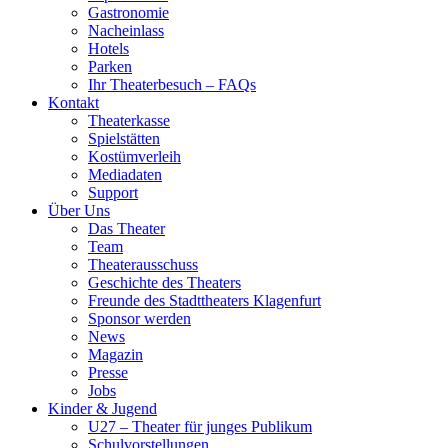
Gastronomie
Nacheinlass
Hotels
Parken
Ihr Theaterbesuch – FAQs
Kontakt
Theaterkasse
Spielstätten
Kostümverleih
Mediadaten
Support
Über Uns
Das Theater
Team
Theaterausschuss
Geschichte des Theaters
Freunde des Stadttheaters Klagenfurt
Sponsor werden
News
Magazin
Presse
Jobs
Kinder & Jugend
U27 – Theater für junges Publikum
Schulvorstellungen