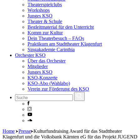
Theaterspielclubs
Workshops
Junges KSO
Theater & Schule
Begleitmaterial für den Unterricht
Komm zur Kultur
Dein Theaterbesuch – FAQs
Praktikum am Stadttheater Klagenfurt
Singakademie Carinthia
Orchester KSO
Über das Orchester
Mitglieder
Junges KSO
KSO-Konzerte
KSO-Abo (Wahlabo)
Verein zur Förderung des KSO
Skip
Home
Presse
Kulturfundraising Award für das Stadttheater
to
Klagenfurt und die Volksbank Kärnten eG für das Projekt JUGEND