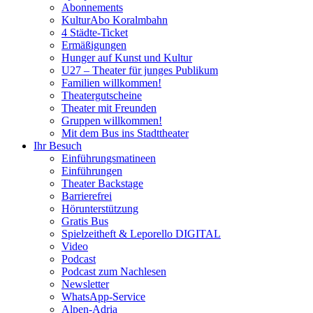
Abonnements
KulturAbo Koralmbahn
4 Städte-Ticket
Ermäßigungen
Hunger auf Kunst und Kultur
U27 – Theater für junges Publikum
Familien willkommen!
Theatergutscheine
Theater mit Freunden
Gruppen willkommen!
Mit dem Bus ins Stadttheater
Ihr Besuch
Einführungsmatineen
Einführungen
Theater Backstage
Barrierefrei
Hörunterstützung
Gratis Bus
Spielzeitheft & Leporello DIGITAL
Video
Podcast
Podcast zum Nachlesen
Newsletter
WhatsApp-Service
Alpen-Adria