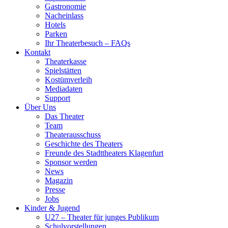
Gastronomie
Nacheinlass
Hotels
Parken
Ihr Theaterbesuch – FAQs
Kontakt
Theaterkasse
Spielstätten
Kostümverleih
Mediadaten
Support
Über Uns
Das Theater
Team
Theaterausschuss
Geschichte des Theaters
Freunde des Stadttheaters Klagenfurt
Sponsor werden
News
Magazin
Presse
Jobs
Kinder & Jugend
U27 – Theater für junges Publikum
Schulvorstellungen