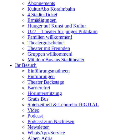
Abonnements
KulturAbo Koralmbahn
4 Städte-Ticket
Ermäßigungen
Hunger auf Kunst und Kultur
U27 – Theater für junges Publikum
Familien willkommen!
Theatergutscheine
Theater mit Freunden
Gruppen willkommen!
Mit dem Bus ins Stadttheater
Ihr Besuch
Einführungsmatineen
Einführungen
Theater Backstage
Barrierefrei
Hörunterstützung
Gratis Bus
Spielzeitheft & Leporello DIGITAL
Video
Podcast
Podcast zum Nachlesen
Newsletter
WhatsApp-Service
Alpen-Adria