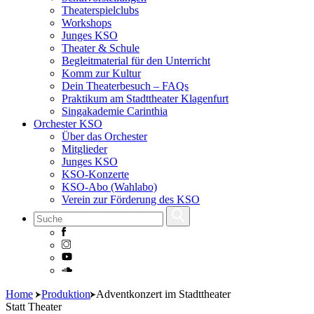
Theaterspielclubs
Workshops
Junges KSO
Theater & Schule
Begleitmaterial für den Unterricht
Komm zur Kultur
Dein Theaterbesuch – FAQs
Praktikum am Stadttheater Klagenfurt
Singakademie Carinthia
Orchester KSO
Über das Orchester
Mitglieder
Junges KSO
KSO-Konzerte
KSO-Abo (Wahlabo)
Verein zur Förderung des KSO
Skip
Home
Produktion
Adventkonzert im Stadttheater
to
Statt Theater