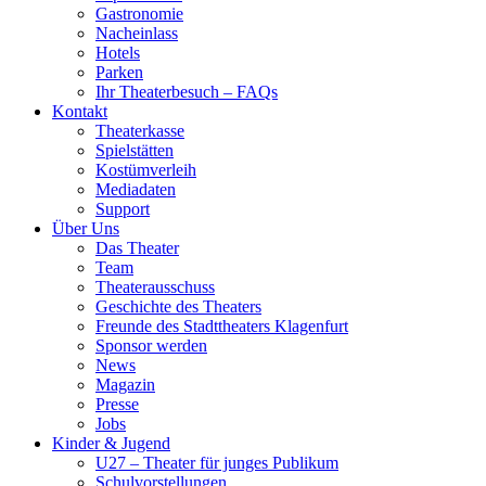
Gastronomie
Nacheinlass
Hotels
Parken
Ihr Theaterbesuch – FAQs
Kontakt
Theaterkasse
Spielstätten
Kostümverleih
Mediadaten
Support
Über Uns
Das Theater
Team
Theaterausschuss
Geschichte des Theaters
Freunde des Stadttheaters Klagenfurt
Sponsor werden
News
Magazin
Presse
Jobs
Kinder & Jugend
U27 – Theater für junges Publikum
Schulvorstellungen