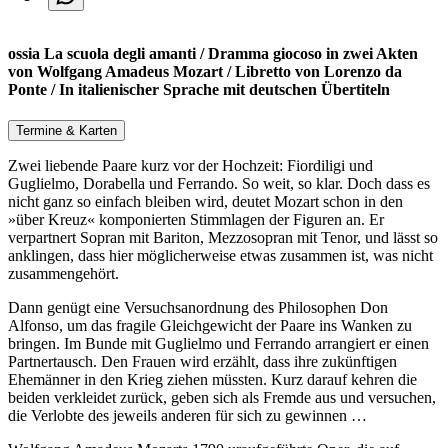
ossia La scuola degli amanti / Dramma giocoso in zwei Akten
von Wolfgang Amadeus Mozart / Libretto von Lorenzo da
Ponte / In italienischer Sprache mit deutschen Übertiteln
Termine & Karten
Zwei liebende Paare kurz vor der Hochzeit: Fiordiligi und
Guglielmo, Dorabella und Ferrando. So weit, so klar. Doch dass es
nicht ganz so einfach bleiben wird, deutet Mozart schon in den
»über Kreuz« komponierten Stimmlagen der Figuren an. Er
verpartnert Sopran mit Bariton, Mezzosopran mit Tenor, und lässt so
anklingen, dass hier möglicherweise etwas zusammen ist, was nicht
zusammengehört.
Dann genügt eine Versuchsanordnung des Philosophen Don
Alfonso, um das fragile Gleichgewicht der Paare ins Wanken zu
bringen. Im Bunde mit Guglielmo und Ferrando arrangiert er einen
Partnertausch. Den Frauen wird erzählt, dass ihre zukünftigen
Ehemänner in den Krieg ziehen müssten. Kurz darauf kehren die
beiden verkleidet zurück, geben sich als Fremde aus und versuchen,
die Verlobte des jeweils anderen für sich zu gewinnen …