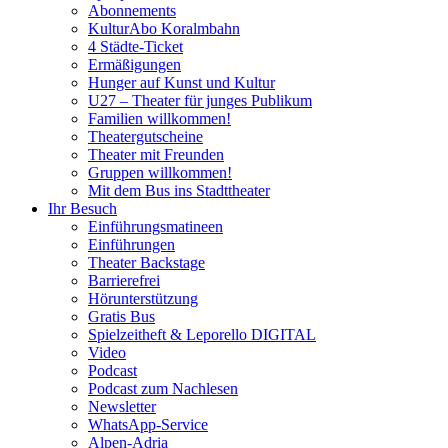
Abonnements
KulturAbo Koralmbahn
4 Städte-Ticket
Ermäßigungen
Hunger auf Kunst und Kultur
U27 – Theater für junges Publikum
Familien willkommen!
Theatergutscheine
Theater mit Freunden
Gruppen willkommen!
Mit dem Bus ins Stadttheater
Ihr Besuch
Einführungsmatineen
Einführungen
Theater Backstage
Barrierefrei
Hörunterstützung
Gratis Bus
Spielzeitheft & Leporello DIGITAL
Video
Podcast
Podcast zum Nachlesen
Newsletter
WhatsApp-Service
Alpen-Adria