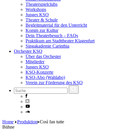
Theaterspielclubs
Workshops
Junges KSO
Theater & Schule
Begleitmaterial für den Unterricht
Komm zur Kultur
Dein Theaterbesuch – FAQs
Praktikum am Stadttheater Klagenfurt
Singakademie Carinthia
Orchester KSO
Über das Orchester
Mitglieder
Junges KSO
KSO-Konzerte
KSO-Abo (Wahlabo)
Verein zur Förderung des KSO
Skip
Home
Produktion
Così fan tutte
to
Bühne