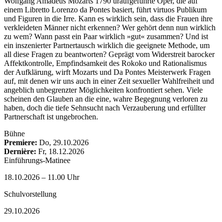
Wolfgang Amadeus Mozarts 1790 uraufgeführte Oper, die auf
einem Libretto Lorenzo da Pontes basiert, führt virtuos Publikum
und Figuren in die Irre. Kann es wirklich sein, dass die Frauen ihre
verkleideten Männer nicht erkennen? Wer gehört denn nun wirklich
zu wem? Wann passt ein Paar wirklich »gut« zusammen? Und ist
ein inszenierter Partnertausch wirklich die geeignete Methode, um
all diese Fragen zu beantworten? Geprägt vom Widerstreit barocker
Affektkontrolle, Empfindsamkeit des Rokoko und Rationalismus
der Aufklärung, wirft Mozarts und Da Pontes Meisterwerk Fragen
auf, mit denen wir uns auch in einer Zeit sexueller Wahlfreiheit und
angeblich unbegrenzter Möglichkeiten konfrontiert sehen. Viele
scheinen den Glauben an die eine, wahre Begegnung verloren zu
haben, doch die tiefe Sehnsucht nach Verzauberung und erfüllter
Partnerschaft ist ungebrochen.
Bühne
Premiere:
Do, 29.10.2026
Dernière:
Fr, 18.12.2026
Einführungs-Matinee
18.10.2026 – 11.00 Uhr
Schulvorstellung
29.10.2026