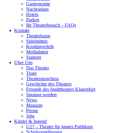
Gastronomie
Nacheinlass
Hotels
Parken
Ihr Theaterbesuch – FAQs
Kontakt
Theaterkasse
Spielstätten
Kostümverleih
Mediadaten
Support
Über Uns
Das Theater
Team
Theaterausschuss
Geschichte des Theaters
Freunde des Stadttheaters Klagenfurt
Sponsor werden
News
Magazin
Presse
Jobs
Kinder & Jugend
U27 – Theater für junges Publikum
Schulvorstellungen