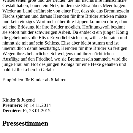
Wiedersehen groß und die Brüder, die nur nachts ihre menschliche
Gestalt haben, bauen ein Netz, in dem sie Elisa übers Meer tragen.
Wieder an Land erfährt sie von einer Fee, dass sie aus Brennnesseln
Flachs spinnen und daraus Hemden für ihre Brüder stricken müsse
und kein einziges Wort mehr über ihre Lippen kommen dürfe, dann
sei eine Erlösung für ihre Brüder möglich. Hoffnungsvoll beginnt
sie sofort mit der schwierigen Arbeit. Da entdeckt ein junger König
die geheimnisvolle Elisa. Er verliebt sich sehr, will sie heiraten und
nimmt sie mit auf sein Schloss. Elisa aber bleibt stumm und ist
unermüdlich damit beschäftigt, Hemden für ihre Brüder zu fertigen.
Wegen ihres beharrliches Schweigens und ihrer nächtlichen
Ausflüge auf den Friedhof, wo sie Brennnesseln sammelt, wird die
junge Frau am Hof des jungen Königs für eine Hexe gehalten und
bald ist ihr Leben in Gefahr …
Empfohlen für Kinder ab 6 Jahren
Kinder & Jugend
Premiere:
Fr, 14.11.2014
Dernière:
Fr, 23.01.2015
Pressestimmen