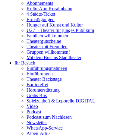
Abonnements
KulturAbo Koralmbahn
4 Städte-Ticket
Ermäßigungen
Hunger auf Kunst und Kultur
U27 – Theater für junges Publikum
Familien willkommen!
Theatergutscheine
Theater mit Freunden
Gruppen willkommen!
Mit dem Bus ins Stadttheater
Ihr Besuch
Einführungsmatineen
Einführungen
Theater Backstage
Barrierefrei
Hörunterstützung
Gratis Bus
Spielzeitheft & Leporello DIGITAL
Video
Podcast
Podcast zum Nachlesen
Newsletter
WhatsApp-Service
Alpen-Adria