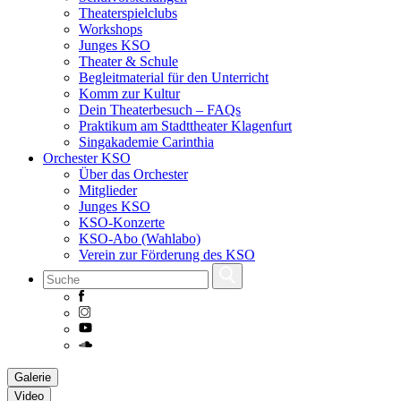
Theaterspielclubs
Workshops
Junges KSO
Theater & Schule
Begleitmaterial für den Unterricht
Komm zur Kultur
Dein Theaterbesuch – FAQs
Praktikum am Stadttheater Klagenfurt
Singakademie Carinthia
Orchester KSO
Über das Orchester
Mitglieder
Junges KSO
KSO-Konzerte
KSO-Abo (Wahlabo)
Verein zur Förderung des KSO
Skip
Galerie
to
Video