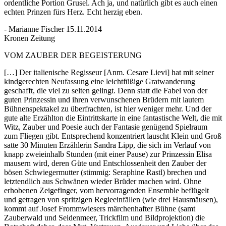
ordentliche Portion Grusel. Ach ja, und natürlich gibt es auch einen
echten Prinzen fürs Herz. Echt herzig eben.
- Marianne Fischer 15.11.2014
Kronen Zeitung
VOM ZAUBER DER BEGEISTERUNG
[…] Der italienische Regisseur [Anm. Cesare Lievi] hat mit seiner
kindgerechten Neufassung eine leichtfüßige Gratwanderung
geschafft, die viel zu selten gelingt. Denn statt die Fabel von der
guten Prinzessin und ihren verwunschenen Brüdern mit lautem
Bühnenspektakel zu überfrachten, ist hier weniger mehr. Und der
gute alte Erzählton die Eintrittskarte in eine fantastische Welt, die mit
Witz, Zauber und Poesie auch der Fantasie genügend Spielraum
zum Fliegen gibt. Entsprechend konzentriert lauscht Klein und Groß
satte 30 Minuten Erzählerin Sandra Lipp, die sich im Verlauf von
knapp zweieinhalb Stunden (mit einer Pause) zur Prinzessin Elisa
mausern wird, deren Güte und Entschlossenheit den Zauber der
bösen Schwiegermutter (stimmig: Seraphine Rastl) brechen und
letztendlich aus Schwänen wieder Brüder machen wird. Ohne
erhobenen Zeigefinger, vom hervorragenden Ensemble beflügelt
und getragen von spritzigen Regieeinfällen (wie drei Hausmäusen),
kommt auf Josef Frommwiesers märchenhafter Bühne (samt
Zauberwald und Seidenmeer, Trickfilm und Bildprojektion) die