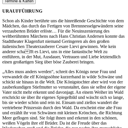
Termine & Karten
URAUFFÜHRUNG
Schon als Kinder berührte uns die hinreißende Geschichte von dem
Mädchen, das durch das Fertigen von Brennnesselgewändern seine
verzauberten Brüder erlöste… Für die Neuinszenierung des
weltberühmten Märchens nach Hans Christian Andersen konnte das
Stadttheater Klagenfurt niemand Geringeren als den großen
italienischen Theaterzauberer Cesare Lievi gewinnen. Wie kein
anderer schafft es Lievi, uns in eine fantastische Welt zu
entführen, in der Mut, Ausdauer, Vertrauen und Liebe letztendlich
einen großartigen Sieg über böse Zauberei bringen.
„Alles muss anders werden“, schreit des Königs neue Frau und
verwandelt die elf Königssöhne kurzerhand in wilde Schwäne und
schickt sie hinaus in die Welt. Die Königstochter aber wird von der
zauberkundigen Stiefmutter so verunstaltet, dass sie selbst der eigene
Vater nicht mehr erkennt und davonjagt. An einem Weiher im Wald
erschrickt sie über ihr eigenes Spiegelbild und wäscht sich so lange,
bis sie wieder schön und rein ist. Einsam und ziellos wandert die
vertriebene Prinzessin durch den Wald. Da erscheint eine alte Frau
und erzählt ihr von Schwänen mit kleinen Krönchen, die Richtung
Meer geflogen sind. Sie folgt ihnen und erkennt in den schönen,
weißen Vögeln ihre elf Brüder. Da ist die Freude über das