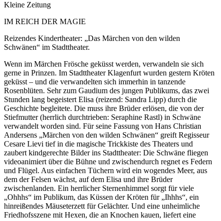
Kleine Zeitung
IM REICH DER MAGIE
Reizendes Kindertheater: „Das Märchen von den wilden
Schwänen“ im Stadttheater.
Wenn im Märchen Frösche geküsst werden, verwandeln sie sich
gerne in Prinzen. Im Stadttheater Klagenfurt wurden gestern Kröten
geküsst – und die verwandelten sich immerhin in tanzende
Rosenblüten. Sehr zum Gaudium des jungen Publikums, das zwei
Stunden lang begeistert Elisa (reizend: Sandra Lipp) durch die
Geschichte begleitete. Die muss ihre Brüder erlösen, die von der
Stiefmutter (herrlich durchtrieben: Seraphine Rastl) in Schwäne
verwandelt worden sind. Für seine Fassung von Hans Christian
Andersens „Märchen von den wilden Schwänen“ greift Regisseur
Cesare Lievi tief in die magische Trickkiste des Theaters und
zaubert kindgerechte Bilder ins Stadttheater: Die Schwäne fliegen
videoanimiert über die Bühne und zwischendurch regnet es Federn
und Flügel. Aus einfachen Tüchern wird ein wogendes Meer, aus
dem der Felsen wächst, auf dem Elisa und ihre Brüder
zwischenlanden. Ein herrlicher Sternenhimmel sorgt für viele
„Ohhhs“ im Publikum, das Küssen der Kröten für „Ihhhs“, ein
hinreißendes Mäuseterzett für Gelächter. Und eine unheimliche
Friedhofsszene mit Hexen, die an Knochen kauen, liefert eine