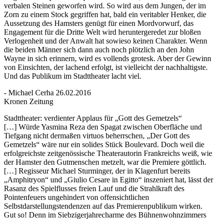
verbalen Steinen geworfen wird. So wird aus dem Jungen, der im
Zorn zu einem Stock gegriffen hat, bald ein veritabler Henker, die
Aussetzung des Hamsters genügt für einen Mordvorwurf, das
Engagement für die Dritte Welt wird heruntergeredet zur bloßen
Verlogenheit und der Anwalt hat sowieso keinen Charakter. Wenn
die beiden Männer sich dann auch noch plötzlich an den John
Wayne in sich erinnern, wird es vollends grotesk. Aber der Gewinn
von Einsichten, der lachend erfolgt, ist vielleicht der nachhaltigste.
Und das Publikum im Stadttheater lacht viel.
- Michael Cerha 26.02.2016
Kronen Zeitung
Stadttheater: verdienter Applaus für „Gott des Gemetzels“
[…] Würde Yasmina Reza den Spagat zwischen Oberfläche und
Tiefgang nicht dermaßen virtuos beherrschen, „Der Gott des
Gemetzels“ wäre nur ein solides Stück Boulevard. Doch weil die
erfolgreichste zeitgenössische Theaterautorin Frankreichs weiß, wie
der Hamster den Gutmenschen metzelt, war die Premiere göttlich.
[…] Regisseur Michael Sturminger, der in Klagenfurt bereits
„Amphitryon“ und „Giulio Cesare in Egitto“ inszeniert hat, lässt der
Rasanz des Spielflusses freien Lauf und die Strahlkraft des
Pointenfeuers ungehindert von offensichtlichen
Selbstdarstellungstendenzen auf das Premierenpublikum wirken.
Gut so! Denn im Siebzigerjahrecharme des Bühnenwohnzimmers