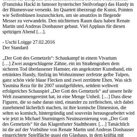
(Franziska Hackl in famoser hysterischer Steilvorlage) das Handy in
der Blumenvase versenkt. Im Quartett überzeugt die Kunst, Pointen
wie Seifenblasen loszuschicken, um sie ansatzlos in fliegende
Messer zu verwandeln. Den nüchternen Raum dazu haben Renate
Martin und Andreas Donhauser gebaut. Viel Applaus für diesen
spritzigen Abend […].
- Uschi Loigge 27.02.2016
Der Standard
„Der Gott des Gemetzels“: Schaukampf in einem Vivarium
[…] Zwei ausgeschlagene Zähne, ein im Straßengraben dem
sicheren Tod überlassener Hamster, ein angekotzter Kunstband, ein
ertränktes Handy, fünfzig im Wohnzimmer zerfetzte gelbe Tulpen,
ganz schön viele blaue Flecken und zwei zerrüttete Ehen. Was sich
Yasmina Reza für ihr 2007 uraufgeführtes, seitdem weltweit
erfolgreiches Schauspiel „Der Gott des Gemetzels“ auf unsere heile
Welt zusammengereimt hat, ist eine Menge Unheil. […] Dass diese
Figuren, die so nahe daran sind, einander zu zerfleischen, sich dabei
zunehmend lächerlich machen, ist ihre komische Dimension, die
selten so komisch, hintergründig und souverän herausgearbeitet wird
wie jetzt in Michael Sturmingers Neuinszenierung von „Der Gott
des Gemetzels“ für das Klagenfurter Stadttheater. […] Tatsächlich
ist die auf der Vorbühne von Renate Martin und Andreas Donhauser
eingerichtete Spielfläche quasi ein Glashaus, in dem kräftig mit