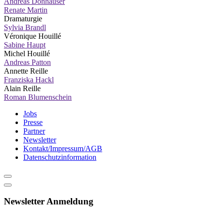
Andreas Donhauser
Renate Martin
Dramaturgie
Sylvia Brandl
Véronique Houillé
Sabine Haupt
Michel Houillé
Andreas Patton
Annette Reille
Franziska Hackl
Alain Reille
Roman Blumenschein
Jobs
Presse
Partner
Newsletter
Kontakt/Impressum/AGB
Datenschutzinformation
Newsletter Anmeldung