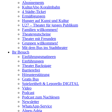
Abonnements
KulturAbo Koralmbahn
4 Städte-Ticket
Ermäßigungen
Hunger auf Kunst und Kultur
U27 – Theater für junges Publikum
Familien willkommen!
Theatergutscheine
Theater mit Freunden
Gruppen willkommen!
Mit dem Bus ins Stadttheater
Ihr Besuch
Einführungsmatineen
Einführungen
Theater Backstage
Barrierefrei
Hörunterstützung
Gratis Bus
Spielzeitheft & Leporello DIGITAL
Video
Podcast
Podcast zum Nachlesen
Newsletter
WhatsApp-Service
Alpen-Adria