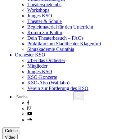
Theaterspielclubs
Workshops
Junges KSO
Theater & Schule
Begleitmaterial für den Unterricht
Komm zur Kultur
Dein Theaterbesuch – FAQs
Praktikum am Stadttheater Klagenfurt
Singakademie Carinthia
Orchester KSO
Über das Orchester
Mitglieder
Junges KSO
KSO-Konzerte
KSO-Abo (Wahlabo)
Verein zur Förderung des KSO
Skip
Galerie
to
Video