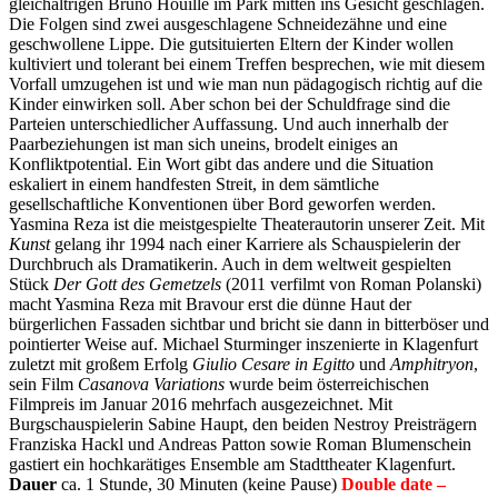
gleichaltrigen Bruno Houillé im Park mitten ins Gesicht geschlagen.
Die Folgen sind zwei ausgeschlagene Schneidezähne und eine
geschwollene Lippe. Die gutsituierten Eltern der Kinder wollen
kultiviert und tolerant bei einem Treffen besprechen, wie mit diesem
Vorfall umzugehen ist und wie man nun pädagogisch richtig auf die
Kinder einwirken soll.
Aber schon bei der Schuldfrage sind die
Parteien unterschiedlicher Auffassung. Und auch innerhalb der
Paarbeziehungen ist man sich uneins, brodelt einiges an
Konfliktpotential. Ein Wort gibt das andere und die Situation
eskaliert in einem handfesten Streit, in dem sämtliche
gesellschaftliche Konventionen über Bord geworfen werden.
Yasmina Reza ist die meistgespielte Theaterautorin unserer Zeit. Mit
Kunst
gelang ihr 1994 nach einer Karriere als Schauspielerin der
Durchbruch als Dramatikerin. Auch in dem weltweit gespielten
Stück
Der Gott des Gemetzels
(2011 verfilmt von Roman Polanski)
macht Yasmina Reza mit Bravour erst die dünne Haut der
bürgerlichen Fassaden sichtbar und bricht sie dann in bitterböser und
pointierter Weise auf. Michael Sturminger inszenierte in Klagenfurt
zuletzt mit großem Erfolg
Giulio Cesare in Egitto
und
Amphitryon
,
sein Film
Casanova Variations
wurde beim österreichischen
Filmpreis im Januar 2016 mehrfach ausgezeichnet. Mit
Burgschauspielerin Sabine Haupt, den beiden Nestroy Preisträgern
Franziska Hackl und Andreas Patton sowie Roman Blumenschein
gastiert ein hochkarätiges Ensemble am Stadttheater Klagenfurt.
Dauer
ca. 1 Stunde, 30 Minuten (keine Pause)
Double date –