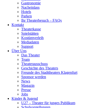
Gastronomie
Nacheinlass
Hotels
Parken
Ihr Theaterbesuch – FAQs
Kontakt
Theaterkasse
Spielstätten
Kostümverleih
Mediadaten
Support
Über Uns
Das Theater
Team
Theaterausschuss
Geschichte des Theaters
Freunde des Stadttheaters Klagenfurt
Sponsor werden
News
Magazin
Presse
Jobs
Kinder & Jugend
U27 – Theater für junges Publikum
Schulvorstellungen