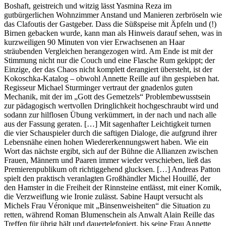
Boshaft, geistreich und witzig lässt Yasmina Reza im
gutbürgerlichen Wohnzimmer Anstand und Manieren zerbröseln wie
das Clafoutis der Gastgeber. Dass die Süßspeise mit Äpfeln und (!)
Birnen gebacken wurde, kann man als Hinweis darauf sehen, was in
kurzweiligen 90 Minuten von vier Erwachsenen an Haar
sträubenden Vergleichen herangezogen wird. Am Ende ist mit der
Stimmung nicht nur die Couch und eine Flasche Rum gekippt; der
Einzige, der das Chaos nicht komplett derangiert übersteht, ist der
Kokoschka-Katalog – obwohl Annette Reille auf ihn gespieben hat.
Regisseur Michael Sturminger vertraut der gnadenlos guten
Mechanik, mit der im „Gott des Gemetzels“ Problembewusstsein
zur pädagogisch wertvollen Dringlichkeit hochgeschraubt wird und
sodann zur hilflosen Übung verkümmert, in der nach und nach alle
aus der Fassung geraten. […] Mit sagenhafter Leichtigkeit turnen
die vier Schauspieler durch die saftigen Dialoge, die aufgrund ihrer
Lebensnähe einen hohen Wiedererkennungswert haben. Wie ein
Wort das nächste ergibt, sich auf der Bühne die Allianzen zwischen
Frauen, Männern und Paaren immer wieder verschieben, ließ das
Premierenpublikum oft richtiggehend glucksen. […] Andreas Patton
spielt den praktisch veranlagten Großhändler Michel Houillé, der
den Hamster in die Freiheit der Rinnsteine entlässt, mit einer Komik,
die Verzweiflung wie Ironie zulässt. Sabine Haupt versucht als
Michels Frau Véronique mit „Binsenweisheiten“ die Situation zu
retten, während Roman Blumenschein als Anwalt Alain Reille das
Treffen für übrig hält und dauertelefoniert, bis seine Frau Annette