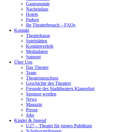
Gastronomie
Nacheinlass
Hotels
Parken
Ihr Theaterbesuch – FAQs
Kontakt
Theaterkasse
Spielstätten
Kostümverleih
Mediadaten
Support
Über Uns
Das Theater
Team
Theaterausschuss
Geschichte des Theaters
Freunde des Stadttheaters Klagenfurt
Sponsor werden
News
Magazin
Presse
Jobs
Kinder & Jugend
U27 – Theater für junges Publikum
Schulvorstellungen