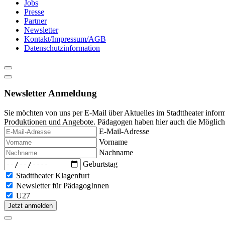
Jobs
content
Presse
Partner
Newsletter
Kontakt/Impressum/AGB
Datenschutzinformation
Newsletter Anmeldung
Sie möchten von uns per E-Mail über Aktuelles im Stadttheater infor
Produktionen und Angebote. Pädagogen haben hier auch die Möglichke
E-Mail-Adresse
Vorname
Nachname
Geburtstag
Stadttheater Klagenfurt
Newsletter für PädagogInnen
U27
Jetzt anmelden