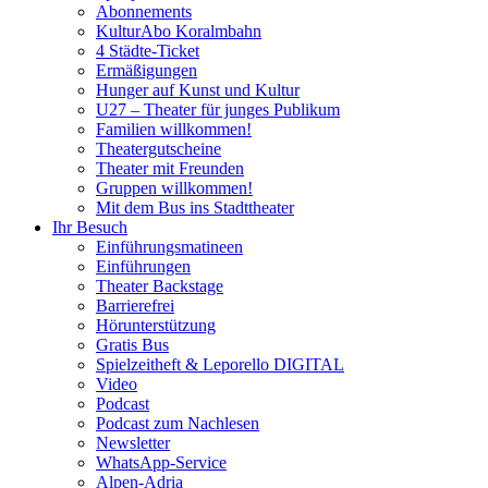
Abonnements
KulturAbo Koralmbahn
4 Städte-Ticket
Ermäßigungen
Hunger auf Kunst und Kultur
U27 – Theater für junges Publikum
Familien willkommen!
Theatergutscheine
Theater mit Freunden
Gruppen willkommen!
Mit dem Bus ins Stadttheater
Ihr Besuch
Einführungsmatineen
Einführungen
Theater Backstage
Barrierefrei
Hörunterstützung
Gratis Bus
Spielzeitheft & Leporello DIGITAL
Video
Podcast
Podcast zum Nachlesen
Newsletter
WhatsApp-Service
Alpen-Adria