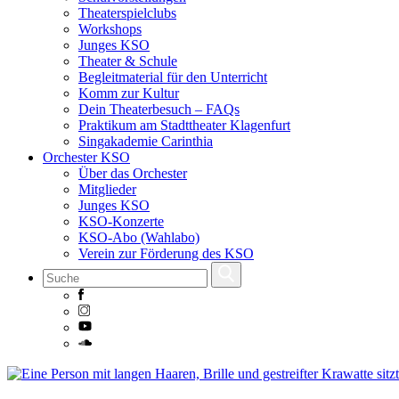
Theaterspielclubs
Workshops
Junges KSO
Theater & Schule
Begleitmaterial für den Unterricht
Komm zur Kultur
Dein Theaterbesuch – FAQs
Praktikum am Stadttheater Klagenfurt
Singakademie Carinthia
Orchester KSO
Über das Orchester
Mitglieder
Junges KSO
KSO-Konzerte
KSO-Abo (Wahlabo)
Verein zur Förderung des KSO
Skip
to