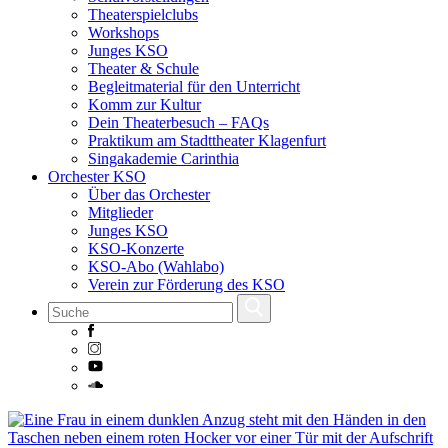
Theaterspielclubs
Workshops
Junges KSO
Theater & Schule
Begleitmaterial für den Unterricht
Komm zur Kultur
Dein Theaterbesuch – FAQs
Praktikum am Stadttheater Klagenfurt
Singakademie Carinthia
Orchester KSO
Über das Orchester
Mitglieder
Junges KSO
KSO-Konzerte
KSO-Abo (Wahlabo)
Verein zur Förderung des KSO
Skip
to