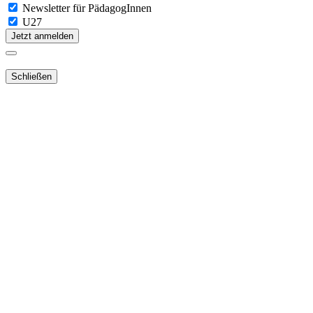
Newsletter für PädagogInnen
U27
Jetzt anmelden
Schließen
Lieber Webshop-Kunde!
Für die Aktivierung Ihres bestehenden
Kundenkontos
in unserem
NEUEN Webshop
ist es notwendig,
dass Sie Ihr Passwort
zurücksetzen
.
Sie erhalten dann ein E-Mail mit dem Link zur
neuen Passwortvergabe.