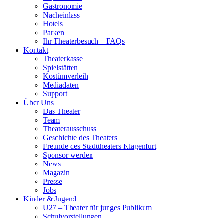
Gastronomie
Nacheinlass
Hotels
Parken
Ihr Theaterbesuch – FAQs
Kontakt
Theaterkasse
Spielstätten
Kostümverleih
Mediadaten
Support
Über Uns
Das Theater
Team
Theaterausschuss
Geschichte des Theaters
Freunde des Stadttheaters Klagenfurt
Sponsor werden
News
Magazin
Presse
Jobs
Kinder & Jugend
U27 – Theater für junges Publikum
Schulvorstellungen