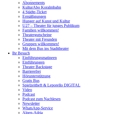
Abonnements
KulturAbo Koralmbahn
4 Städte-Ticket
Ermäßigungen
Hunger auf Kunst und Kultur
U27 – Theater für junges Publikum
Familien willkommen!
Theatergutscheine
Theater mit Freunden
Gruppen willkommen!
Mit dem Bus ins Stadttheater
Ihr Besuch
Einführungsmatineen
Einführungen
Theater Backstage
Barrierefrei
Hörunterstützung
Gratis Bus
Spielzeitheft & Leporello DIGITAL
Video
Podcast
Podcast zum Nachlesen
Newsletter
WhatsApp-Service
Alpen-Adria