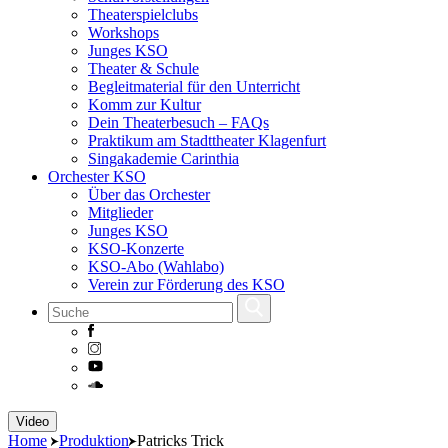
Theaterspielclubs
Workshops
Junges KSO
Theater & Schule
Begleitmaterial für den Unterricht
Komm zur Kultur
Dein Theaterbesuch – FAQs
Praktikum am Stadttheater Klagenfurt
Singakademie Carinthia
Orchester KSO
Über das Orchester
Mitglieder
Junges KSO
KSO-Konzerte
KSO-Abo (Wahlabo)
Verein zur Förderung des KSO
Skip
Video
to
Home
Produktion
Patricks Trick