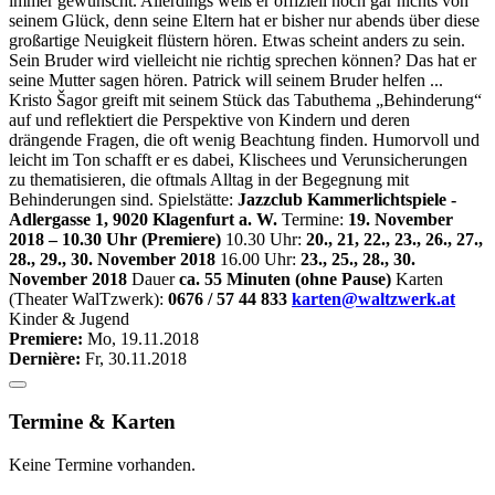
immer gewünscht. Allerdings weiß er offiziell noch gar nichts von
seinem Glück, denn seine Eltern hat er bisher nur abends über diese
großartige Neuigkeit flüstern hören. Etwas scheint anders zu sein.
Sein Bruder wird vielleicht nie richtig sprechen können? Das hat er
seine Mutter sagen hören. Patrick will seinem Bruder helfen ...
Kristo Šagor greift mit seinem Stück das Tabuthema „Behinderung“
auf und reflektiert die Perspektive von Kindern und deren
drängende Fragen, die oft wenig Beachtung finden. Humorvoll und
leicht im Ton schafft er es dabei, Klischees und Verunsicherungen
zu thematisieren, die oftmals Alltag in der Begegnung mit
Behinderungen sind. Spielstätte:
Jazzclub Kammerlichtspiele -
Adlergasse 1, 9020 Klagenfurt a. W.
Termine:
19. November
2018 – 10.30 Uhr (Premiere)
10.30 Uhr:
20., 21, 22., 23., 26., 27.,
28., 29., 30. November 2018
16.00 Uhr:
23., 25., 28., 30.
November 2018
Dauer
ca. 55 Minuten (ohne Pause)
Karten
(Theater WalTzwerk):
0676 / 57 44 833
karten@waltzwerk.at
Kinder & Jugend
Premiere:
Mo, 19.11.2018
Dernière:
Fr, 30.11.2018
Termine & Karten
Keine Termine vorhanden.