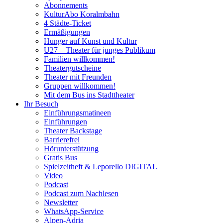
Abonnements
KulturAbo Koralmbahn
4 Städte-Ticket
Ermäßigungen
Hunger auf Kunst und Kultur
U27 – Theater für junges Publikum
Familien willkommen!
Theatergutscheine
Theater mit Freunden
Gruppen willkommen!
Mit dem Bus ins Stadttheater
Ihr Besuch
Einführungsmatineen
Einführungen
Theater Backstage
Barrierefrei
Hörunterstützung
Gratis Bus
Spielzeitheft & Leporello DIGITAL
Video
Podcast
Podcast zum Nachlesen
Newsletter
WhatsApp-Service
Alpen-Adria