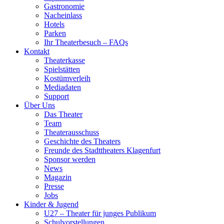
Gastronomie
Nacheinlass
Hotels
Parken
Ihr Theaterbesuch – FAQs
Kontakt
Theaterkasse
Spielstätten
Kostümverleih
Mediadaten
Support
Über Uns
Das Theater
Team
Theaterausschuss
Geschichte des Theaters
Freunde des Stadttheaters Klagenfurt
Sponsor werden
News
Magazin
Presse
Jobs
Kinder & Jugend
U27 – Theater für junges Publikum
Schulvorstellungen