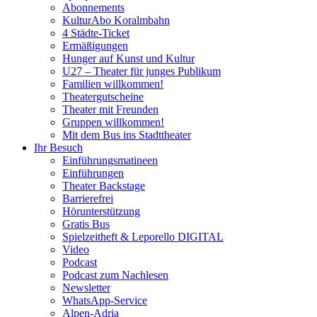
Abonnements
KulturAbo Koralmbahn
4 Städte-Ticket
Ermäßigungen
Hunger auf Kunst und Kultur
U27 – Theater für junges Publikum
Familien willkommen!
Theatergutscheine
Theater mit Freunden
Gruppen willkommen!
Mit dem Bus ins Stadttheater
Ihr Besuch
Einführungsmatineen
Einführungen
Theater Backstage
Barrierefrei
Hörunterstützung
Gratis Bus
Spielzeitheft & Leporello DIGITAL
Video
Podcast
Podcast zum Nachlesen
Newsletter
WhatsApp-Service
Alpen-Adria