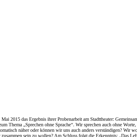
. Mai 2015 das Ergebnis ihrer Probenarbeit am Stadttheater: Gemeinsa
k zum Thema „Sprechen ohne Sprache“. Wir sprechen auch ohne Worte, 
omatisch näher oder können wir uns auch anders verständigen? Wir woll
usammen sein zu wollen? Am Schluss folgt die Erkenntnis: „Das Leben 