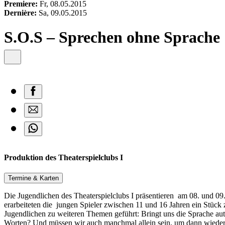
content
Premiere:
Fr, 08.05.2015
Dernière:
Sa, 09.05.2015
S.O.S – Sprechen ohne Sprache
Produktion des Theaterspielclubs I
Termine & Karten
Die Jugendlichen des Theaterspielclubs I präsentieren am 08. und 09
erarbeiteten die jungen Spieler zwischen 11 und 16 Jahren ein Stüc
Jugendlichen zu weiteren Themen geführt: Bringt uns die Sprache aut
Worten? Und müssen wir auch manchmal allein sein, um dann wieder z