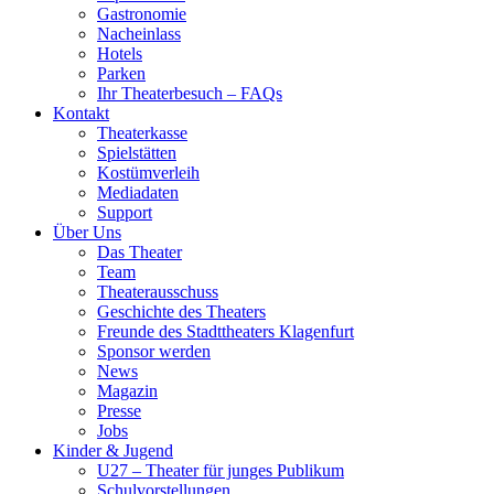
Gastronomie
Nacheinlass
Hotels
Parken
Ihr Theaterbesuch – FAQs
Kontakt
Theaterkasse
Spielstätten
Kostümverleih
Mediadaten
Support
Über Uns
Das Theater
Team
Theaterausschuss
Geschichte des Theaters
Freunde des Stadttheaters Klagenfurt
Sponsor werden
News
Magazin
Presse
Jobs
Kinder & Jugend
U27 – Theater für junges Publikum
Schulvorstellungen