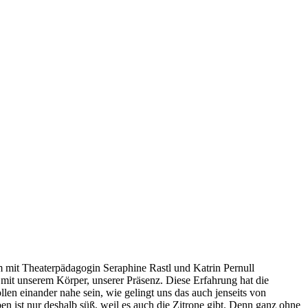
m mit Theaterpädagogin Seraphine Rastl und Katrin Pernull
mit unserem Körper, unserer Präsenz. Diese Erfahrung hat die
en einander nahe sein, wie gelingt uns das auch jenseits von
ist nur deshalb süß, weil es auch die Zitrone gibt. Denn ganz ohne