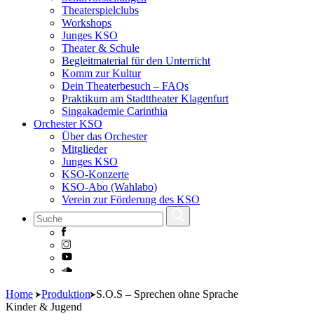
Theaterspielclubs
Workshops
Junges KSO
Theater & Schule
Begleitmaterial für den Unterricht
Komm zur Kultur
Dein Theaterbesuch – FAQs
Praktikum am Stadttheater Klagenfurt
Singakademie Carinthia
Orchester KSO
Über das Orchester
Mitglieder
Junges KSO
KSO-Konzerte
KSO-Abo (Wahlabo)
Verein zur Förderung des KSO
Skip
Home
Produktion
S.O.S – Sprechen ohne Sprache
to
Kinder & Jugend