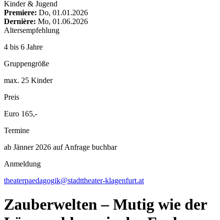
content
Kinder & Jugend
Premiere:
Do, 01.01.2026
Dernière:
Mo, 01.06.2026
Altersempfehlung
4 bis 6 Jahre
Gruppengröße
max. 25 Kinder
Preis
Euro 165,-
Termine
ab Jänner 2026 auf Anfrage buchbar
Anmeldung
theaterpaedagogik@stadttheater-klagenfurt.at
Zauberwelten – Mutig wie der