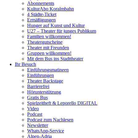
Abonnements
KulturAbo Koralmbahn
4 Städte-Ticket
Ermäßigungen
Hunger auf Kunst und Kultur
U27 – Theater für junges Publikum
Familien willkommen!
Theatergutscheine
Theater mit Freunden
Gruppen willkommen!
Mit dem Bus ins Stadttheater
Ihr Besuch
Einführungsmatineen
Einführungen
Theater Backstage
Barrierefrei
Hörunterstützung
Gratis Bus
Spielzeitheft & Leporello DIGITAL
Video
Podcast
Podcast zum Nachlesen
Newsletter
WhatsApp-Service
Alpen-Adria