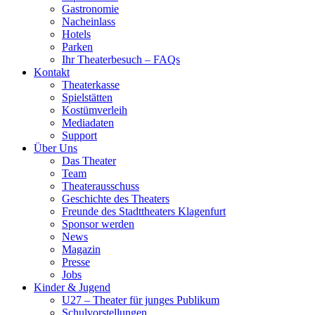
Gastronomie
Nacheinlass
Hotels
Parken
Ihr Theaterbesuch – FAQs
Kontakt
Theaterkasse
Spielstätten
Kostümverleih
Mediadaten
Support
Über Uns
Das Theater
Team
Theaterausschuss
Geschichte des Theaters
Freunde des Stadttheaters Klagenfurt
Sponsor werden
News
Magazin
Presse
Jobs
Kinder & Jugend
U27 – Theater für junges Publikum
Schulvorstellungen