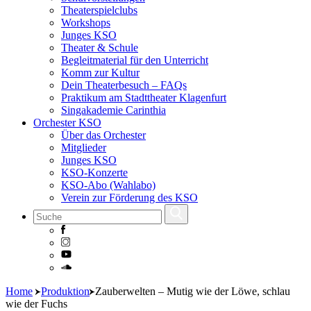
Theaterspielclubs
Workshops
Junges KSO
Theater & Schule
Begleitmaterial für den Unterricht
Komm zur Kultur
Dein Theaterbesuch – FAQs
Praktikum am Stadttheater Klagenfurt
Singakademie Carinthia
Orchester KSO
Über das Orchester
Mitglieder
Junges KSO
KSO-Konzerte
KSO-Abo (Wahlabo)
Verein zur Förderung des KSO
Skip
Home
Produktion
Zauberwelten – Mutig wie der Löwe, schlau
to
wie der Fuchs