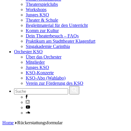
Theaterspielclubs
Workshops
Junges KSO
Theater & Schule
Begleitmaterial für den Unterricht
Komm zur Kultur
Dein Theaterbesuch – FAQs
Praktikum am Stadttheater Klagenfurt
Singakademie Carinthia
Orchester KSO
Über das Orchester
Mitglieder
Junges KSO
KSO-Konzerte
KSO-Abo (Wahlabo)
Verein zur Förderung des KSO
Skip
Home
Rückerstattungsformular
to