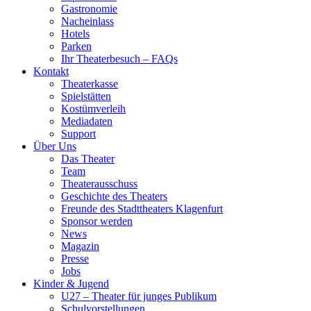
Gastronomie
Nacheinlass
Hotels
Parken
Ihr Theaterbesuch – FAQs
Kontakt
Theaterkasse
Spielstätten
Kostümverleih
Mediadaten
Support
Über Uns
Das Theater
Team
Theaterausschuss
Geschichte des Theaters
Freunde des Stadttheaters Klagenfurt
Sponsor werden
News
Magazin
Presse
Jobs
Kinder & Jugend
U27 – Theater für junges Publikum
Schulvorstellungen