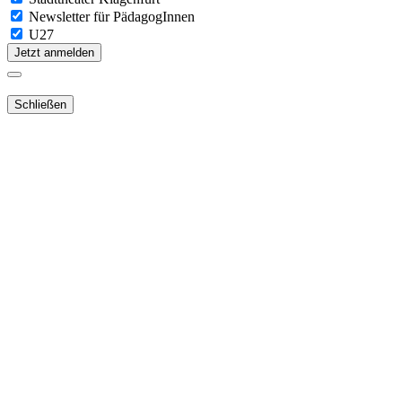
Newsletter für PädagogInnen
U27
Jetzt anmelden
Schließen
Lieber Webshop-Kunde!
Für die Aktivierung Ihres bestehenden
Kundenkontos
in unserem
NEUEN Webshop
ist es notwendig,
dass Sie Ihr Passwort
zurücksetzen
.
Sie erhalten dann ein E-Mail mit dem Link zur
neuen Passwortvergabe.