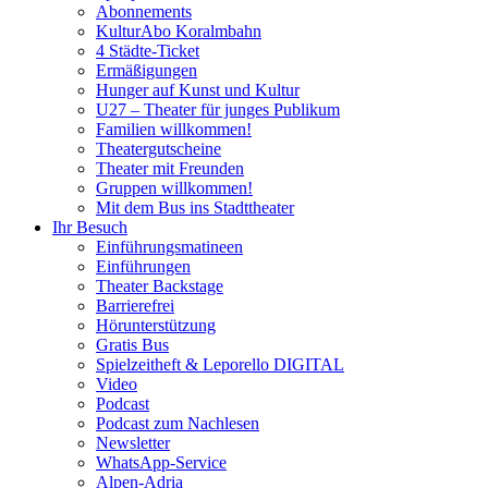
Abonnements
KulturAbo Koralmbahn
4 Städte-Ticket
Ermäßigungen
Hunger auf Kunst und Kultur
U27 – Theater für junges Publikum
Familien willkommen!
Theatergutscheine
Theater mit Freunden
Gruppen willkommen!
Mit dem Bus ins Stadttheater
Ihr Besuch
Einführungsmatineen
Einführungen
Theater Backstage
Barrierefrei
Hörunterstützung
Gratis Bus
Spielzeitheft & Leporello DIGITAL
Video
Podcast
Podcast zum Nachlesen
Newsletter
WhatsApp-Service
Alpen-Adria