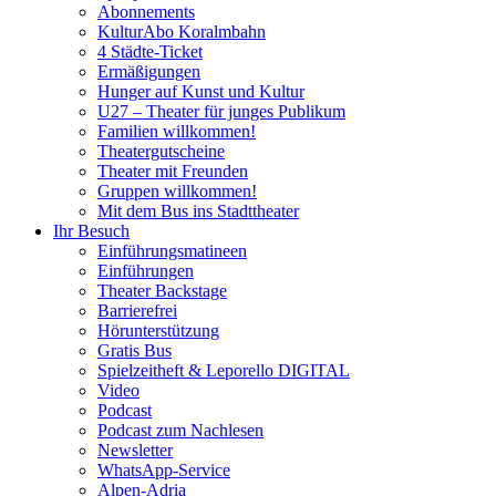
Abonnements
KulturAbo Koralmbahn
4 Städte-Ticket
Ermäßigungen
Hunger auf Kunst und Kultur
U27 – Theater für junges Publikum
Familien willkommen!
Theatergutscheine
Theater mit Freunden
Gruppen willkommen!
Mit dem Bus ins Stadttheater
Ihr Besuch
Einführungsmatineen
Einführungen
Theater Backstage
Barrierefrei
Hörunterstützung
Gratis Bus
Spielzeitheft & Leporello DIGITAL
Video
Podcast
Podcast zum Nachlesen
Newsletter
WhatsApp-Service
Alpen-Adria