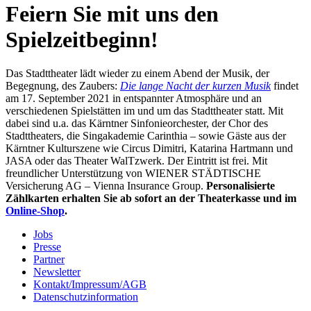
content
Feiern Sie mit uns den
Spielzeitbeginn!
Das Stadttheater lädt wieder zu einem Abend der Musik, der
Begegnung, des Zaubers:
Die lange Nacht der kurzen Musik
findet
am 17. September 2021 in entspannter Atmosphäre und an
verschiedenen Spielstätten im und um das Stadttheater statt. Mit
dabei sind u.a. das Kärntner Sinfonieorchester, der Chor des
Stadttheaters, die Singakademie Carinthia – sowie Gäste aus der
Kärntner Kulturszene wie Circus Dimitri, Katarina Hartmann und
JASA oder das Theater WalTzwerk. Der Eintritt ist frei. Mit
freundlicher Unterstützung von WIENER STÄDTISCHE
Versicherung AG – Vienna Insurance Group.
Personalisierte
Zählkarten erhalten Sie ab sofort an der Theaterkasse und im
Online-Shop
.
Jobs
Presse
Partner
Newsletter
Kontakt/Impressum/AGB
Datenschutzinformation