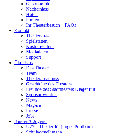
Gastronomie
Nacheinlass
Hotels
Parken
Ihr Theaterbesuch – FAQs
Kontakt
Theaterkasse
Spielstätten
Kostümverleih
Mediadaten
Support
Über Uns
Das Theater
Team
Theaterausschuss
Geschichte des Theaters
Freunde des Stadttheaters Klagenfurt
Sponsor werden
News
Magazin
Presse
Jobs
Kinder & Jugend
U27 – Theater für junges Publikum
Schulvorstellungen