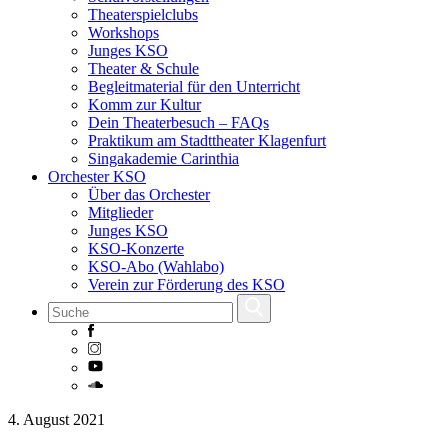
Theaterspielclubs
Workshops
Junges KSO
Theater & Schule
Begleitmaterial für den Unterricht
Komm zur Kultur
Dein Theaterbesuch – FAQs
Praktikum am Stadttheater Klagenfurt
Singakademie Carinthia
Orchester KSO
Über das Orchester
Mitglieder
Junges KSO
KSO-Konzerte
KSO-Abo (Wahlabo)
Verein zur Förderung des KSO
Skip
4. August 2021
to