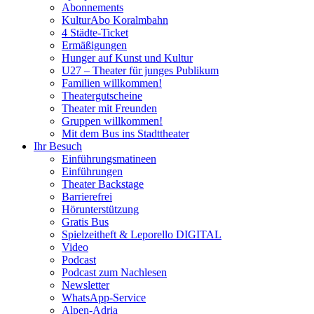
Abonnements
KulturAbo Koralmbahn
4 Städte-Ticket
Ermäßigungen
Hunger auf Kunst und Kultur
U27 – Theater für junges Publikum
Familien willkommen!
Theatergutscheine
Theater mit Freunden
Gruppen willkommen!
Mit dem Bus ins Stadttheater
Ihr Besuch
Einführungsmatineen
Einführungen
Theater Backstage
Barrierefrei
Hörunterstützung
Gratis Bus
Spielzeitheft & Leporello DIGITAL
Video
Podcast
Podcast zum Nachlesen
Newsletter
WhatsApp-Service
Alpen-Adria