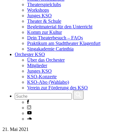
Theaterspielclubs
Workshops
Junges KSO
Theater & Schule
Begleitmaterial für den Unterricht
Komm zur Kultur
Dein Theaterbesuch – FAQs
Praktikum am Stadttheater Klagenfurt
Singakademie Carinthia
Orchester KSO
Über das Orchester
Mitglieder
Junges KSO
KSO-Konzerte
KSO-Abo (Wahlabo)
Verein zur Förderung des KSO
Skip
21. Mai 2021
to