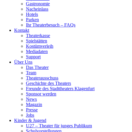
Gastronomie
Nacheinlass
Hotels
Parken
Ihr Theaterbesuch – FAQs
Kontakt
Theaterkasse
Spielstätten
Kostümverleih
Mediadaten
Support
Über Uns
Das Theater
Team
Theaterausschuss
Geschichte des Theaters
Freunde des Stadttheaters Klagenfurt
Sponsor werden
News
Magazin
Presse
Jobs
Kinder & Jugend
U27 – Theater für junges Publikum
Schulvorstellungen