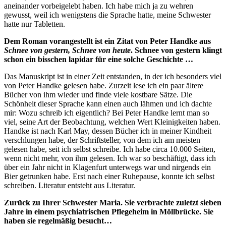
aneinander vorbeigelebt haben. Ich habe mich ja zu wehren
gewusst, weil ich wenigstens die Sprache hatte, meine Schwester
hatte nur Tabletten.
Dem Roman vorangestellt ist ein Zitat von Peter Handke aus
Schnee von gestern, Schnee von heute
. Schnee von gestern klingt
schon ein bisschen lapidar für eine solche Geschichte …
Das Manuskript ist in einer Zeit entstanden, in der ich besonders viel
von Peter Handke gelesen habe. Zurzeit lese ich ein paar ältere
Bücher von ihm wieder und finde viele kostbare Sätze. Die
Schönheit dieser Sprache kann einen auch lähmen und ich dachte
mir: Wozu schreib ich eigentlich? Bei Peter Handke lernt man so
viel, seine Art der Beobachtung, welchen Wert Kleinigkeiten haben.
Handke ist nach Karl May, dessen Bücher ich in meiner Kindheit
verschlungen habe, der Schriftsteller, von dem ich am meisten
gelesen habe, seit ich selbst schreibe. Ich habe circa 10.000 Seiten,
wenn nicht mehr, von ihm gelesen. Ich war so beschäftigt, dass ich
über ein Jahr nicht in Klagenfurt unterwegs war und nirgends ein
Bier getrunken habe. Erst nach einer Ruhepause, konnte ich selbst
schreiben. Literatur entsteht aus Literatur.
Zurück zu Ihrer Schwester Maria. Sie verbrachte zuletzt sieben
Jahre in einem psychiatrischen Pflegeheim in Möllbrücke. Sie
haben sie regelmäßig besucht…