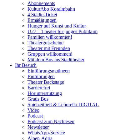
Abonnements
KulturAbo Koralmbahn
4 Städte-Ticket
Ermäßigungen
Hunger auf Kunst und Kultur
U27 – Theater für junges Publikum
Familien willkommen!
Theatergutscheine
Theater mit Freunden
Gruppen willkommen!
Mit dem Bus ins Stadttheater
Ihr Besuch
Einführungsmatineen
Einführungen
Theater Backstage
Barrierefrei
Hörunterstützung
Gratis Bus
Spielzeitheft & Leporello DIGITAL
Video
Podcast
Podcast zum Nachlesen
Newsletter
WhatsApp-Service
Alpen-Adria