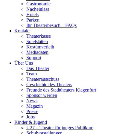
Gastronomie
Nacheinlass
Hotels
Parken
Ihr Theaterbesuch – FAQs
Kontakt
Theaterkasse
Spielstätten
Kostümverleih
Mediadaten
Support
Über Uns
Das Theater
Team
Theaterausschuss
Geschichte des Theaters
Freunde des Stadttheaters Klagenfurt
Sponsor werden
News
Magazin
Presse
Jobs
Kinder & Jugend
U27 – Theater für junges Publikum
Schulvorstellungen