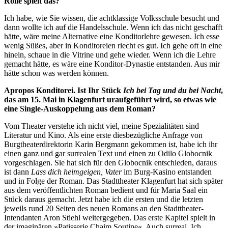
Rolle spielt das?
Ich habe, wie Sie wissen, die achtklassige Volksschule besucht und
dann wollte ich auf die Handelsschule. Wenn ich das nicht geschafft
hätte, wäre meine Alternative eine Konditorlehre gewesen. Ich esse
wenig Süßes, aber in Konditoreien riecht es gut. Ich gehe oft in eine
hinein, schaue in die Vitrine und gehe wieder. Wenn ich die Lehre
gemacht hätte, es wäre eine Konditor-Dynastie entstanden. Aus mir
hätte schon was werden können.
Apropos Konditorei. Ist Ihr Stück
Ich bei Tag und du bei Nacht
,
das am 15. Mai in Klagenfurt uraufgeführt wird, so etwas wie
eine Single-Auskoppelung aus dem Roman?
Vom Theater verstehe ich nicht viel, meine Spezialitäten sind
Literatur und Kino. Als eine erste diesbezügliche Anfrage von
Burgtheaterdirektorin Karin Bergmann gekommen ist, habe ich ihr
einen ganz und gar surrealen Text und einen zu Odilo Globocnik
vorgeschlagen. Sie hat sich für den Globocnik entschieden, daraus
ist dann
Lass dich heimgeigen, Vater
im Burg-Kasino entstanden
und in Folge der Roman. Das Stadttheater Klagenfurt hat sich später
aus dem veröffentlichten Roman bedient und für Maria Saal ein
Stück daraus gemacht. Jetzt habe ich die ersten und die letzten
jeweils rund 20 Seiten des neuen Romans an den Stadttheater-
Intendanten Aron Stiehl weitergegeben. Das erste Kapitel spielt in
der imaginären »Patisserie Chaim Soutine«. Auch surreal. Ich