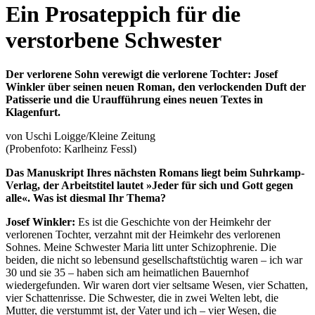
content
Ein Prosateppich für die
verstorbene Schwester
Der verlorene Sohn verewigt die verlorene Tochter: Josef
Winkler über seinen neuen Roman, den verlockenden Duft der
Patisserie und die Uraufführung eines neuen Textes in
Klagenfurt.
von Uschi Loigge/Kleine Zeitung
(Probenfoto: Karlheinz Fessl)
Das Manuskript Ihres nächsten Romans liegt beim Suhrkamp-
Verlag, der Arbeitstitel lautet »Jeder für sich und Gott gegen
alle«. Was ist diesmal Ihr Thema?
Josef Winkler:
Es ist die Geschichte von der Heimkehr der
verlorenen Tochter, verzahnt mit der Heimkehr des verlorenen
Sohnes. Meine Schwester Maria litt unter Schizophrenie. Die
beiden, die nicht so lebensund gesellschaftstüchtig waren – ich war
30 und sie 35 – haben sich am heimatlichen Bauernhof
wiedergefunden. Wir waren dort vier seltsame Wesen, vier Schatten,
vier Schattenrisse. Die Schwester, die in zwei Welten lebt, die
Mutter, die verstummt ist, der Vater und ich – vier Wesen, die