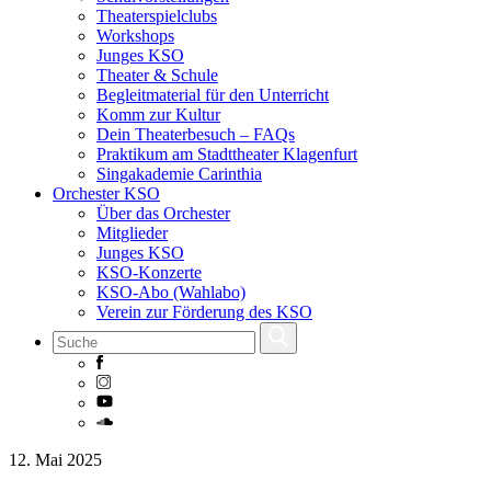
Theaterspielclubs
Workshops
Junges KSO
Theater & Schule
Begleitmaterial für den Unterricht
Komm zur Kultur
Dein Theaterbesuch – FAQs
Praktikum am Stadttheater Klagenfurt
Singakademie Carinthia
Orchester KSO
Über das Orchester
Mitglieder
Junges KSO
KSO-Konzerte
KSO-Abo (Wahlabo)
Verein zur Förderung des KSO
Skip
12. Mai 2025
to