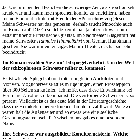
Ja. Und um bei den Besuchen die schwierige Zeit, als sie schon sehr
krank war und kaum noch sprechen konnte, zu erleichtern, haben
meine Frau und ich ihr mit Freude den »Pinocchio« vorgelesen.
Meine Schwester hat das genossen, deshalb taucht Pinocchio auch
im Roman auf. Die Geschichte kennt man ja, aber ich war dann
erstaunt über die literarische Qualität. Im Stadttheater Klagenfurt hat
meine Schwester
Hanneles Himmelfahrt
von Gerhart Hauptmann
gesehen. Sie war nur ein einziges Mal im Theater, das hat sie sehr
beeindruckt.
Im Roman erzählen Sie zum Teil spiegelverkehrt. Um der Welt
der schizophrenen Schwester näher zu kommen?
Es ist wie ein Spiegelkabinett mit arrangierten Anekdoten und
Motiven. Möglicherweise ist es mir gelungen, einen Prosateppich
über 300 Seiten zu knüpfen. Ich hoffe, dass diese Entwicklung bei
Form und Ausdruck erkennbar ist. Die verstorbene Schwester ist so
präsent. Vielleicht ist es das erste Mal in der Literaturgeschichte,
dass die Heimkehr einer verlorenen Tochter erzählt wird. Wir zwei
waren halt die Außenseiter und so etwas wie eine seelische
Gesinnungsgemeinschaft. Zwischen uns gab es eine besondere
Nähe.
Ihre Schwester war ausgebildete Konditormeisterin. Welche