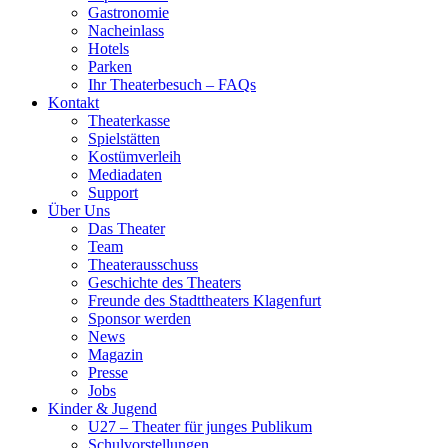
Gastronomie
Nacheinlass
Hotels
Parken
Ihr Theaterbesuch – FAQs
Kontakt
Theaterkasse
Spielstätten
Kostümverleih
Mediadaten
Support
Über Uns
Das Theater
Team
Theaterausschuss
Geschichte des Theaters
Freunde des Stadttheaters Klagenfurt
Sponsor werden
News
Magazin
Presse
Jobs
Kinder & Jugend
U27 – Theater für junges Publikum
Schulvorstellungen