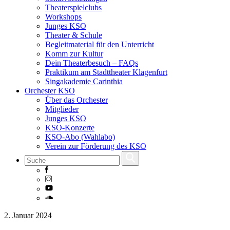
Theaterspielclubs
Workshops
Junges KSO
Theater & Schule
Begleitmaterial für den Unterricht
Komm zur Kultur
Dein Theaterbesuch – FAQs
Praktikum am Stadttheater Klagenfurt
Singakademie Carinthia
Orchester KSO
Über das Orchester
Mitglieder
Junges KSO
KSO-Konzerte
KSO-Abo (Wahlabo)
Verein zur Förderung des KSO
Skip
2. Januar 2024
to