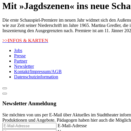
content
Mit »Jagdszenen« ins neue Scha
Die erste Schauspiel-Premiere im neuen Jahr widmet sich den Außens
wie zur Zeit seiner Niederschrift im Jahre 1965. Martina Gredler, di
Inszenierung den Ausgegrenzten nach. Premiere ist am 11. Jänner 202
>>INFOS & KARTEN
Jobs
Presse
Partner
Newsletter
Kontakt/Impressum/AGB
Datenschutzinformation
Newsletter Anmeldung
Sie möchten von uns per E-Mail über Aktuelles im Stadttheater infor
Produktionen und Angebote. Pädagogen haben hier auch die Möglichke
E-Mail-Adresse