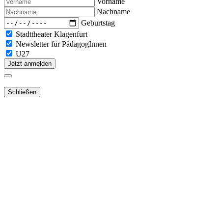
Vorname
Nachname
Geburtstag
Stadttheater Klagenfurt
Newsletter für PädagogInnen
U27
Jetzt anmelden
Schließen
Lieber Webshop-Kunde!
Für die Aktivierung Ihres bestehenden Kundenkonto
in unserem
NEUEN Webshop
ist es notwendig,