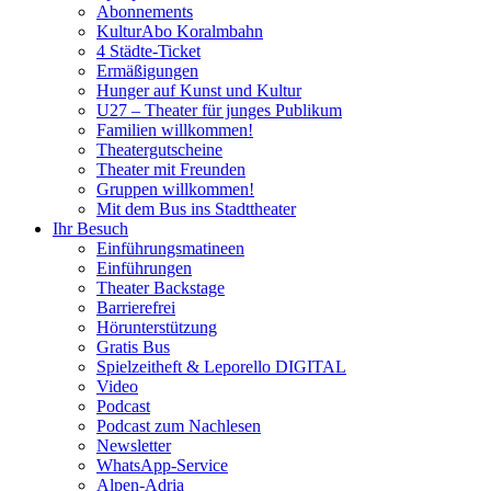
Abonnements
KulturAbo Koralmbahn
4 Städte-Ticket
Ermäßigungen
Hunger auf Kunst und Kultur
U27 – Theater für junges Publikum
Familien willkommen!
Theatergutscheine
Theater mit Freunden
Gruppen willkommen!
Mit dem Bus ins Stadttheater
Ihr Besuch
Einführungsmatineen
Einführungen
Theater Backstage
Barrierefrei
Hörunterstützung
Gratis Bus
Spielzeitheft & Leporello DIGITAL
Video
Podcast
Podcast zum Nachlesen
Newsletter
WhatsApp-Service
Alpen-Adria