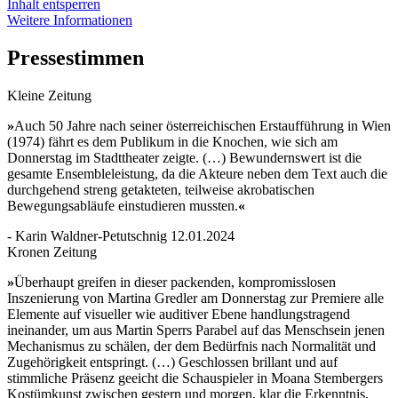
Inhalt entsperren
Weitere Informationen
Pressestimmen
Kleine Zeitung
»
Auch 50 Jahre nach seiner österreichischen Erstaufführung in Wien
(1974) fährt es dem Publikum in die Knochen, wie sich am
Donnerstag im Stadttheater zeigte. (…) Bewundernswert ist die
gesamte Ensembleleistung, da die Akteure neben dem Text auch die
durchgehend streng getakteten, teilweise akrobatischen
Bewegungsabläufe einstudieren mussten.
«
- Karin Waldner-Petutschnig 12.01.2024
Kronen Zeitung
»
Überhaupt greifen in dieser packenden, kompromisslosen
Inszenierung von Martina Gredler am Donnerstag zur Premiere alle
Elemente auf visueller wie auditiver Ebene handlungstragend
ineinander, um aus Martin Sperrs Parabel auf das Menschsein jenen
Mechanismus zu schälen, der dem Bedürfnis nach Normalität und
Zugehörigkeit entspringt. (…) Geschlossen brillant und auf
stimmliche Präsenz geeicht die Schauspieler in Moana Stembergers
Kostümkunst zwischen gestern und morgen, klar die Erkenntnis,