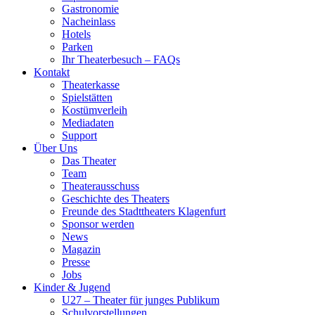
Gastronomie
Nacheinlass
Hotels
Parken
Ihr Theaterbesuch – FAQs
Kontakt
Theaterkasse
Spielstätten
Kostümverleih
Mediadaten
Support
Über Uns
Das Theater
Team
Theaterausschuss
Geschichte des Theaters
Freunde des Stadttheaters Klagenfurt
Sponsor werden
News
Magazin
Presse
Jobs
Kinder & Jugend
U27 – Theater für junges Publikum
Schulvorstellungen