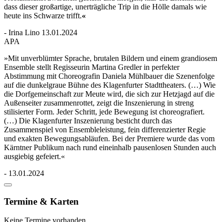
dass dieser großartige, unerträgliche Trip in die Hölle damals wie
heute ins Schwarze trifft.
«
- Irina Lino 13.01.2024
APA
»Mit unverblümter Sprache, brutalen Bildern und einem grandiosem
Ensemble stellt Regisseurin Martina Gredler in perfekter
Abstimmung mit Choreografin Daniela Mühlbauer die Szenenfolge
auf die dunkelgraue Bühne des Klagenfurter Stadttheaters. (…) Wie
die Dorfgemeinschaft zur Meute wird, die sich zur Hetzjagd auf die
Außenseiter zusammenrottet, zeigt die Inszenierung in streng
stilisierter Form. Jeder Schritt, jede Bewegung ist choreografiert.
(…) Die Klagenfurter Inszenierung besticht durch das
Zusammenspiel von Ensembleleistung, fein differenzierter Regie
und exakten Bewegungsabläufen. Bei der Premiere wurde das vom
Kärntner Publikum nach rund eineinhalb pausenlosen Stunden auch
ausgiebig gefeiert.«
- 13.01.2024
Termine & Karten
Keine Termine vorhanden.