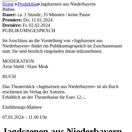
content
Home
Produktion
Jagdszenen aus Niederbayern
Bühne
Dauer:
ca. 1 Stunde, 35 Minuten / keine Pause
Premiere:
Do, 11.01.2024
Dernière:
Fr, 02.02.2024
PUBLIKUMSGESPRÄCH
Im Anschluss an die Vorstellung von »Jagdszenen aus
Niederbayern« findet ein Publikumsgespräch im Zuschauerraum
statt. Sie sind herzlich eingeladen daran teilzunehmen.
MODERATION
Aron Stiehl / Hans Mrak
BUCH
Das Theaterstück »Jagdszenen aus Niederbayern« ist als Buch
erschienen im Verlag der Autoren.
Erhältlich an der Theaterkasse für Euro 12,–.
Einführungs-Matinee
07.01.2024 – 11.00 Uhr
Jagdszenen aus Niederbayern