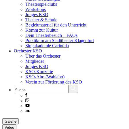
Theaterspielclubs
Workshops
Junges KSO
Theater & Schule
Begleitmaterial für den Unterricht
Komm zur Kultur
Dein Theaterbesuch – FAQs
Praktikum am Stadttheater Klagenfurt
Singakademie Carinthia
Orchester KSO
Über das Orchester
Mitglieder
Junges KSO
KSO-Konzerte
KSO-Abo (Wahlabo)
Verein zur Förderung des KSO
Skip
Galerie
to
Video