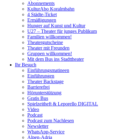
Abonnements
KulturAbo Koralmbahn
4 Städte-Ticket
Ermäßigungen
Hunger auf Kunst und Kultur
U27 – Theater für junges Publikum
Familien willkommen!
Theatergutscheine
Theater mit Freunden
Gruppen willkommen!
Mit dem Bus ins Stadttheater
Ihr Besuch
Einführungsmatineen
Einführungen
Theater Backstage
Barrierefrei
Hörunterstützung
Gratis Bus
Spielzeitheft & Leporello DIGITAL
Video
Podcast
Podcast zum Nachlesen
Newsletter
WhatsApp-Service
Alpen-Adria