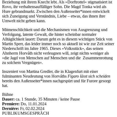
Beziehung mit ihrem Knecht lebt. Als »Dorftrottel« stigmatisiert ist
Rovo, ihr verhaltensauffälliger Sohn. Die Magd Tonka wird als
Hure gebrandmarkt. Zwischen den Außenseiter*innen entwickelt
sich Zuneigung und Verständnis, Liebe – etwas, das ihnen ihre
Umwelt nicht geben kann.
Mitmenschlichkeit und die Mechanismen von Ausgrenzung und
Verfolgung, latente Gewalt, die hinter scheinbar normaler
Alltäglichkeit lauert: Darum geht es in diesem wichtigen Stück von
Martin Sperr, das leider immer noch so aktuell ist wie zur Zeit seiner
Niederschrift im Jahre 1965. Dieses »Volksstück«, das seinen
Ahnherrn Horváth nicht verleugnen will, zeigt nichts weniger als
»die Jagd von Menschen auf Menschen und die Zusammenrottung
zu solchem Vergnügen«.
Inszeniert von Martina Gredler, die in Klagenfurt mit einer
fulminanten Neudeutung von Horváths
Figaro lässt sich scheiden
bereits den Außenseiter*innen nachgespürt und für Furore gesorgt
hat.
Bühne
Dauer:
ca. 1 Stunde, 35 Minuten / keine Pause
Premiere:
Do, 11.01.2024
Dernière:
Fr, 02.02.2024
PUBLIKUMSGESPRÄCH