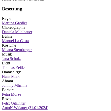
Besetzung
Regie
Martina Gredler
Choreographie
Daniela Mühlbauer
Bühne
Manuel La Casta
Kostüme
Moana Stemberger
Musik
Jana Schulz
Licht
Thomas Zeitler
Dramaturgie
Hans Mrak
Abram
Johnny Mhanna
Barbara
Petra Morzé
Rovo
Felix Oitzinger
AntoN Widauer (31.01.2024)