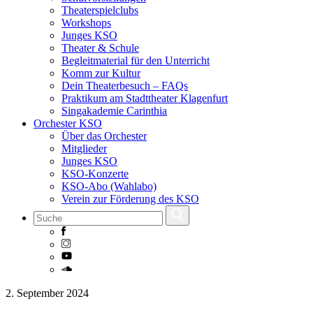
Theaterspielclubs
Workshops
Junges KSO
Theater & Schule
Begleitmaterial für den Unterricht
Komm zur Kultur
Dein Theaterbesuch – FAQs
Praktikum am Stadttheater Klagenfurt
Singakademie Carinthia
Orchester KSO
Über das Orchester
Mitglieder
Junges KSO
KSO-Konzerte
KSO-Abo (Wahlabo)
Verein zur Förderung des KSO
Skip
2. September 2024
to