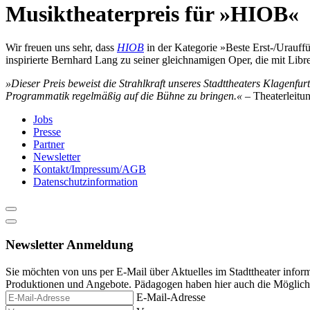
content
Musiktheaterpreis für »HIOB«
Wir freuen uns sehr, dass
HIOB
in der Kategorie »Beste Erst-/Urauff
inspirierte Bernhard Lang zu seiner gleichnamigen Oper, die mit Libr
»Dieser Preis beweist die Strahlkraft unseres Stadttheaters Klagenfur
Programmatik regelmäßig auf die Bühne zu bringen.«
– Theaterleitun
Jobs
Presse
Partner
Newsletter
Kontakt/Impressum/AGB
Datenschutzinformation
Newsletter Anmeldung
Sie möchten von uns per E-Mail über Aktuelles im Stadttheater infor
Produktionen und Angebote. Pädagogen haben hier auch die Möglichke
E-Mail-Adresse