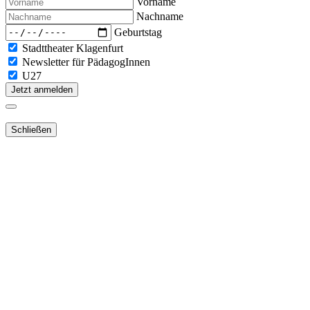
Vorname
Nachname
Geburtstag
Stadttheater Klagenfurt
Newsletter für PädagogInnen
U27
Jetzt anmelden
Schließen
Lieber Webshop-Kunde!
Für die Aktivierung Ihres bestehenden Kundenkonto
in unserem
NEUEN Webshop
ist es notwendig,