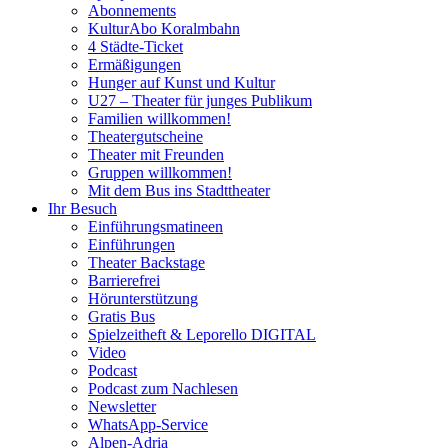
Abonnements
KulturAbo Koralmbahn
4 Städte-Ticket
Ermäßigungen
Hunger auf Kunst und Kultur
U27 – Theater für junges Publikum
Familien willkommen!
Theatergutscheine
Theater mit Freunden
Gruppen willkommen!
Mit dem Bus ins Stadttheater
Ihr Besuch
Einführungsmatineen
Einführungen
Theater Backstage
Barrierefrei
Hörunterstützung
Gratis Bus
Spielzeitheft & Leporello DIGITAL
Video
Podcast
Podcast zum Nachlesen
Newsletter
WhatsApp-Service
Alpen-Adria