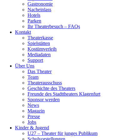
Gastronomie
Nacheinlass
Hotels
Parken
Ihr Theaterbesuch – FAQs
Kontakt
Theaterkasse
Spielstätten
Kostümverleih
Mediadaten
Support
Über Uns
Das Theater
Team
Theaterausschuss
Geschichte des Theaters
Freunde des Stadttheaters Klagenfurt
Sponsor werden
News
Magazin
Presse
Jobs
Kinder & Jugend
U27 – Theater für junges Publikum
Schulvorstellungen