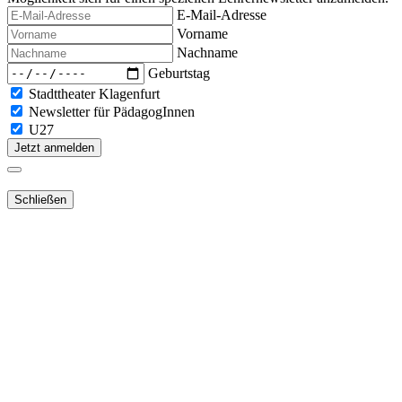
E-Mail-Adresse
Vorname
Nachname
Geburtstag
Stadttheater Klagenfurt
Newsletter für PädagogInnen
U27
Jetzt anmelden
Schließen
Lieber Webshop-Kunde!
Für die Aktivierung Ihres bestehenden
Kundenkontos