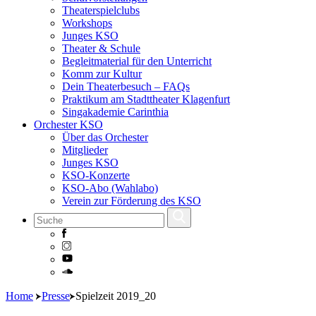
Theaterspielclubs
Workshops
Junges KSO
Theater & Schule
Begleitmaterial für den Unterricht
Komm zur Kultur
Dein Theaterbesuch – FAQs
Praktikum am Stadttheater Klagenfurt
Singakademie Carinthia
Orchester KSO
Über das Orchester
Mitglieder
Junges KSO
KSO-Konzerte
KSO-Abo (Wahlabo)
Verein zur Förderung des KSO
Skip
Home
Presse
Spielzeit 2019_20
to