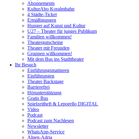
Abonnements
KulturAbo Koralmbahn
4 Städte-Ticket
Ermäßigungen
Hunger auf Kunst und Kultur
U27 – Theater für junges Publikum
Familien willkommen!
Theatergutscheine
Theater mit Freunden
Gruppen willkommen!
Mit dem Bus ins Stadttheater
Ihr Besuch
Einführungsmatineen
Einführungen
Theater Backstage
Barrierefrei
Hörunterstützung
Gratis Bus
Spielzeitheft & Leporello DIGITAL
Video
Podcast
Podcast zum Nachlesen
Newsletter
WhatsApp-Service
Alpen-Adria