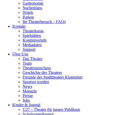
Gastronomie
Nacheinlass
Hotels
Parken
Ihr Theaterbesuch – FAQs
Kontakt
Theaterkasse
Spielstätten
Kostümverleih
Mediadaten
Support
Über Uns
Das Theater
Team
Theaterausschuss
Geschichte des Theaters
Freunde des Stadttheaters Klagenfurt
Sponsor werden
News
Magazin
Presse
Jobs
Kinder & Jugend
U27 – Theater für junges Publikum
Schulvorstellungen