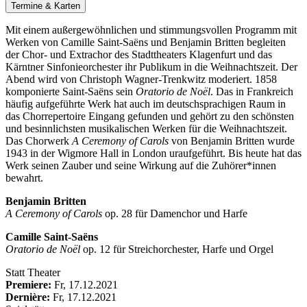
Termine & Karten
Mit einem außergewöhnlichen und stimmungsvollen Programm mit
Werken von Camille Saint-Saëns und Benjamin Britten begleiten
der Chor- und Extrachor des Stadttheaters Klagenfurt und das
Kärntner Sinfonieorchester ihr Publikum in die Weihnachtszeit. Der
Abend wird von Christoph Wagner-Trenkwitz moderiert. 1858
komponierte Saint-Saëns sein
Oratorio de Noël
. Das in Frankreich
häufig aufgeführte Werk hat auch im deutschsprachigen Raum in
das Chorrepertoire Eingang gefunden und gehört zu den schönsten
und besinnlichsten musikalischen Werken für die Weihnachtszeit.
Das Chorwerk
A Ceremony of Carols
von Benjamin Britten wurde
1943 in der Wigmore Hall in London uraufgeführt. Bis heute hat das
Werk seinen Zauber und seine Wirkung auf die Zuhörer*innen
bewahrt.
Benjamin Britten
A Ceremony of Carols
op. 28 für Damenchor und Harfe
Camille Saint-Saëns
Oratorio de Noël
op. 12 für Streichorchester, Harfe und Orgel
Statt Theater
Premiere:
Fr, 17.12.2021
Dernière:
Fr, 17.12.2021