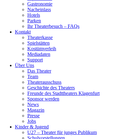
Gastronomie
Nacheinlass
Hotels
Parken
Ihr Theaterbesuch – FAQs
Kontakt
Theaterkasse
Spielstätten
Kostümverleih
Mediadaten
Support
Über Uns
Das Theater
Team
Theaterausschuss
Geschichte des Theaters
Freunde des Stadttheaters Klagenfurt
Sponsor werden
News
Magazin
Presse
Jobs
Kinder & Jugend
U27 – Theater für junges Publikum
Schulvorstellungen