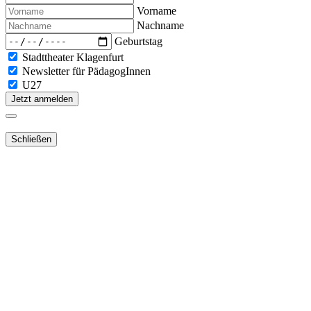
Vorname
Nachname
Geburtstag
Stadttheater Klagenfurt
Newsletter für PädagogInnen
U27
Jetzt anmelden
Schließen
Lieber Webshop-Kunde!
Für die Aktivierung Ihres bestehenden
Kundenkontos
in unserem
NEUEN Webshop
ist es notwendig,