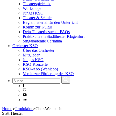
Theaterspielclubs
Workshops
Junges KSO
Theater & Schule
Begleitmaterial für den Unterricht
Komm zur Kultur
Dein Theaterbesuch – FAQs
Praktikum am Stadttheater Klagenfurt
Singakademie Carinthia
Orchester KSO
Über das Orchester
Mitglieder
Junges KSO
KSO-Konzerte
KSO-Abo (Wahlabo)
Verein zur Förderung des KSO
Skip
Home
Produktion
Chor-Weihnacht
to
Statt Theater