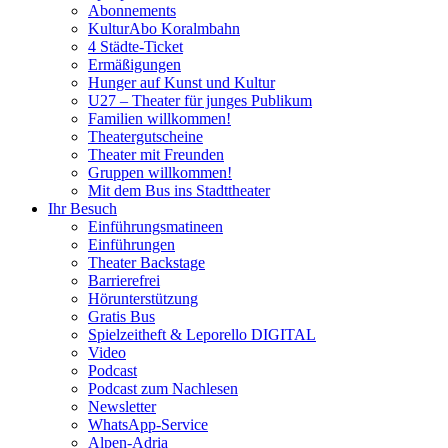
Abonnements
KulturAbo Koralmbahn
4 Städte-Ticket
Ermäßigungen
Hunger auf Kunst und Kultur
U27 – Theater für junges Publikum
Familien willkommen!
Theatergutscheine
Theater mit Freunden
Gruppen willkommen!
Mit dem Bus ins Stadttheater
Ihr Besuch
Einführungsmatineen
Einführungen
Theater Backstage
Barrierefrei
Hörunterstützung
Gratis Bus
Spielzeitheft & Leporello DIGITAL
Video
Podcast
Podcast zum Nachlesen
Newsletter
WhatsApp-Service
Alpen-Adria