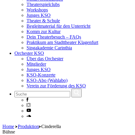
Theaterspielclubs
Workshops
Junges KSO
Theater & Schule
Begleitmaterial für den Unterricht
Komm zur Kultur
Dein Theaterbesuch – FAQs
Praktikum am Stadttheater Klagenfurt
Singakademie Carinthia
Orchester KSO
Über das Orchester
Mitglieder
Junges KSO
KSO-Konzerte
KSO-Abo (Wahlabo)
Verein zur Förderung des KSO
Skip
Home
Produktion
Cinderella
to
Bühne