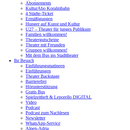
Abonnements
KulturAbo Koralmbahn
4 Städte-Ticket
Ermäßigungen
Hunger auf Kunst und Kultur
U27 – Theater für junges Publikum
Familien willkommen!
Theatergutscheine
Theater mit Freunden
Gruppen willkommen!
Mit dem Bus ins Stadttheater
Ihr Besuch
Einführungsmatineen
Einführungen
Theater Backstage
Barrierefrei
Hörunterstützung
Gratis Bus
Spielzeitheft & Leporello DIGITAL
Video
Podcast
Podcast zum Nachlesen
Newsletter
WhatsApp-Service
Alpen-Adria