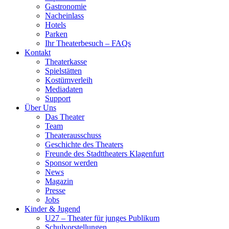
Gastronomie
Nacheinlass
Hotels
Parken
Ihr Theaterbesuch – FAQs
Kontakt
Theaterkasse
Spielstätten
Kostümverleih
Mediadaten
Support
Über Uns
Das Theater
Team
Theaterausschuss
Geschichte des Theaters
Freunde des Stadttheaters Klagenfurt
Sponsor werden
News
Magazin
Presse
Jobs
Kinder & Jugend
U27 – Theater für junges Publikum
Schulvorstellungen