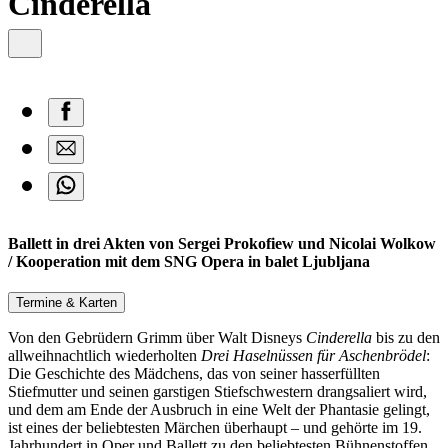
Cinderella
Ballett in drei Akten von Sergei Prokofiew und Nicolai Wolkow
/ Kooperation mit dem SNG Opera in balet Ljubljana
Termine & Karten
Von den Gebrüdern Grimm über Walt Disneys
Cinderella
bis zu den
allweihnachtlich wiederholten
Drei Haselnüssen für Aschenbrödel
:
Die Geschichte des Mädchens, das von seiner hasserfüllten
Stiefmutter und seinen garstigen Stiefschwestern drangsaliert wird,
und dem am Ende der Ausbruch in eine Welt der Phantasie gelingt,
ist eines der beliebtesten Märchen überhaupt – und gehörte im 19.
Jahrhundert in Oper und Ballett zu den beliebtesten Bühnenstoffen.