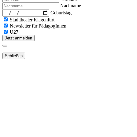
Nachname
Geburtstag
Stadttheater Klagenfurt
Newsletter für PädagogInnen
U27
Jetzt anmelden
Schließen
Lieber Webshop-Kunde!
Für die Aktivierung Ihres bestehenden
Kundenkontos
in unserem
NEUEN Webshop
ist es notwendig,
dass Sie Ihr Passwort
zurücksetzen
.