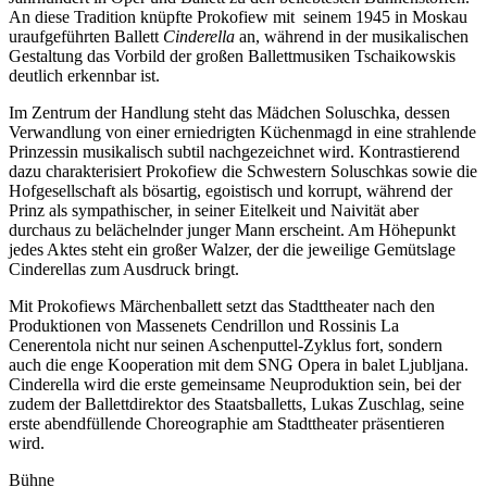
An diese Tradition knüpfte Prokofiew mit seinem 1945 in Moskau
uraufgeführten Ballett
Cinderella
an, während in der musikalischen
Gestaltung das Vorbild der großen Ballettmusiken Tschaikowskis
deutlich erkennbar ist.
Im Zentrum der Handlung steht das Mädchen Soluschka, dessen
Verwandlung von einer erniedrigten Küchenmagd in eine strahlende
Prinzessin musikalisch subtil nachgezeichnet wird. Kontrastierend
dazu charakterisiert Prokofiew die Schwestern Soluschkas sowie die
Hofgesellschaft als bösartig, egoistisch und korrupt, während der
Prinz als sympathischer, in seiner Eitelkeit und Naivität aber
durchaus zu belächelnder junger Mann erscheint. Am Höhepunkt
jedes Aktes steht ein großer Walzer, der die jeweilige Gemütslage
Cinderellas zum Ausdruck bringt.
Mit Prokofiews Märchenballett setzt das Stadttheater nach den
Produktionen von Massenets Cendrillon und Rossinis La
Cenerentola nicht nur seinen Aschenputtel-Zyklus fort, sondern
auch die enge Kooperation mit dem SNG Opera in balet Ljubljana.
Cinderella wird die erste gemeinsame Neuproduktion sein, bei der
zudem der Ballettdirektor des Staatsballetts, Lukas Zuschlag, seine
erste abendfüllende Choreographie am Stadttheater präsentieren
wird.
Bühne