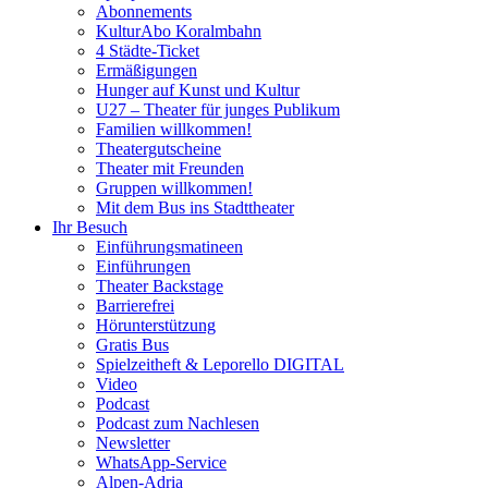
Abonnements
KulturAbo Koralmbahn
4 Städte-Ticket
Ermäßigungen
Hunger auf Kunst und Kultur
U27 – Theater für junges Publikum
Familien willkommen!
Theatergutscheine
Theater mit Freunden
Gruppen willkommen!
Mit dem Bus ins Stadttheater
Ihr Besuch
Einführungsmatineen
Einführungen
Theater Backstage
Barrierefrei
Hörunterstützung
Gratis Bus
Spielzeitheft & Leporello DIGITAL
Video
Podcast
Podcast zum Nachlesen
Newsletter
WhatsApp-Service
Alpen-Adria