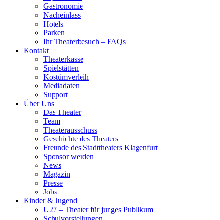
Gastronomie
Nacheinlass
Hotels
Parken
Ihr Theaterbesuch – FAQs
Kontakt
Theaterkasse
Spielstätten
Kostümverleih
Mediadaten
Support
Über Uns
Das Theater
Team
Theaterausschuss
Geschichte des Theaters
Freunde des Stadttheaters Klagenfurt
Sponsor werden
News
Magazin
Presse
Jobs
Kinder & Jugend
U27 – Theater für junges Publikum
Schulvorstellungen