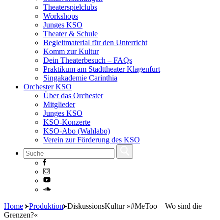
Theaterspielclubs
Workshops
Junges KSO
Theater & Schule
Begleitmaterial für den Unterricht
Komm zur Kultur
Dein Theaterbesuch – FAQs
Praktikum am Stadttheater Klagenfurt
Singakademie Carinthia
Orchester KSO
Über das Orchester
Mitglieder
Junges KSO
KSO-Konzerte
KSO-Abo (Wahlabo)
Verein zur Förderung des KSO
Skip
Home
Produktion
DiskussionsKultur »#MeToo – Wo sind die
to
Grenzen?«